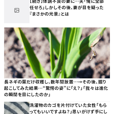
【続き】体調不良の妻に…夫「俺に全部
任せろ」しかしその後、妻が目を疑った
『まさかの光景』とは
長ネギの葉だけ収穫し、数年間放置…→その後、掘り
起こしてみた結果…“驚愕の姿”に「え？」「我々は進化
の瞬間を目にしたのか」
洗濯物のカゴを片付けていた女性「もら
ってもいいですよね？」思いがけず手にし