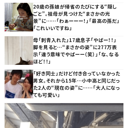
20歳の孫娘が帰省のたびにする“隠し
ごと”。祖母が見つけた“まさかの光
景”に……「わぁーーー！」「最高の孫だ」
「これいいですね」
母「刺青入れた」17歳息子「やばー！！」
脚を見ると…“まさかの姿”に277万表
示「違う意味でやばーー（笑）」「な、なる
ほど！！」
「好き同士」だけど付き合っていなかった
男女。それから15年…小中高と同じだっ
た2人の“現在の姿”に……「大人になっ
ても可愛い」