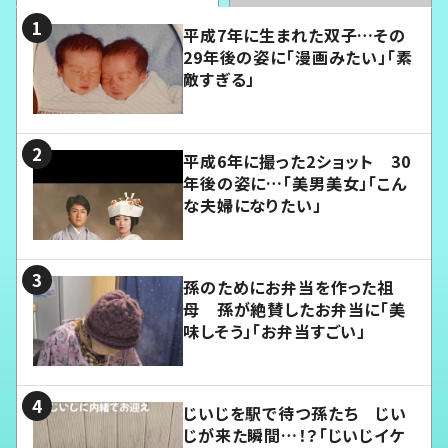
平成7年に生まれた双子…その
29年後の姿に「漫画みたい」「素
敵すぎる」
平成6年に撮った2ショット 30
年後の姿に…「美男美女」「こん
な夫婦になりたい」
孫のためにお弁当を作った祖
母 孫が絶賛したお弁当に「美
味しそう」「お弁当すごい」
じいじを駅で待つ孫たち じい
じが来た瞬間…！？「じいじイケ