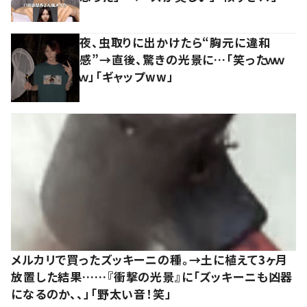
夜、虫取りに出かけたら“胸元に違和
感”→直後、驚きの光景に…「笑ったｗｗ
ｗ」「ギャップww」
メルカリで買ったズッキーニの種。→土に植えて3ヶ月
放置した結果……『衝撃の光景』に「ズッキーニも凶器
になるのか、、」「野太い音！笑」