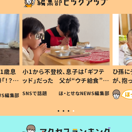
1歳息
小1から不登校、息子は「ギフテ
ひ孫に
「！？」
ッド」だった 父が“ウチ給食”を
が、抱
に「可愛
作り続ける理由とは #令和の親
「涙が
SNSで話題
ほ・とせなNEWS編集部
WS編集部
#令和の子
い」