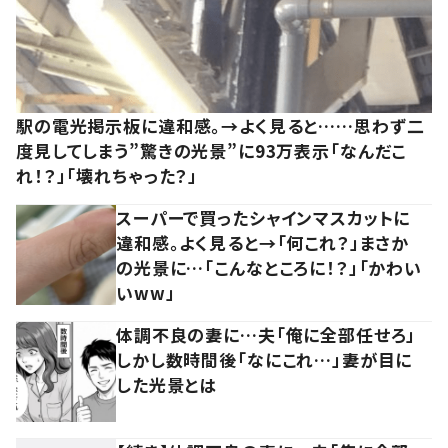
駅の電光掲示板に違和感。→よく見ると……思わず二
度見してしまう”驚きの光景”に93万表示「なんだこ
れ！？」「壊れちゃった？」
スーパーで買ったシャインマスカットに
違和感。よく見ると→「何これ？」まさか
の光景に…「こんなところに！？」「かわい
いww」
体調不良の妻に…夫「俺に全部任せろ」
しかし数時間後「なにこれ…」妻が目に
した光景とは