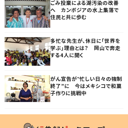
ごみ投棄による湖汚染の改善
へ カンボジアの水上集落で
住民と共に歩む
多忙な先生が、休日に「世界を
学ぶ」理由とは？ 岡山で奔走
する4人に聞く
がん宣告が‟忙しい日々の強制
終了”に 今はメキシコで和菓
子作りに挑戦中