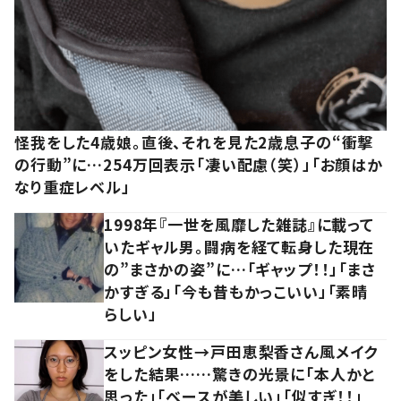
怪我をした4歳娘。直後、それを見た2歳息子の“衝撃
の行動”に…254万回表示「凄い配慮（笑）」「お顔はか
なり重症レベル」
1998年『一世を風靡した雑誌』に載って
いたギャル男。闘病を経て転身した現在
の”まさかの姿”に…「ギャップ！！」「まさ
かすぎる」「今も昔もかっこいい」「素晴
らしい」
スッピン女性→戸田恵梨香さん風メイク
をした結果……驚きの光景に「本人かと
思った」「ベースが美しい」「似すぎ！！」