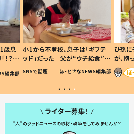
1歳息
小1から不登校、息子は「ギフテ
ひ孫に
「！？」
ッド」だった 父が“ウチ給食”を
が、抱
に「可愛
作り続ける理由とは #令和の親
「涙が
SNSで話題
ほ・とせなNEWS編集部
WS編集部
#令和の子
い」
ライター募集！
“人”のグッドニュースの取材・執筆をしてみませんか？