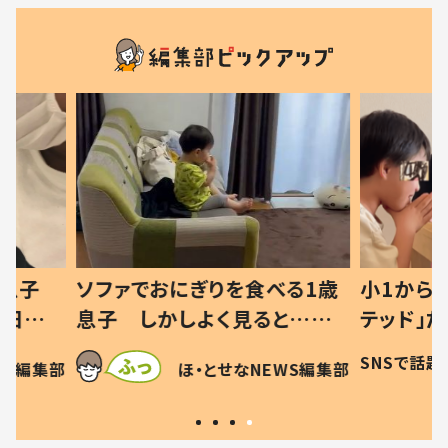
べる1歳
小1から不登校、息子は「ギフ
ひ孫にデ
と…母
テッド」だった 父が“ウチ給
が、抱っ
母の投稿
食”を作り続ける理由とは #令
に「涙が
SNSで話題
ほ・とせなNEWS編集部
EWS編集部
「現行
和の親 #令和の子
方ない」