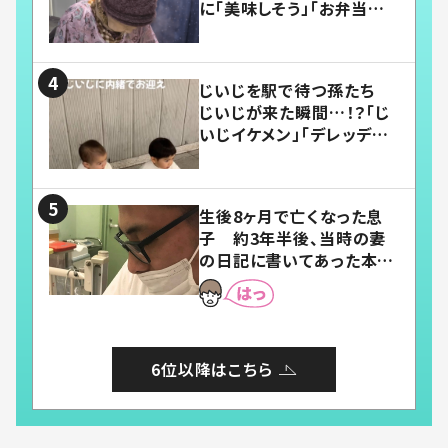
に「美味しそう」「お弁当すご
い」
じいじを駅で待つ孫たち
じいじが来た瞬間…！？「じ
いじイケメン」「デレッデレ」
「嬉しくて可愛くてたまらな
い」「幸せになれる」
生後8ヶ月で亡くなった息
子 約3年半後、当時の妻
の日記に書いてあった本音
とは
6位以降はこちら