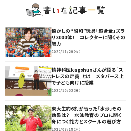
懐かしの“昭和”玩具「超合金」ズラ
リ3000体！ コレクターに聞くその
魅力
2022/11/29（火）
精神科医kagshunさんが語る「ス
トレスの定義」とは メタバース上
で子ども向けに授業
2022/10/02（日）
東大生約6割が習った「水泳」その
効果は？ 水泳教育のプロに聞く
身につく能力とスクールの選び方
2022/08/18（木）