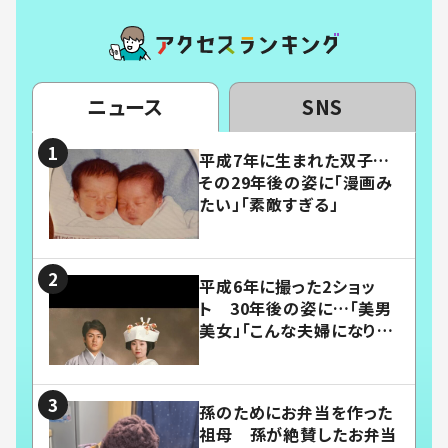
ニュース
SNS
平成7年に生まれた双子…
その29年後の姿に「漫画み
たい」「素敵すぎる」
平成6年に撮った2ショッ
ト 30年後の姿に…「美男
美女」「こんな夫婦になりた
い」
孫のためにお弁当を作った
祖母 孫が絶賛したお弁当