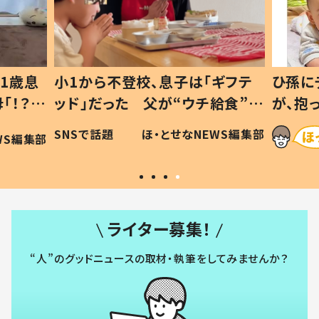
1歳息
小1から不登校、息子は「ギフテ
ひ孫に
「！？」
ッド」だった 父が“ウチ給食”を
が、抱
に「可愛
作り続ける理由とは #令和の親
「涙が
SNSで話題
ほ・とせなNEWS編集部
WS編集部
#令和の子
い」
ライター募集！
“人”のグッドニュースの取材・執筆をしてみませんか？