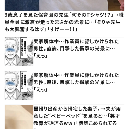
3歳息子を見た保育園の先生「何そのTシャツ！？」→職
員全員に激震が走ったまさかの光景に…「そりゃ先生
も大興奮するはず」「すげーー！！」
実家解体中…作業員に話しかけられた
男性。直後、目撃した衝撃の光景に…
「えっ」
実家解体中…作業員に話しかけられた
男性。直後、目撃した衝撃の光景に…
「えっ」
里帰り出産から帰宅した妻子。→夫が用
意した“ベビーベッド”を見ると…「英才
教育が過ぎるww」「闘魂こめられてる