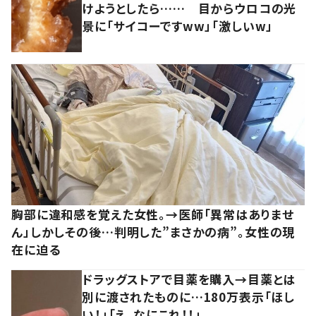
けようとしたら…… 目からウロコの光
景に「サイコーですww」「激しいw」
胸部に違和感を覚えた女性。→医師「異常はありませ
ん」しかしその後…判明した”まさかの病”。女性の現
在に迫る
ドラッグストアで目薬を購入→目薬とは
別に渡されたものに…180万表示「ほし
い！」「え、なにこれ！！」