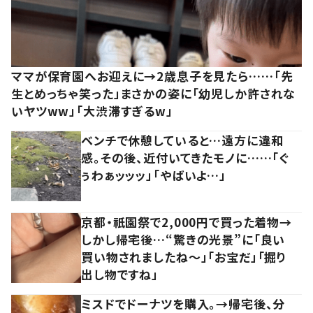
ママが保育園へお迎えに→2歳息子を見たら……「先
生とめっちゃ笑った」まさかの姿に「幼児しか許されな
いヤツww」「大渋滞すぎるw」
ベンチで休憩していると…遠方に違和
感。その後、近付いてきたモノに……「ぐ
ぅわぁッッッ」「やばいよ…」
京都・祇園祭で2,000円で買った着物→
しかし帰宅後…“驚きの光景”に「良い
買い物されましたね～」「お宝だ」「掘り
出し物ですね」
ミスドでドーナツを購入。→帰宅後、分