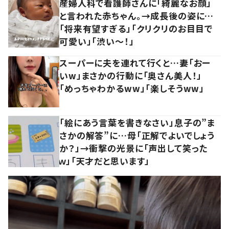
産婦人科で看護師さんに「綺麗なお顔」
と言われた赤ちゃん。→成長後の姿に…
「将来有望すぎる」「クリクリのお目目で
可愛い」「渋い～！」
スーパーに夫を連れて行くと…妻「おー
いw」まさかの行動に「奥さん美人！」
「めっちゃわかるww」「楽しそうww」
「絵にあう言葉を書きなさい」息子の”ま
さかの解答”に…母「正解でよいでしょう
か？」→衝撃の光景に「声出して笑った
ｗ」「天才だと思います」