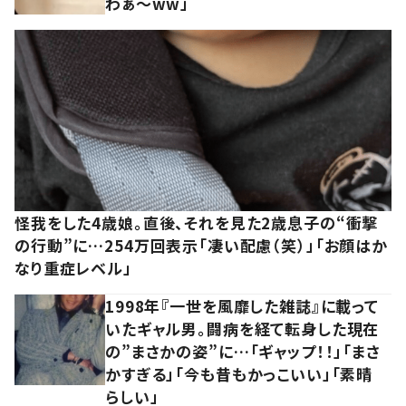
わぁ～ww」
怪我をした4歳娘。直後、それを見た2歳息子の“衝撃
の行動”に…254万回表示「凄い配慮（笑）」「お顔はか
なり重症レベル」
1998年『一世を風靡した雑誌』に載って
いたギャル男。闘病を経て転身した現在
の”まさかの姿”に…「ギャップ！！」「まさ
かすぎる」「今も昔もかっこいい」「素晴
らしい」