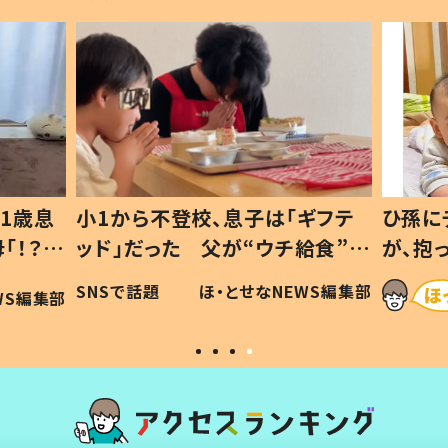
1歳息
小1から不登校、息子は「ギフテ
ひ孫に
「！？」
ッド」だった 父が“ウチ給食”を
が、抱
に「可愛
作り続ける理由とは #令和の親
「涙が
SNSで話題
ほ・とせなNEWS編集部
WS編集部
#令和の子
い」