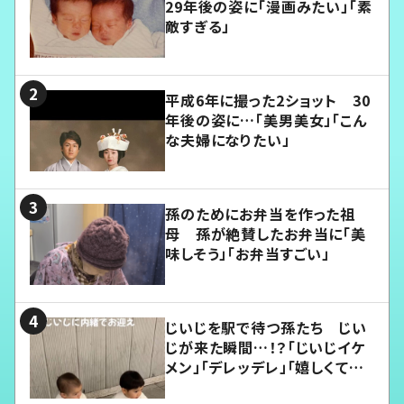
29年後の姿に「漫画みたい」「素
敵すぎる」
平成6年に撮った2ショット 30
年後の姿に…「美男美女」「こん
な夫婦になりたい」
孫のためにお弁当を作った祖
母 孫が絶賛したお弁当に「美
味しそう」「お弁当すごい」
じいじを駅で待つ孫たち じい
じが来た瞬間…！？「じいじイケ
メン」「デレッデレ」「嬉しくて可
愛くてたまらない」「幸せになれ