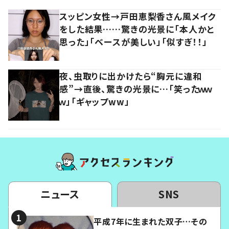
スッピン女性→戸田恵梨香さん風メイク
をした結果……驚きの光景に「本人かと
思った」「ベースが美しい」「似すぎ！！」
夜、虫取りに出かけたら“胸元に違和
感”→直後、驚きの光景に…「笑ったｗｗ
ｗ」「ギャップww」
ニュース
SNS
平成7年に生まれた双子…その