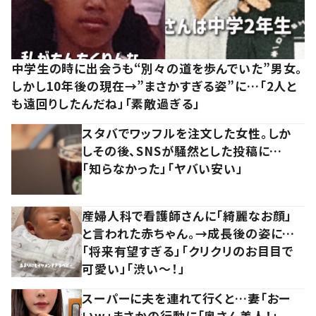
中学生の時に出会うも“別々の道を歩んでいた”男女。
しかし10年後の現在→”まさかすぎる姿”に…「2人と
も遠回りしたんだね」「素敵過ぎる」
スタバでワッフルを注文した女性。しか
しその後、SNSが騒然とした投稿に…
「知らなかった」「ヤバい安い」
産婦人科で看護師さんに「綺麗なお顔」
と言われた赤ちゃん。→成長後の姿に…
「将来有望すぎる」「クリクリのお目目で
可愛い」「渋い～！」
スーパーに夫を連れて行くと…妻「おー
いw」まさかの行動に「奥さん美人！」