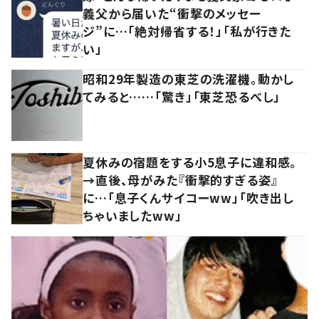
義父から届いた“衝撃のメッセー
ジ”に…「絶対帰省する！」「私が行きた
い」
昭和29年製造の東芝の洗濯機。動かし
てみると……「驚き」「東芝恐るべし」
夏休みの宿題をする小5息子に違和感。
→直後、母がみた『衝撃的すぎる姿』
に…「息子くんサイコーww」「吹き出し
ちゃいましたww」