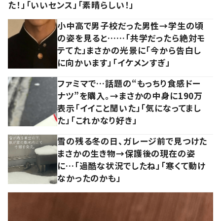
た！」「いいセンス」「素晴らしい！」
小中高で男子校だった男性→学生の頃
の姿を見ると……「共学だったら絶対モ
テてた」まさかの光景に「今から告白し
に向かいます」「イケメンすぎ」
ファミマで…話題の“もっちり食感ドー
ナツ”を購入。→まさかの中身に190万
表示「イイこと聞いた」「気になってまし
た」「これかなり好き」
雪の残る冬の日、ガレージ前で見つけた
まさかの生き物→保護後の現在の姿
に…「過酷な状況でしたね」「寒くて動け
なかったのかも」