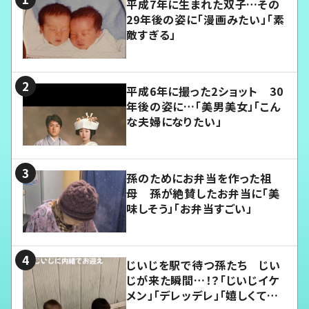
平成7年に生まれた双子…その
29年後の姿に「漫画みたい」「素
敵すぎる」
平成6年に撮った2ショット 30
年後の姿に…「美男美女」「こん
な夫婦になりたい」
孫のためにお弁当を作った祖
母 孫が絶賛したお弁当に「美
味しそう」「お弁当すごい」
じいじを駅で待つ孫たち じい
じが来た瞬間…！？「じいじイケ
メン」「デレッデレ」「嬉しくて可