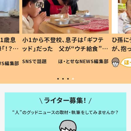
1歳息
小1から不登校、息子は「ギフテ
ひ孫に
「！？」
ッド」だった 父が“ウチ給食”を
が、抱
に「可愛
作り続ける理由とは #令和の親
「涙が
SNSで話題
ほ・とせなNEWS編集部
WS編集部
#令和の子
い」
ライター募集！
“人”のグッドニュースの取材・執筆をしてみませんか？