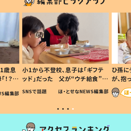
1歳息
小1から不登校、息子は「ギフテ
ひ孫に
「！？」
ッド」だった 父が“ウチ給食”を
が、抱
に「可愛
作り続ける理由とは #令和の親
「涙が
SNSで話題
ほ・とせなNEWS編集部
WS編集部
#令和の子
い」