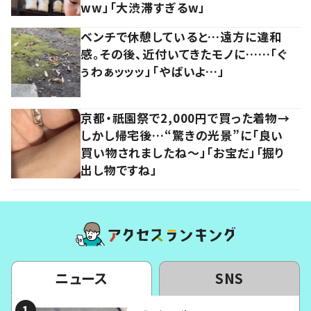
ww」「大渋滞すぎるw」
ベンチで休憩していると…遠方に違和
感。その後、近付いてきたモノに……「ぐ
ぅわぁッッッ」「やばいよ…」
京都・祇園祭で2,000円で買った着物→
しかし帰宅後…“驚きの光景”に「良い
買い物されましたね～」「お宝だ」「掘り
出し物ですね」
ニュース
SNS