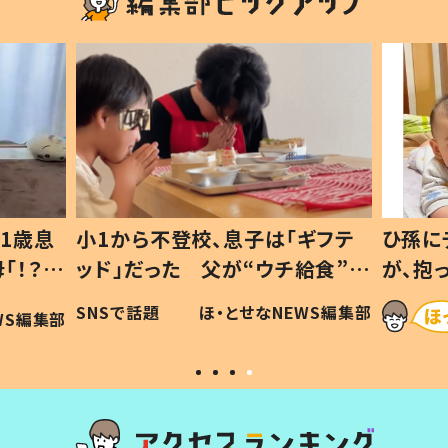
1歳息
小1から不登校、息子は「ギフテ
ひ孫に
「！？」
ッド」だった 父が“ウチ給食”を
が、抱
に「可愛
作り続ける理由とは #令和の親
「涙が
SNSで話題
ほ・とせなNEWS編集部
WS編集部
#令和の子
い」