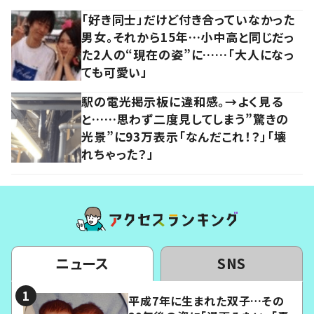
「好き同士」だけど付き合っていなかった
男女。それから15年…小中高と同じだっ
た2人の“現在の姿”に……「大人になっ
ても可愛い」
駅の電光掲示板に違和感。→よく見る
と……思わず二度見してしまう”驚きの
光景”に93万表示「なんだこれ！？」「壊
れちゃった？」
ニュース
SNS
平成7年に生まれた双子…その