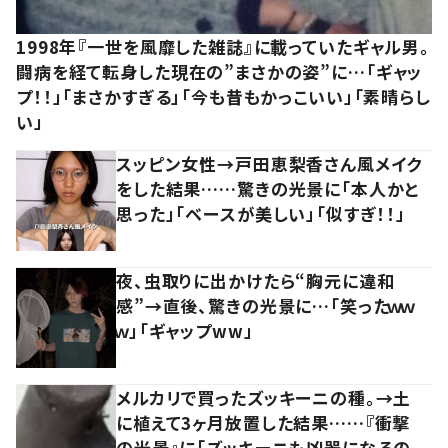
1998年『一世を風靡した雑誌』に載っていたギャル男。
闘病を経て転身した現在の”まさかの姿”に…「ギャッ
プ！！」「まさかすぎる」「今も昔もかっこいい」「素晴らし
い」
スッピン女性→戸田恵梨香さん風メイク
をした結果……驚きの光景に「本人かと
思った」「ベースが美しい」「似すぎ！！」
夜、虫取りに出かけたら“胸元に違和
感”→直後、驚きの光景に…「笑ったｗｗ
ｗ」「ギャップww」
メルカリで買ったズッキーニの種。→土
に植えて3ヶ月放置した結果……『衝撃
の光景』に「ズッキーニも凶器になるの