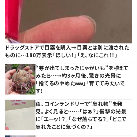
ドラッグストアで目薬を購入→目薬とは別に渡された
ものに…180万表示「ほしい！」「え、なにこれ！！」
“芽が出てしまったじゃがいも”を植えて
みたら…→約3ヶ月後、驚きの光景に
「捨てるのやめたｗｗ」「育ててみたいで
す！」
夜、コインランドリーで“忘れ物”を発
見。よく見ると……「はぁ？」衝撃の光景
に「エーッ！？」「なぜ落ちてる？」「どこで
忘れたことに気づくの？」