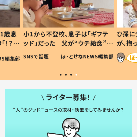
1歳息
小1から不登校、息子は「ギフテ
ひ孫に
「！？」
ッド」だった 父が“ウチ給食”を
が、抱
に「可愛
作り続ける理由とは #令和の親
「涙が
SNSで話題
ほ・とせなNEWS編集部
WS編集部
#令和の子
い」
ライター募集！
“人”のグッドニュースの取材・執筆をしてみませんか？