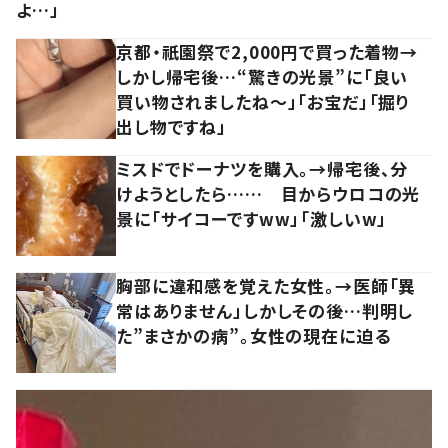
よ…」
京都・祇園祭で2,000円で買った着物→
しかし帰宅後…“驚きの光景”に「良い
買い物されましたね～」「お宝だ」「掘り
出し物ですね」
ミスドでドーナツを購入。→帰宅後、分
けようとしたら…… 目からウロコの光
景に「サイコーですww」「激しいw」
胸部に違和感を覚えた女性。→医師「異
常はありません」しかしその後…判明し
た”まさかの病”。女性の現在に迫る