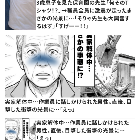
3歳息子を見た保育園の先生「何そのT
シャツ！？」→職員全員に激震が走ったま
さかの光景に…「そりゃ先生も大興奮す
るはず」「すげーー！！」
実家解体中…作業員に話しかけられた男性。直後、目
撃した衝撃の光景に…「えっ」
実家解体中…作業員に話しかけられた
男性。直後、目撃した衝撃の光景に…
「えっ」