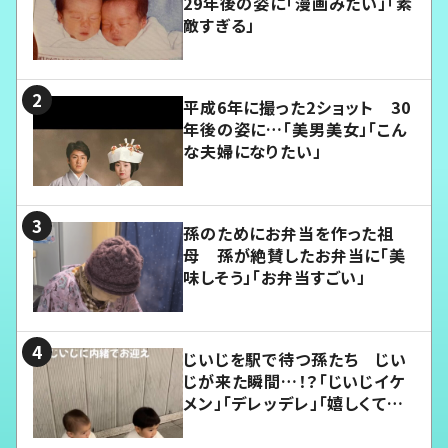
29年後の姿に「漫画みたい」「素
敵すぎる」
平成6年に撮った2ショット 30
年後の姿に…「美男美女」「こん
な夫婦になりたい」
孫のためにお弁当を作った祖
母 孫が絶賛したお弁当に「美
味しそう」「お弁当すごい」
じいじを駅で待つ孫たち じい
じが来た瞬間…！？「じいじイケ
メン」「デレッデレ」「嬉しくて可
愛くてたまらない」「幸せになれ
る」