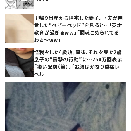
里帰り出産から帰宅した妻子。→夫が用
意した“ベビーベッド”を見ると…「英才
教育が過ぎるww」「闘魂こめられてる
わぁ～ww」
怪我をした4歳娘。直後、それを見た2歳
息子の“衝撃の行動”に…254万回表示
「凄い配慮（笑）」「お顔はかなり重症レ
ベル」