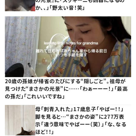
か、、」「野太い音！笑」
20歳の孫娘が帰省のたびにする“隠しごと”。祖母が
見つけた“まさかの光景”に……「わぁーーー！」「最高
の孫だ」「これいいですね」
母「刺青入れた」17歳息子「やばー！！」
脚を見ると…“まさかの姿”に277万表
示「違う意味でやばーー（笑）」「な、なる
ほど！！」