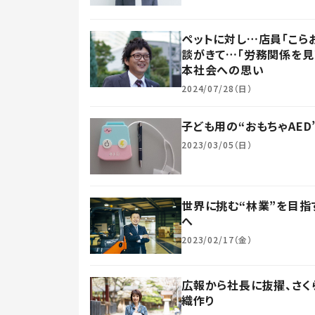
ペットに対し…店員「こら
談がきて…「労務関係を
本社会への思い
2024/07/28（日）
子ども用の“おもちゃAE
2023/03/05（日）
世界に挑む“林業”を目指
へ
2023/02/17（金）
広報から社長に抜擢、さく
織作り