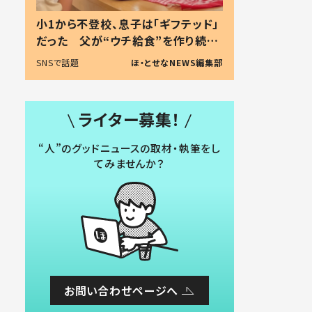
小1から不登校、息子は「ギフテッド」
だった 父が“ウチ給食”を作り続け
る理由とは #令和の親 #令和の子
SNSで話題
ほ・とせなNEWS編集部
ライター募集！
“人”のグッドニュースの取材・執筆をし
てみませんか？
お問い合わせページへ