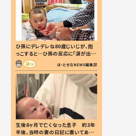
ひ孫にデレデレな80歳じいじが、抱
っこすると…ひ孫の反応に「涙が出ま
した」「可愛くて仕方ない」
ほ・とせなNEWS編集部
生後8ヶ月で亡くなった息子 約3年
半後、当時の妻の日記に書いてあっ