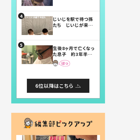
賛したお弁当に「美
味しそう」「お弁当す
ごい」
じいじを駅で待つ孫
たち じいじが来た
瞬間…！？「じいじイ
ケメン」「デレッデレ」
「嬉しくて可愛くてた
生後8ヶ月で亡くなっ
まらない」「幸せにな
た息子 約3年半
れる」
後、当時の妻の日記
に書いてあった本音
とは
6位以降はこちら