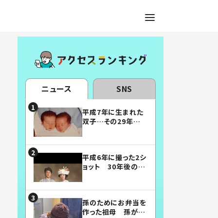
ニュース
SNS
平成7年に生まれた
双子…その29年後
の姿に「漫画みたい」
「素敵すぎる」
平成6年に撮った2シ
ョット 30年後の姿
に…「美男美女」「こ
んな夫婦になりた
い」
孫のためにお弁当を
作った祖母 孫が絶