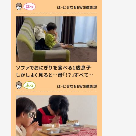
た本音とは
ほ・とせなNEWS編集部
ソファでおにぎりを食べる1歳息子
しかしよく見ると…母「！？」すべてを
察した母の投稿に「可愛いから許
ほ・とせなNEWS編集部
す！」「現行犯〜」