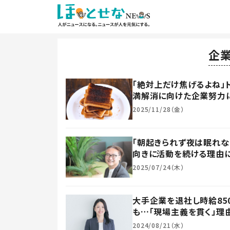
企
「絶対上だけ焦げるよね」
満解消に向けた企業努力
2025/11/28（金）
「朝起きられず夜は眠れな
向きに活動を続ける理由
2025/07/24（木）
大手企業を退社し時給85
も…「現場主義を貫く」理
2024/08/21（水）