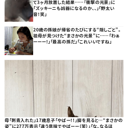
て3ヶ月放置した結果……『衝撃の光景』に
「ズッキーニも凶器になるのか、、」「野太い
音！笑」
20歳の孫娘が帰省のたびにする“隠しごと”。
祖母が見つけた“まさかの光景”に……「わぁ
ーーー！」「最高の孫だ」「これいいですね」
母「刺青入れた」17歳息子「やばー！！」脚を見ると…“まさかの
姿”に277万表示「違う意味でやばーー（笑）」「な、なるほ