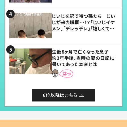
じいじを駅で待つ孫たち じい
じが来た瞬間…！？「じいじイケ
メン」「デレッデレ」「嬉しくて可
愛くてたまらない」「幸せになれ
る」
生後8ヶ月で亡くなった息子
約3年半後、当時の妻の日記に
書いてあった本音とは
6位以降はこちら