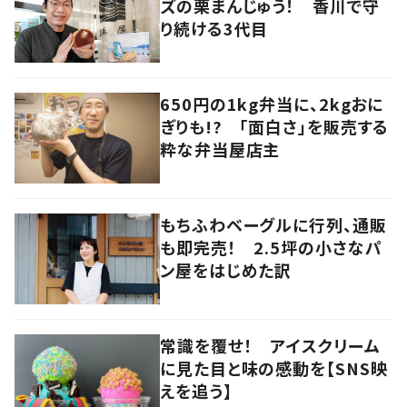
ズの栗まんじゅう！ 香川で守
り続ける3代目
650円の1kg弁当に、2kgおに
ぎりも!? 「面白さ」を販売する
粋な弁当屋店主
もちふわベーグルに行列、通販
も即完売！ 2.5坪の小さなパ
ン屋をはじめた訳
常識を覆せ！ アイスクリーム
に見た目と味の感動を【SNS映
えを追う】