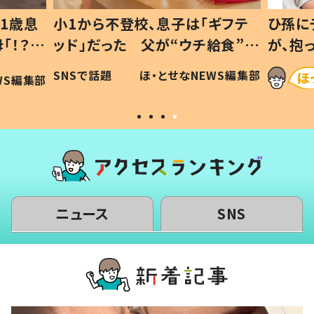
1歳息
小1から不登校、息子は「ギフテ
ひ孫に
「！？」
ッド」だった 父が“ウチ給食”を
が、抱
に「可愛
作り続ける理由とは #令和の親
「涙が
SNSで話題
ほ・とせなNEWS編集部
WS編集部
#令和の子
い」
ニュース
SNS