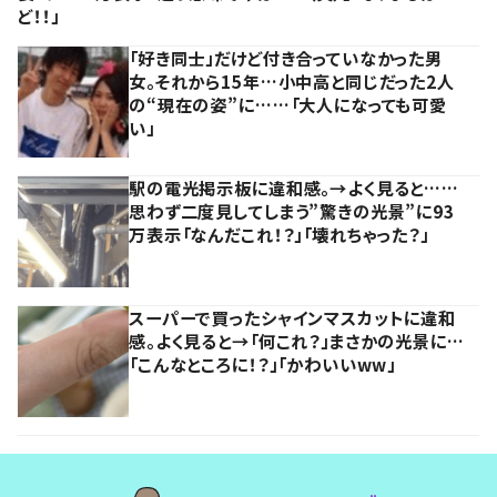
ど！！」
「好き同士」だけど付き合っていなかった男
女。それから15年…小中高と同じだった2人
の“現在の姿”に……「大人になっても可愛
い」
駅の電光掲示板に違和感。→よく見ると……
思わず二度見してしまう”驚きの光景”に93
万表示「なんだこれ！？」「壊れちゃった？」
スーパーで買ったシャインマスカットに違和
感。よく見ると→「何これ？」まさかの光景に…
「こんなところに！？」「かわいいww」