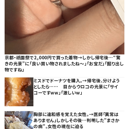
京都・祇園祭で2,000円で買った着物→しかし帰宅後…“驚
きの光景”に「良い買い物されましたね～」「お宝だ」「掘り出し
物ですね」
ミスドでドーナツを購入。→帰宅後、分けよう
としたら…… 目からウロコの光景に「サイ
コーですww」「激しいw」
胸部に違和感を覚えた女性。→医師「異常は
ありません」しかしその後…判明した”まさか
の病”。女性の現在に迫る