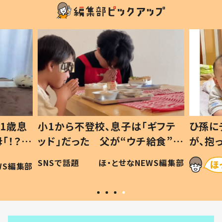
1歳息
小1から不登校、息子は「ギフテ
ひ孫に
「！？」
ッド」だった 父が“ウチ給食”を
が、抱
に「可愛
作り続ける理由とは #令和の親
「涙が
SNSで話題
ほ・とせなNEWS編集部
WS編集部
#令和の子
い」