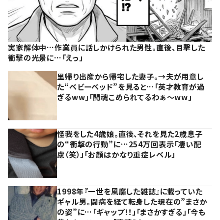
実家解体中…作業員に話しかけられた男性。直後、目撃した
衝撃の光景に…「えっ」
里帰り出産から帰宅した妻子。→夫が用意し
た“ベビーベッド”を見ると…「英才教育が過
ぎるww」「闘魂こめられてるわぁ～ww」
怪我をした4歳娘。直後、それを見た2歳息子
の“衝撃の行動”に…254万回表示「凄い配
慮（笑）」「お顔はかなり重症レベル」
1998年『一世を風靡した雑誌』に載っていた
ギャル男。闘病を経て転身した現在の”まさか
の姿”に…「ギャップ！！」「まさかすぎる」「今も