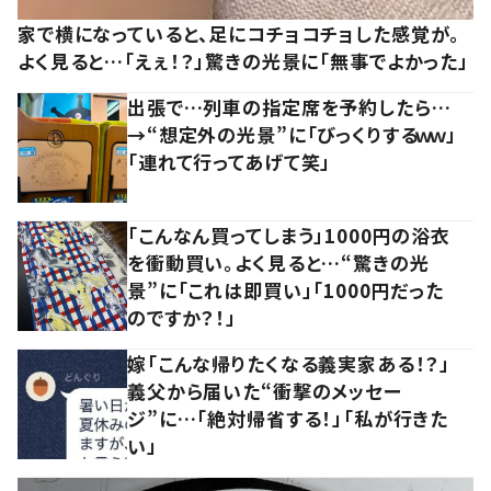
家で横になっていると、足にコチョコチョした感覚が。
よく見ると…「えぇ！？」驚きの光景に「無事でよかった」
出張で…列車の指定席を予約したら…
→“想定外の光景”に「びっくりするｗｗ」
「連れて行ってあげて笑」
「こんなん買ってしまう」1000円の浴衣
を衝動買い。よく見ると…“驚きの光
景”に「これは即買い」「1000円だった
のですか？！」
嫁「こんな帰りたくなる義実家ある！？」
義父から届いた“衝撃のメッセー
ジ”に…「絶対帰省する！」「私が行きた
い」