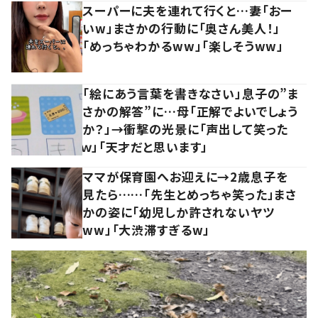
スーパーに夫を連れて行くと…妻「おー
いw」まさかの行動に「奥さん美人！」
「めっちゃわかるww」「楽しそうww」
「絵にあう言葉を書きなさい」息子の”ま
さかの解答”に…母「正解でよいでしょう
か？」→衝撃の光景に「声出して笑った
ｗ」「天才だと思います」
ママが保育園へお迎えに→2歳息子を
見たら……「先生とめっちゃ笑った」まさ
かの姿に「幼児しか許されないヤツ
ww」「大渋滞すぎるw」