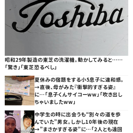
昭和29年製造の東芝の洗濯機。動かしてみると……
「驚き」「東芝恐るべし」
夏休みの宿題をする小5息子に違和感。
→直後、母がみた『衝撃的すぎる姿』
に…「息子くんサイコーww」「吹き出し
ちゃいましたww」
中学生の時に出会うも“別々の道を歩
んでいた”男女。しかし10年後の現在
→”まさかすぎる姿”に…「2人とも遠回