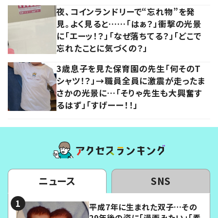
夜、コインランドリーで“忘れ物”を発
見。よく見ると……「はぁ？」衝撃の光景
に「エーッ！？」「なぜ落ちてる？」「どこで
忘れたことに気づくの？」
3歳息子を見た保育園の先生「何そのT
シャツ！？」→職員全員に激震が走ったま
さかの光景に…「そりゃ先生も大興奮す
るはず」「すげーー！！」
ニュース
SNS
平成7年に生まれた双子…その
29年後の姿に「漫画みたい」「素