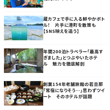
蔵カフェで手に入る鮮やかボト
ル！ 片手に港町を散策も
【SNS映えを追う】
年間200泊トラベラー「最高す
ぎました」とつぶやいたホテ
ル 魅力を徹底解剖
創業154年老舗旅館の若旦那
「常宿になりそう…」思わずツイ
ート そのホテルが話題