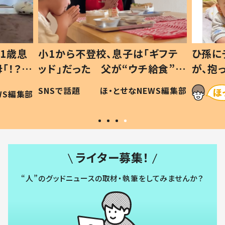
1歳息
小1から不登校、息子は「ギフテ
ひ孫に
「！？」
ッド」だった 父が“ウチ給食”を
が、抱
に「可愛
作り続ける理由とは #令和の親
「涙が
SNSで話題
ほ・とせなNEWS編集部
WS編集部
#令和の子
い」
ライター募集！
“人”のグッドニュースの取材・執筆をしてみませんか？