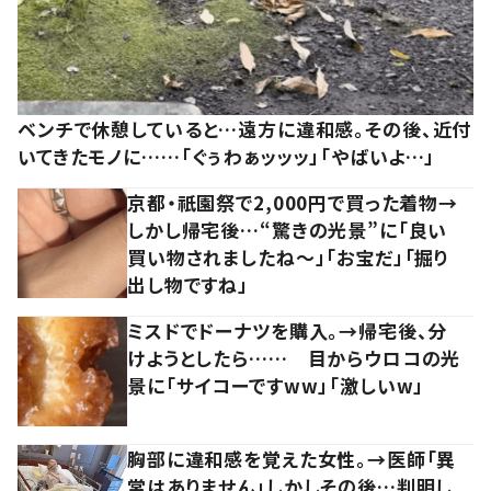
ベンチで休憩していると…遠方に違和感。その後、近付
いてきたモノに……「ぐぅわぁッッッ」「やばいよ…」
京都・祇園祭で2,000円で買った着物→
しかし帰宅後…“驚きの光景”に「良い
買い物されましたね～」「お宝だ」「掘り
出し物ですね」
ミスドでドーナツを購入。→帰宅後、分
けようとしたら…… 目からウロコの光
景に「サイコーですww」「激しいw」
胸部に違和感を覚えた女性。→医師「異
常はありません」しかしその後…判明し