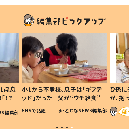
1歳息
小1から不登校、息子は「ギフテ
ひ孫に
「！？」
ッド」だった 父が“ウチ給食”を
が、抱
に「可愛
作り続ける理由とは #令和の親
「涙が
SNSで話題
ほ・とせなNEWS編集部
WS編集部
#令和の子
い」