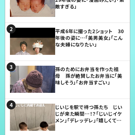
敵すぎる」
平成6年に撮った2ショット 30
年後の姿に…「美男美女」「こん
な夫婦になりたい」
孫のためにお弁当を作った祖
母 孫が絶賛したお弁当に「美
味しそう」「お弁当すごい」
じいじを駅で待つ孫たち じい
じが来た瞬間…！？「じいじイケ
メン」「デレッデレ」「嬉しくて可
愛くてたまらない」「幸せになれ
る」