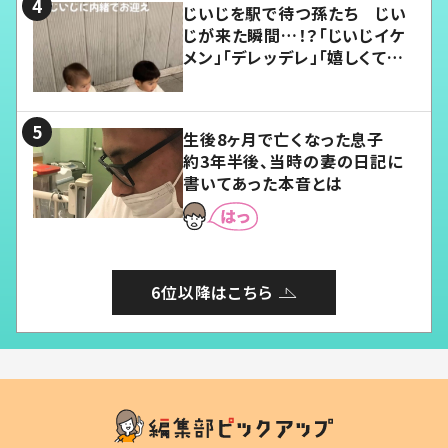
じいじを駅で待つ孫たち じい
じが来た瞬間…！？「じいじイケ
メン」「デレッデレ」「嬉しくて可
愛くてたまらない」「幸せになれ
る」
生後8ヶ月で亡くなった息子
約3年半後、当時の妻の日記に
書いてあった本音とは
6位以降はこちら