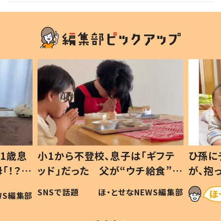
1歳息
小1から不登校、息子は「ギフテ
ひ孫に
「！？」
ッド」だった 父が“ウチ給食”を
が、抱
に「可愛
作り続ける理由とは #令和の親
「涙が
SNSで話題
ほ・とせなNEWS編集部
WS編集部
#令和の子
い」