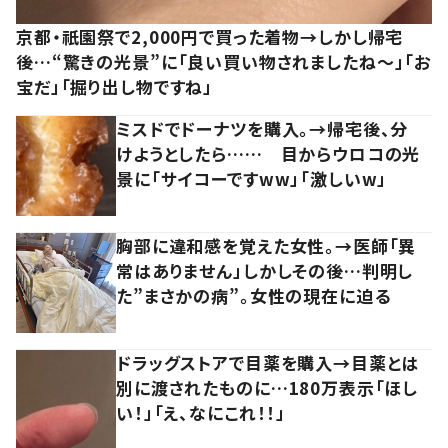
京都・祇園祭で2,000円で買った着物→しかし帰宅
後…“驚きの光景”に「良い買い物されましたね～」「お
宝だ」「掘り出し物ですね」
ミスドでドーナツを購入。→帰宅後、分
けようとしたら…… 目からウロコの光
景に「サイコーですww」「激しいw」
胸部に違和感を覚えた女性。→医師「異
常はありません」しかしその後…判明し
た”まさかの病”。女性の現在に迫る
ドラッグストアで目薬を購入→目薬とは
別に渡されたものに…180万表示「ほし
い！」「え、なにこれ！！」