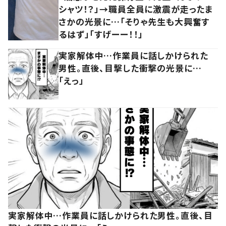
シャツ！？」→職員全員に激震が走ったま
さかの光景に…「そりゃ先生も大興奮す
るはず」「すげーー！！」
実家解体中…作業員に話しかけられた
男性。直後、目撃した衝撃の光景に…
「えっ」
実家解体中…作業員に話しかけられた男性。直後、目