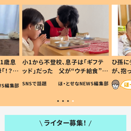
1歳息
小1から不登校、息子は「ギフテ
ひ孫に
「！？」
ッド」だった 父が“ウチ給食”を
が、抱
に「可愛
作り続ける理由とは #令和の親
「涙が
SNSで話題
ほ・とせなNEWS編集部
WS編集部
#令和の子
い」
ライター募集！