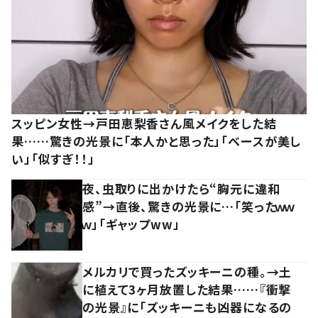
スッピン女性→戸田恵梨香さん風メイクをした結
果……驚きの光景に「本人かと思った」「ベースが美し
い」「似すぎ！！」
夜、虫取りに出かけたら“胸元に違和
感”→直後、驚きの光景に…「笑ったｗｗ
ｗ」「ギャップww」
メルカリで買ったズッキーニの種。→土
に植えて3ヶ月放置した結果……『衝撃
の光景』に「ズッキーニも凶器になるの