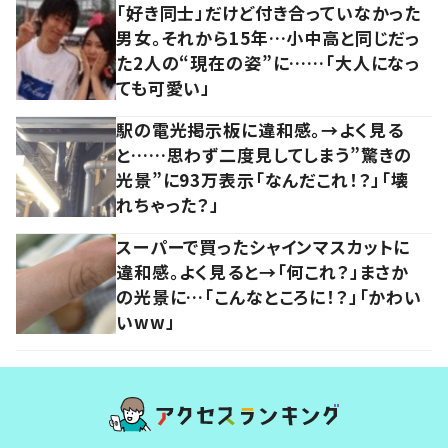
「好き同士」だけど付き合っていなかった
男女。それから15年…小中高と同じだっ
た2人の“現在の姿”に……「大人になっ
ても可愛い」
駅の電光掲示板に違和感。→よく見る
と……思わず二度見してしまう”驚きの
光景”に93万表示「なんだこれ！？」「壊
れちゃった？」
スーパーで買ったシャインマスカットに
違和感。よく見ると→「何これ？」まさか
の光景に…「こんなところに！？」「かわい
いww」