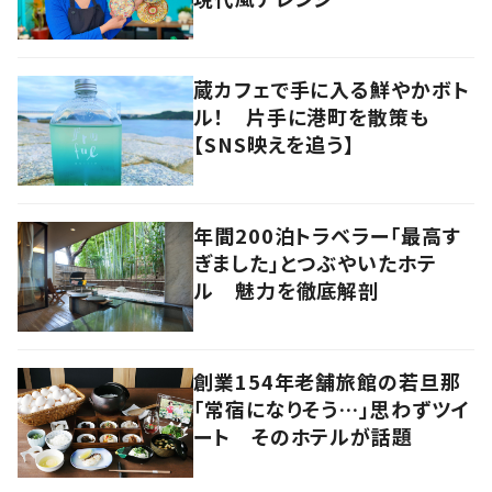
蔵カフェで手に入る鮮やかボト
ル！ 片手に港町を散策も
【SNS映えを追う】
年間200泊トラベラー「最高す
ぎました」とつぶやいたホテ
ル 魅力を徹底解剖
創業154年老舗旅館の若旦那
「常宿になりそう…」思わずツイ
ート そのホテルが話題