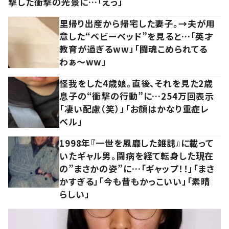
撃した衝撃の光景に…「えっ」
里帰り出産から帰宅した妻子。→夫が用
意した“ベビーベッド”を見ると…「英才
教育が過ぎるww」「闘魂こめられてる
わぁ～ww」
怪我をした4歳娘。直後、それを見た2歳
息子の“衝撃の行動”に…254万回表示
「凄い配慮（笑）」「お顔はかなり重症レ
ベル」
1998年『一世を風靡した雑誌』に載って
いたギャル男。闘病を経て転身した現在
の”まさかの姿”に…「ギャップ！！」「まさ
かすぎる」「今も昔もかっこいい」「素晴
らしい」