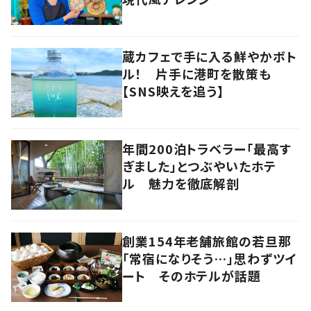
蔵カフェで手に入る鮮やかボト
ル！ 片手に港町を散策も
【SNS映えを追う】
年間200泊トラベラー「最高す
ぎました」とつぶやいたホテ
ル 魅力を徹底解剖
創業154年老舗旅館の若旦那
「常宿になりそう…」思わずツイ
ート そのホテルが話題