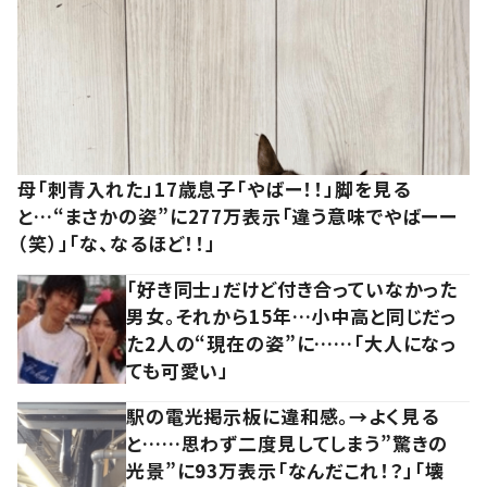
母「刺青入れた」17歳息子「やばー！！」脚を見る
と…“まさかの姿”に277万表示「違う意味でやばーー
（笑）」「な、なるほど！！」
「好き同士」だけど付き合っていなかった
男女。それから15年…小中高と同じだっ
た2人の“現在の姿”に……「大人になっ
ても可愛い」
駅の電光掲示板に違和感。→よく見る
と……思わず二度見してしまう”驚きの
光景”に93万表示「なんだこれ！？」「壊