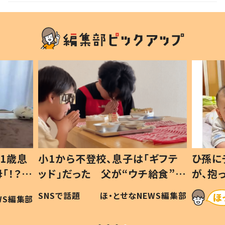
1歳息
小1から不登校、息子は「ギフテ
ひ孫に
「！？」
ッド」だった 父が“ウチ給食”を
が、抱
に「可愛
作り続ける理由とは #令和の親
「涙が
SNSで話題
ほ・とせなNEWS編集部
WS編集部
#令和の子
い」