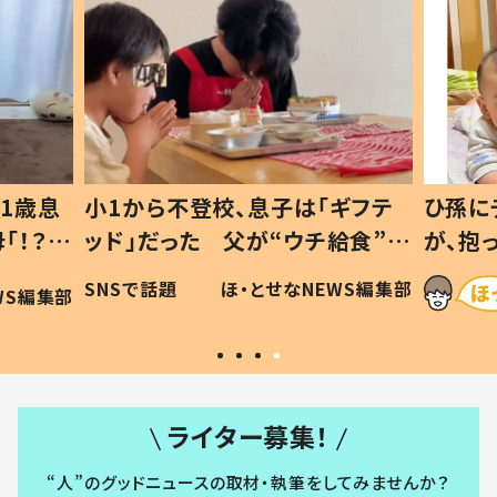
1歳息
小1から不登校、息子は「ギフテ
ひ孫に
「！？」
ッド」だった 父が“ウチ給食”を
が、抱
に「可愛
作り続ける理由とは #令和の親
「涙が
SNSで話題
ほ・とせなNEWS編集部
WS編集部
#令和の子
い」
ライター募集！
“人”のグッドニュースの取材・執筆をしてみませんか？