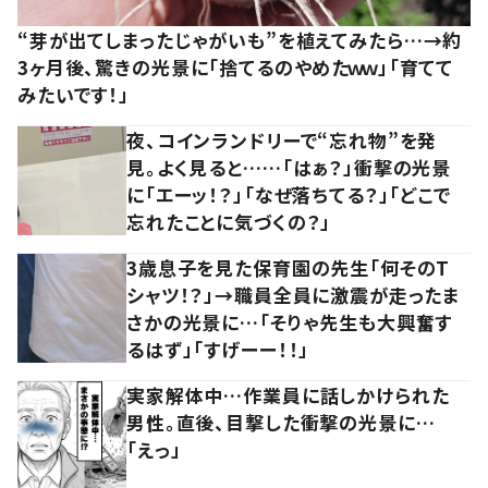
“芽が出てしまったじゃがいも”を植えてみたら…→約
3ヶ月後、驚きの光景に「捨てるのやめたｗｗ」「育てて
みたいです！」
夜、コインランドリーで“忘れ物”を発
見。よく見ると……「はぁ？」衝撃の光景
に「エーッ！？」「なぜ落ちてる？」「どこで
忘れたことに気づくの？」
3歳息子を見た保育園の先生「何そのT
シャツ！？」→職員全員に激震が走ったま
さかの光景に…「そりゃ先生も大興奮す
るはず」「すげーー！！」
実家解体中…作業員に話しかけられた
男性。直後、目撃した衝撃の光景に…
「えっ」