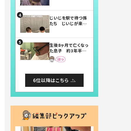
賛したお弁当に「美
味しそう」「お弁当す
ごい」
じいじを駅で待つ孫
たち じいじが来た
瞬間…！？「じいじイ
ケメン」「デレッデレ」
「嬉しくて可愛くてた
生後8ヶ月で亡くなっ
まらない」「幸せにな
た息子 約3年半
れる」
後、当時の妻の日記
に書いてあった本音
とは
6位以降はこちら