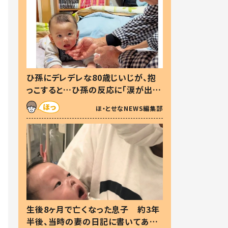
ひ孫にデレデレな80歳じいじが、抱
っこすると…ひ孫の反応に「涙が出ま
した」「可愛くて仕方ない」
ほ・とせなNEWS編集部
生後8ヶ月で亡くなった息子 約3年
半後、当時の妻の日記に書いてあっ