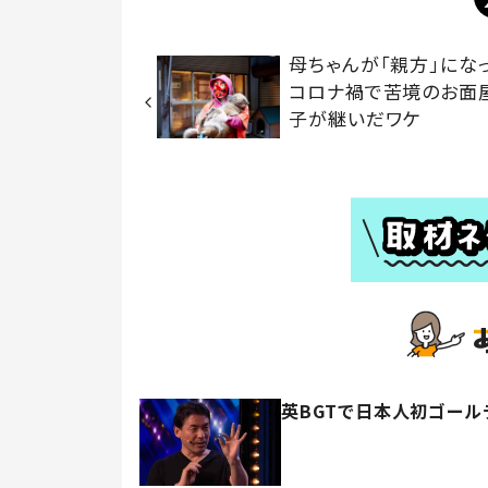
母ちゃんが「親方」に
コロナ禍で苦境のお面
子が継いだワケ
英BGTで日本人初ゴール