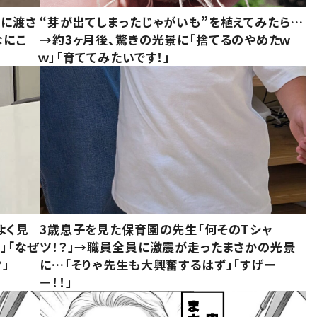
別に渡さ
“芽が出てしまったじゃがいも”を植えてみたら…
なにこ
→約3ヶ月後、驚きの光景に「捨てるのやめたｗ
ｗ」「育ててみたいです！」
よく見
3歳息子を見た保育園の先生「何そのTシャ
」「なぜ
ツ！？」→職員全員に激震が走ったまさかの光景
」
に…「そりゃ先生も大興奮するはず」「すげー
ー！！」