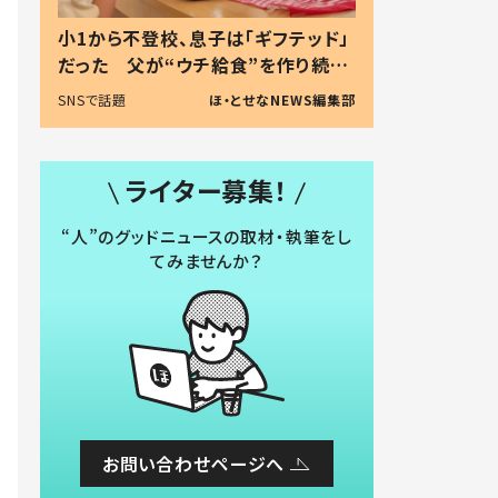
小1から不登校、息子は「ギフテッド」
だった 父が“ウチ給食”を作り続け
る理由とは #令和の親 #令和の子
SNSで話題
ほ・とせなNEWS編集部
ライター募集！
“人”のグッドニュースの取材・執筆をし
てみませんか？
お問い合わせページへ