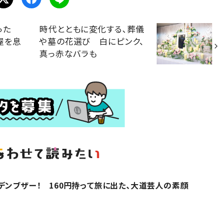
なった
時代とともに変化する、葬儀
屋を息
や墓の花選び 白にピンク、
真っ赤なバラも
デンブザー！ 160円持って旅に出た、大道芸人の素顔