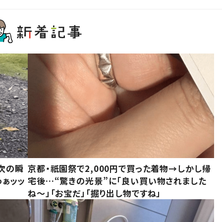
次の瞬
京都・祇園祭で2,000円で買った着物→しかし帰
わぁッッ
宅後…“驚きの光景”に「良い買い物されました
ね～」「お宝だ」「掘り出し物ですね」