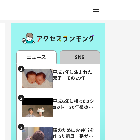
ニュース
SNS
平成7年に生まれた
双子…その29年後
の姿に「漫画みたい」
「素敵すぎる」
平成6年に撮った2シ
ョット 30年後の姿
に…「美男美女」「こ
んな夫婦になりた
い」
孫のためにお弁当を
作った祖母 孫が絶