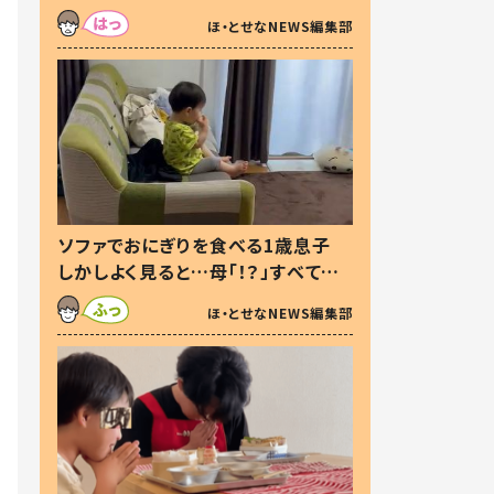
た本音とは
ほ・とせなNEWS編集部
ソファでおにぎりを食べる1歳息子
しかしよく見ると…母「！？」すべてを
察した母の投稿に「可愛いから許
ほ・とせなNEWS編集部
す！」「現行犯〜」