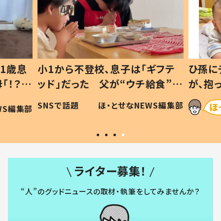
1歳息
小1から不登校、息子は「ギフテ
ひ孫に
「！？」
ッド」だった 父が“ウチ給食”を
が、抱
に「可愛
作り続ける理由とは #令和の親
「涙が
SNSで話題
ほ・とせなNEWS編集部
WS編集部
#令和の子
い」
ライター募集！
“人”のグッドニュースの取材・執筆をしてみませんか？