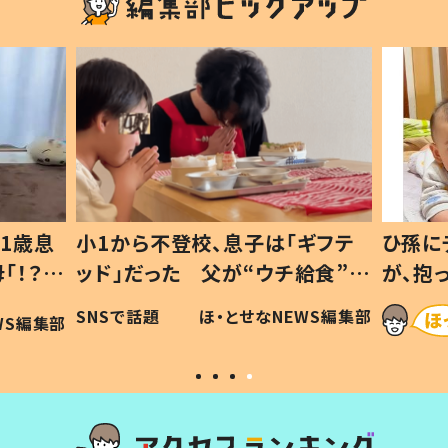
1歳息
小1から不登校、息子は「ギフテ
ひ孫に
「！？」
ッド」だった 父が“ウチ給食”を
が、抱
に「可愛
作り続ける理由とは #令和の親
「涙が
SNSで話題
ほ・とせなNEWS編集部
WS編集部
#令和の子
い」