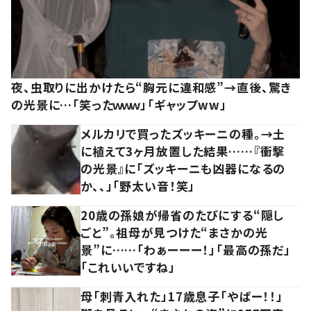
夜、虫取りに出かけたら“胸元に違和感”→直後、驚き
の光景に…「笑ったｗｗｗ」「ギャップww」
メルカリで買ったズッキーニの種。→土
に植えて3ヶ月放置した結果……『衝撃
の光景』に「ズッキーニも凶器になるの
か、、」「野太い音！笑」
20歳の孫娘が帰省のたびにする“隠し
ごと”。祖母が見つけた“まさかの光
景”に……「わぁーーー！」「最高の孫だ」
「これいいですね」
母「刺青入れた」17歳息子「やばー！！」