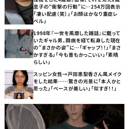
息子の“衝撃の行動”に…254万回表示
「凄い配慮（笑）」「お顔はかなり重症レ
ベル」
1998年『一世を風靡した雑誌』に載って
いたギャル男。闘病を経て転身した現在
の”まさかの姿”に…「ギャップ！！」「まさ
かすぎる」「今も昔もかっこいい」「素晴
らしい」
スッピン女性→戸田恵梨香さん風メイク
をした結果……驚きの光景に「本人かと
思った」「ベースが美しい」「似すぎ！！」