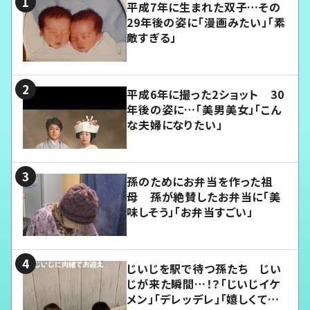
平成7年に生まれた双子…その
29年後の姿に「漫画みたい」「素
敵すぎる」
平成6年に撮った2ショット 30
年後の姿に…「美男美女」「こん
な夫婦になりたい」
孫のためにお弁当を作った祖
母 孫が絶賛したお弁当に「美
味しそう」「お弁当すごい」
じいじを駅で待つ孫たち じい
じが来た瞬間…！？「じいじイケ
メン」「デレッデレ」「嬉しくて可