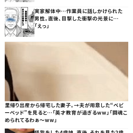
実家解体中…作業員に話しかけられた
男性。直後、目撃した衝撃の光景に…
「えっ」
里帰り出産から帰宅した妻子。→夫が用意した“ベビ
ーベッド”を見ると…「英才教育が過ぎるww」「闘魂こ
められてるわぁ～ww」
怪我をした4歳娘。直後、それを見た2歳