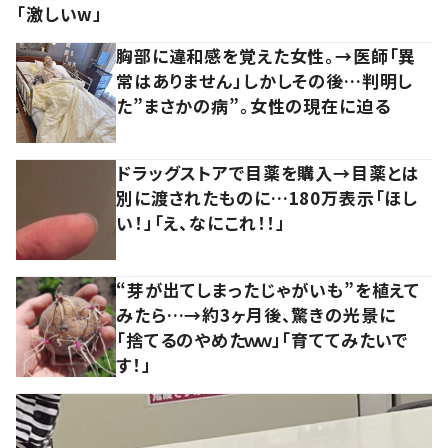
「激しいw」
胸部に違和感を覚えた女性。→医師「異
常はありません」しかしその後…判明し
た”まさかの病”。女性の現在に迫る
ドラッグストアで目薬を購入→目薬とは
別に渡されたものに…180万表示「ほし
い！」「え、なにこれ！！」
“芽が出てしまったじゃがいも”を植えて
みたら…→約3ヶ月後、驚きの光景に
「捨てるのやめたｗｗ」「育ててみたいで
す！」