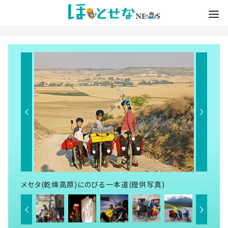
メセタ(乾燥高原)にのびる一本道(提供写真)