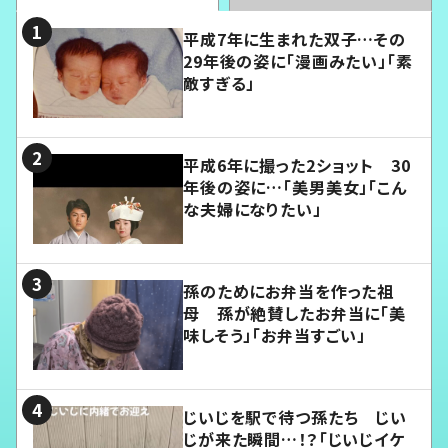
平成7年に生まれた双子…その
29年後の姿に「漫画みたい」「素
敵すぎる」
平成6年に撮った2ショット 30
年後の姿に…「美男美女」「こん
な夫婦になりたい」
孫のためにお弁当を作った祖
母 孫が絶賛したお弁当に「美
味しそう」「お弁当すごい」
じいじを駅で待つ孫たち じい
じが来た瞬間…！？「じいじイケ