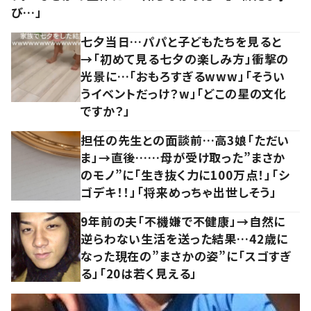
び…」
七夕当日…パパと子どもたちを見ると
→「初めて見る七夕の楽しみ方」衝撃の
光景に…「おもろすぎるwww」「そうい
うイベントだっけ？w」「どこの星の文化
ですか？」
担任の先生との面談前…高3娘「ただい
ま」→直後……母が受け取った”まさか
のモノ”に「生き抜く力に100万点！」「シ
ゴデキ！！」「将来めっちゃ出世しそう」
9年前の夫「不機嫌で不健康」→自然に
逆らわない生活を送った結果…42歳に
なった現在の”まさかの姿”に「スゴすぎ
る」「20は若く見える」