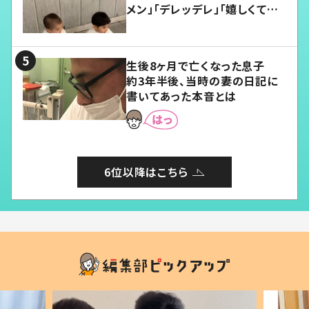
メン」「デレッデレ」「嬉しくて可
愛くてたまらない」「幸せになれ
る」
生後8ヶ月で亡くなった息子
約3年半後、当時の妻の日記に
書いてあった本音とは
6位以降はこちら