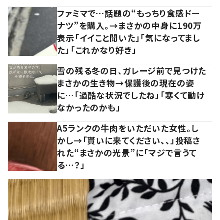
ファミマで…話題の“もっちり食感ドー
ナツ”を購入。→まさかの中身に190万
表示「イイこと聞いた」「気になってまし
た」「これかなり好き」
雪の残る冬の日、ガレージ前で見つけた
まさかの生き物→保護後の現在の姿
に…「過酷な状況でしたね」「寒くて動け
なかったのかも」
A5ランクの牛肉をいただいた女性。し
かし→「貰いに来てください、、」投稿さ
れた“まさかの光景”に「マジで言うて
る…？」