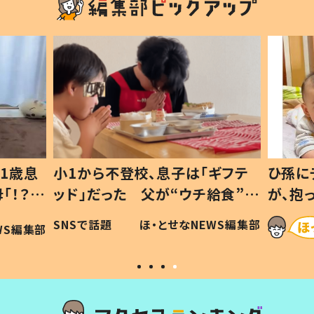
1歳息
小1から不登校、息子は「ギフテ
ひ孫に
「！？」
ッド」だった 父が“ウチ給食”を
が、抱
に「可愛
作り続ける理由とは #令和の親
「涙が
SNSで話題
ほ・とせなNEWS編集部
WS編集部
#令和の子
い」