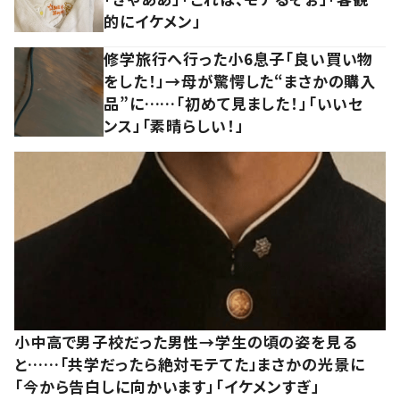
的にイケメン」
修学旅行へ行った小6息子「良い買い物
をした！」→母が驚愕した“まさかの購入
品”に……「初めて見ました！」「いいセ
ンス」「素晴らしい！」
小中高で男子校だった男性→学生の頃の姿を見る
と……「共学だったら絶対モテてた」まさかの光景に
「今から告白しに向かいます」「イケメンすぎ」