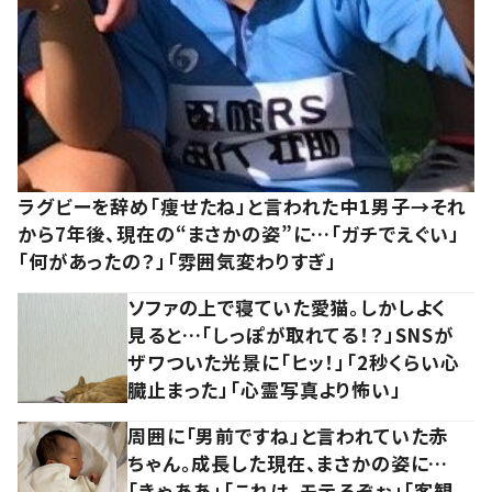
ラグビーを辞め「痩せたね」と言われた中1男子→それ
から7年後、現在の“まさかの姿”に…「ガチでえぐい」
「何があったの？」「雰囲気変わりすぎ」
ソファの上で寝ていた愛猫。しかしよく
見ると…「しっぽが取れてる！？」SNSが
ザワついた光景に「ヒッ！」「2秒くらい心
臓止まった」「心霊写真より怖い」
周囲に「男前ですね」と言われていた赤
ちゃん。成長した現在、まさかの姿に…
「きゃああ」「これは、モテるぞぉ」「客観