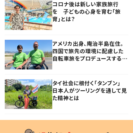
コロナ後は新しい家族旅行
を 子どもの心身を育む「旅
育」とは？
アメリカ出身、庵治半島在住。
四国で旅先の環境に配慮した
自転車旅をプロデュースする
「おもてなし」の心
タイ社会に根付く「タンブン」
日本人がツーリングを通して見
た精神とは