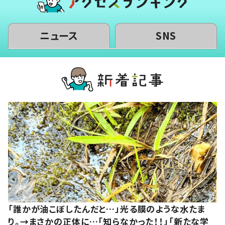
ニュース
SNS
「誰かが油こぼしたんだと…」光る膜のような水たま
り。→まさかの正体に…「知らなかった！！」「新たな学