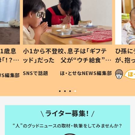
1歳息
小1から不登校、息子は「ギフテ
ひ孫に
「！？」
ッド」だった 父が“ウチ給食”を
が、抱
に「可愛
作り続ける理由とは #令和の親
「涙が
SNSで話題
ほ・とせなNEWS編集部
WS編集部
#令和の子
い」
ライター募集！
“人”のグッドニュースの取材・執筆をしてみませんか？