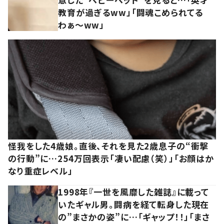
教育が過ぎるww」「闘魂こめられてる
わぁ～ww」
怪我をした4歳娘。直後、それを見た2歳息子の“衝撃
の行動”に…254万回表示「凄い配慮（笑）」「お顔はか
なり重症レベル」
1998年『一世を風靡した雑誌』に載って
いたギャル男。闘病を経て転身した現在
の”まさかの姿”に…「ギャップ！！」「まさ