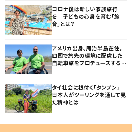
コロナ後は新しい家族旅行
を 子どもの心身を育む「旅
育」とは？
アメリカ出身、庵治半島在住。
四国で旅先の環境に配慮した
自転車旅をプロデュースする
「おもてなし」の心
タイ社会に根付く「タンブン」
日本人がツーリングを通して見
た精神とは