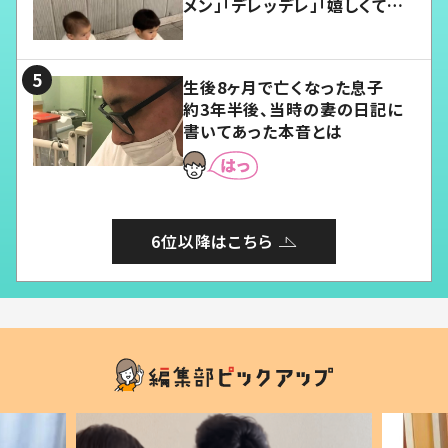
メン」「デレッデレ」「嬉しくて可
愛くてたまらない」「幸せになれ
る」
生後8ヶ月で亡くなった息子
約3年半後、当時の妻の日記に
書いてあった本音とは
6位以降はこちら