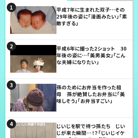
平成7年に生まれた双子…その
29年後の姿に「漫画みたい」「素
敵すぎる」
平成6年に撮った2ショット 30
年後の姿に…「美男美女」「こん
な夫婦になりたい」
孫のためにお弁当を作った祖
母 孫が絶賛したお弁当に「美
味しそう」「お弁当すごい」
じいじを駅で待つ孫たち じい
じが来た瞬間…！？「じいじイケ