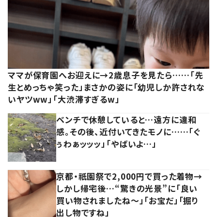
ママが保育園へお迎えに→2歳息子を見たら……「先
生とめっちゃ笑った」まさかの姿に「幼児しか許されな
いヤツww」「大渋滞すぎるw」
ベンチで休憩していると…遠方に違和
感。その後、近付いてきたモノに……「ぐ
ぅわぁッッッ」「やばいよ…」
京都・祇園祭で2,000円で買った着物→
しかし帰宅後…“驚きの光景”に「良い
買い物されましたね～」「お宝だ」「掘り
出し物ですね」