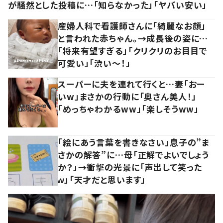
が騒然とした投稿に…「知らなかった」「ヤバい安い」
産婦人科で看護師さんに「綺麗なお顔」
と言われた赤ちゃん。→成長後の姿に…
「将来有望すぎる」「クリクリのお目目で
可愛い」「渋い～！」
スーパーに夫を連れて行くと…妻「おー
いw」まさかの行動に「奥さん美人！」
「めっちゃわかるww」「楽しそうww」
「絵にあう言葉を書きなさい」息子の”ま
さかの解答”に…母「正解でよいでしょう
か？」→衝撃の光景に「声出して笑った
ｗ」「天才だと思います」