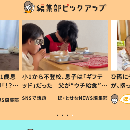
1歳息
小1から不登校、息子は「ギフテ
ひ孫に
「！？」
ッド」だった 父が“ウチ給食”を
が、抱
に「可愛
作り続ける理由とは #令和の親
「涙が
SNSで話題
ほ・とせなNEWS編集部
WS編集部
#令和の子
い」