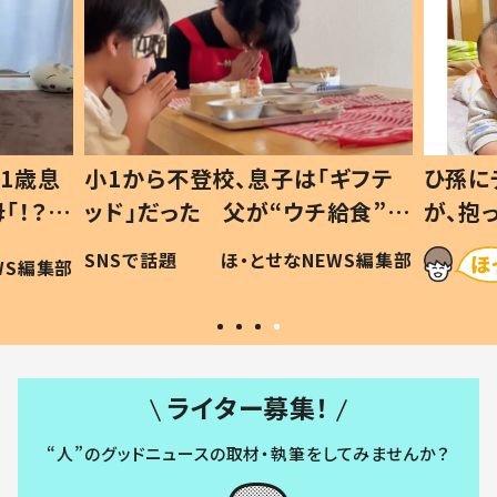
1歳息
小1から不登校、息子は「ギフテ
ひ孫に
「！？」
ッド」だった 父が“ウチ給食”を
が、抱
に「可愛
作り続ける理由とは #令和の親
「涙が
SNSで話題
ほ・とせなNEWS編集部
WS編集部
#令和の子
い」
ライター募集！
“人”のグッドニュースの取材・執筆をしてみませんか？