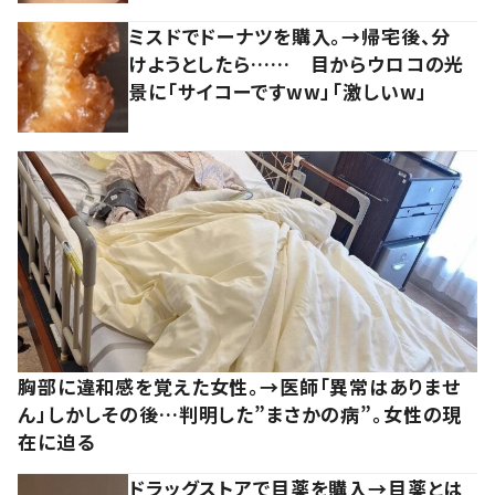
ミスドでドーナツを購入。→帰宅後、分
けようとしたら…… 目からウロコの光
景に「サイコーですww」「激しいw」
胸部に違和感を覚えた女性。→医師「異常はありませ
ん」しかしその後…判明した”まさかの病”。女性の現
在に迫る
ドラッグストアで目薬を購入→目薬とは