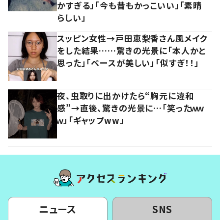
かすぎる」「今も昔もかっこいい」「素晴
らしい」
スッピン女性→戸田恵梨香さん風メイク
をした結果……驚きの光景に「本人かと
思った」「ベースが美しい」「似すぎ！！」
夜、虫取りに出かけたら“胸元に違和
感”→直後、驚きの光景に…「笑ったｗｗ
ｗ」「ギャップww」
ニュース
SNS