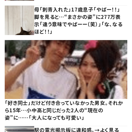
母「刺青入れた」17歳息子「やばー！！」
脚を見ると…“まさかの姿”に277万表
示「違う意味でやばーー（笑）」「な、なる
ほど！！」
「好き同士」だけど付き合っていなかった男女。それか
ら15年…小中高と同じだった2人の“現在の
姿”に……「大人になっても可愛い」
駅の電光掲示板に違和感。→よく見る