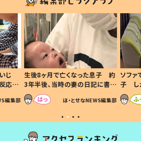
いじ
生後8ヶ月で亡くなった息子 約
ソファ
の反応に
3年半後、当時の妻の日記に書い
子 し
て仕方な
てあった本音とは
すべて
WS編集部
ほ・とせなNEWS編集部
いから