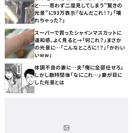
と……思わず二度見してしまう”驚きの
光景”に93万表示「なんだこれ！？」「壊
れちゃった？」
スーパーで買ったシャインマスカットに
違和感。よく見ると→「何これ？」まさか
の光景に…「こんなところに！？」「かわい
いww」
体調不良の妻に…夫「俺に全部任せろ」
しかし数時間後「なにこれ…」妻が目に
した光景とは