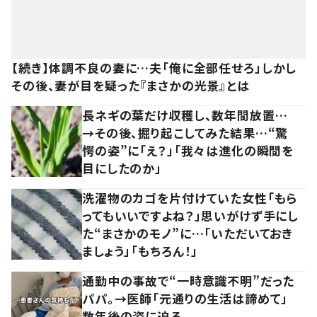
【続き】体調不良の妻に…夫「俺に全部任せろ」しかし
その後、妻が目を疑った『まさかの光景』とは
長ネギの葉だけ収穫し、数年間放置…
→その後、掘り起こしてみた結果…“驚
愕の姿”に「え？」「我々は進化の瞬間を
目にしたのか」
洗濯物のカゴを片付けていた女性「もら
ってもいいですよね？」思いがけず手にし
た“まさかのモノ”に…「いただいておき
ましょう」「もちろん！」
通勤中の事故で“一時意識不明”だった
パパ。→医師「元通りの生活は諦めて」
数年後の姿に迫る