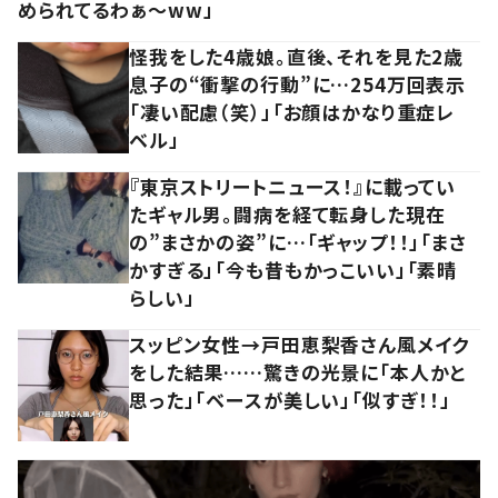
められてるわぁ～ww」
怪我をした4歳娘。直後、それを見た2歳
息子の“衝撃の行動”に…254万回表示
「凄い配慮（笑）」「お顔はかなり重症レ
ベル」
『東京ストリートニュース！』に載ってい
たギャル男。闘病を経て転身した現在
の”まさかの姿”に…「ギャップ！！」「まさ
かすぎる」「今も昔もかっこいい」「素晴
らしい」
スッピン女性→戸田恵梨香さん風メイク
をした結果……驚きの光景に「本人かと
思った」「ベースが美しい」「似すぎ！！」