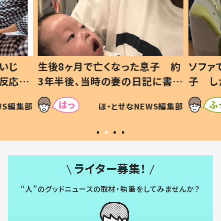
いじ
生後8ヶ月で亡くなった息子 約
ソファ
の反応に
3年半後、当時の妻の日記に書い
子 し
て仕方な
てあった本音とは
すべて
WS編集部
ほ・とせなNEWS編集部
いから
ライター募集！
“人”のグッドニュースの取材・執筆をしてみませんか？