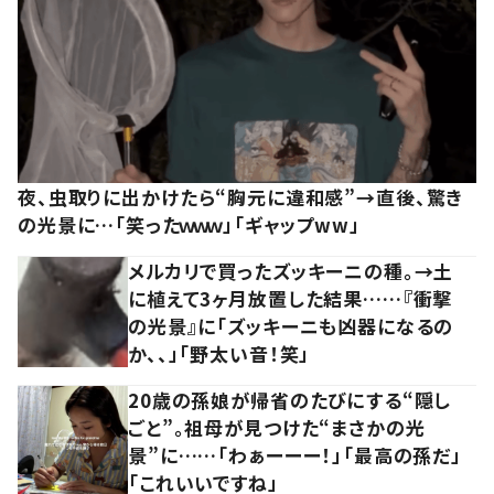
夜、虫取りに出かけたら“胸元に違和感”→直後、驚き
の光景に…「笑ったｗｗｗ」「ギャップww」
メルカリで買ったズッキーニの種。→土
に植えて3ヶ月放置した結果……『衝撃
の光景』に「ズッキーニも凶器になるの
か、、」「野太い音！笑」
20歳の孫娘が帰省のたびにする“隠し
ごと”。祖母が見つけた“まさかの光
景”に……「わぁーーー！」「最高の孫だ」
「これいいですね」