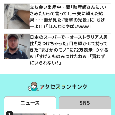
立ち会い出産中…妻「助産師さんに、い
きみたいって言って！」→夫に頼んだ結
果……妻が見た『衝撃の光景』に「ちげ
ーよ！！」「ほんとにやばいｗｗｗ」
日本のスーパーで…オーストラリア人男
性「見つけちゃった」目を輝かせて持って
きた”まさかのモノ”に72万表示「ウケる
w」「すげえものみつけたねw」「買わず
にいられない！」
ニュース
SNS