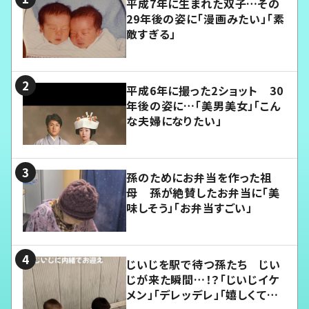
平成7年に生まれた双子…その
29年後の姿に「漫画みたい」「素
敵すぎる」
平成6年に撮った2ショット 30
年後の姿に…「美男美女」「こん
な夫婦になりたい」
孫のためにお弁当を作った祖
母 孫が絶賛したお弁当に「美
味しそう」「お弁当すごい」
じいじを駅で待つ孫たち じい
じが来た瞬間…！？「じいじイケ
メン」「デレッデレ」「嬉しくて可