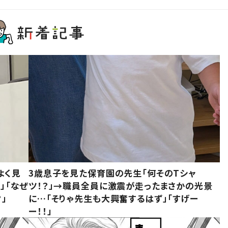
よく見
3歳息子を見た保育園の先生「何そのTシャ
」「なぜ
ツ！？」→職員全員に激震が走ったまさかの光景
」
に…「そりゃ先生も大興奮するはず」「すげー
ー！！」