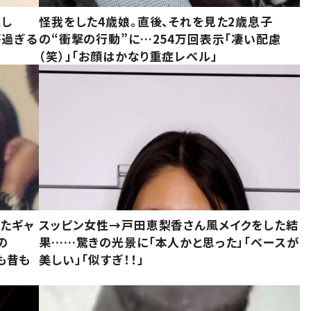
意し
怪我をした4歳娘。直後、それを見た2歳息子
が過ぎる
の“衝撃の行動”に…254万回表示「凄い配慮
（笑）」「お顔はかなり重症レベル」
いたギャ
スッピン女性→戸田恵梨香さん風メイクをした結
の
果……驚きの光景に「本人かと思った」「ベースが
今も昔も
美しい」「似すぎ！！」