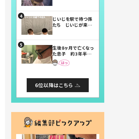
賛したお弁当に「美
味しそう」「お弁当す
ごい」
じいじを駅で待つ孫
たち じいじが来た
瞬間…！？「じいじイ
ケメン」「デレッデレ」
「嬉しくて可愛くてた
生後8ヶ月で亡くなっ
まらない」「幸せにな
た息子 約3年半
れる」
後、当時の妻の日記
に書いてあった本音
とは
6位以降はこちら