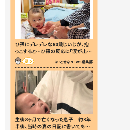
ひ孫にデレデレな80歳じいじが、抱
っこすると…ひ孫の反応に「涙が出ま
した」「可愛くて仕方ない」
ほ・とせなNEWS編集部
生後8ヶ月で亡くなった息子 約3年
半後、当時の妻の日記に書いてあっ