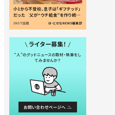
小1から不登校、息子は「ギフテッド」
だった 父が“ウチ給食”を作り続け
る理由とは #令和の親 #令和の子
SNSで話題
ほ・とせなNEWS編集部
ライター募集！
“人”のグッドニュースの取材・執筆をし
てみませんか？
お問い合わせページへ