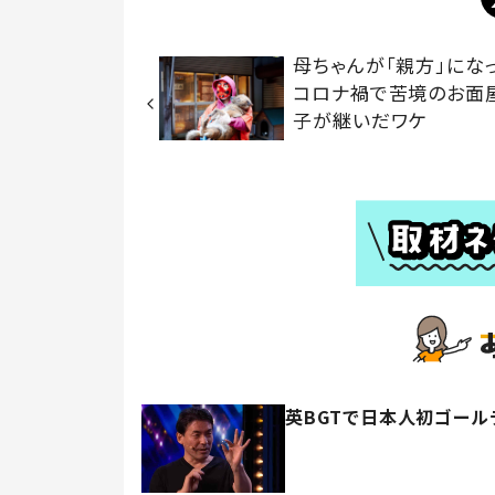
母ちゃんが「親方」に
コロナ禍で苦境のお面
子が継いだワケ
英BGTで日本人初ゴール