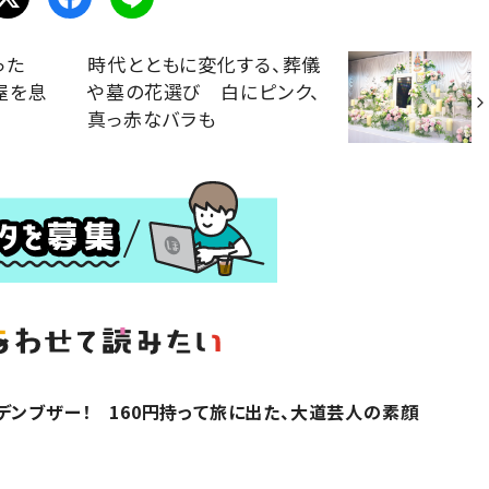
なった
時代とともに変化する、葬儀
屋を息
や墓の花選び 白にピンク、
真っ赤なバラも
デンブザー！ 160円持って旅に出た、大道芸人の素顔