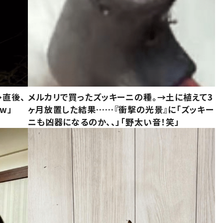
→直後、
メルカリで買ったズッキーニの種。→土に植えて3
w」
ヶ月放置した結果……『衝撃の光景』に「ズッキー
ニも凶器になるのか、、」「野太い音！笑」