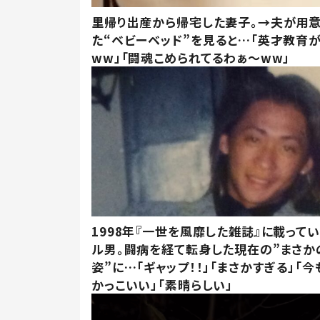
里帰り出産から帰宅した妻子。→夫が用
た“ベビーベッド”を見ると…「英才教育
ww」「闘魂こめられてるわぁ～ww」
1998年『一世を風靡した雑誌』に載って
ル男。闘病を経て転身した現在の”まさか
姿”に…「ギャップ！！」「まさかすぎる」「
かっこいい」「素晴らしい」