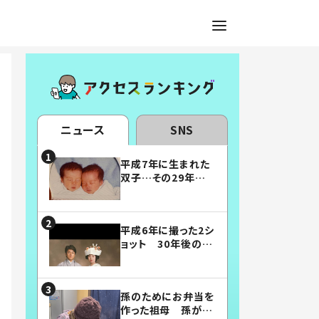
ニュース
SNS
平成7年に生まれた
双子…その29年後
の姿に「漫画みたい」
「素敵すぎる」
平成6年に撮った2シ
ョット 30年後の姿
に…「美男美女」「こ
んな夫婦になりた
い」
孫のためにお弁当を
作った祖母 孫が絶