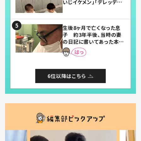
いじイケメン」「デレッデレ」
「嬉しくて可愛くてたまらな
い」「幸せになれる」
生後8ヶ月で亡くなった息
子 約3年半後、当時の妻
の日記に書いてあった本音
とは
6位以降はこちら