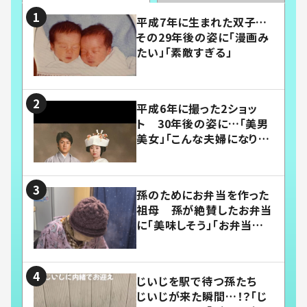
平成7年に生まれた双子…
その29年後の姿に「漫画み
たい」「素敵すぎる」
平成6年に撮った2ショッ
ト 30年後の姿に…「美男
美女」「こんな夫婦になりた
い」
孫のためにお弁当を作った
祖母 孫が絶賛したお弁当
に「美味しそう」「お弁当すご
い」
じいじを駅で待つ孫たち
じいじが来た瞬間…！？「じ