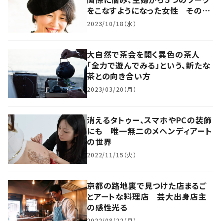
をこなすようになった女性 その転
身人生に迫る
2023/10/18（水）
大自然で茶会を開く異色の茶人
「全力で遊んでみる」という、新たな
茶との向き合い方
2023/03/20（月）
消えるタトゥー、スマホやPCの装飾
にも 唯一無二のメヘンディアート
の世界
2022/11/15（火）
京都の路地裏で見つけた店まるご
とアートな料理店 芸大出身店主
の感性光る
2022/08/22（月）