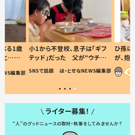
べる1歳
小1から不登校、息子は「ギフ
ひ孫にデ
と…母
テッド」だった 父が“ウチ給
が、抱っ
母の投稿
食”を作り続ける理由とは #令
に「涙が
SNSで話題
ほ・とせなNEWS編集部
EWS編集部
「現行
和の親 #令和の子
方ない」
ライター募集！
“人”のグッドニュースの取材・執筆をしてみませんか？