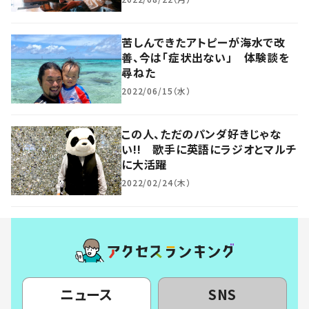
苦しんできたアトピーが海水で改
善、今は「症状出ない」 体験談を
尋ねた
2022/06/15（水）
この人、ただのパンダ好きじゃな
い!! 歌手に英語にラジオとマルチ
に大活躍
2022/02/24（木）
ニュース
SNS