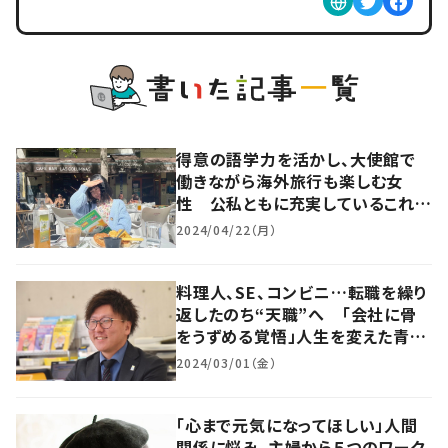
得意の語学力を活かし、大使館で
働きながら海外旅行も楽しむ女
性 公私ともに充実しているこれま
での半生を聞いた
2024/04/22（月）
料理人、SE、コンビニ…転職を繰り
返したのち“天職”へ 「会社に骨
をうずめる覚悟」人生を変えた青年
の転機とは
2024/03/01（金）
「心まで元気になってほしい」人間
関係に悩み、主婦から５つのワーク