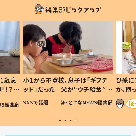
1歳息
小1から不登校、息子は「ギフテ
ひ孫に
「！？」
ッド」だった 父が“ウチ給食”を
が、抱
に「可愛
作り続ける理由とは #令和の親
「涙が
SNSで話題
ほ・とせなNEWS編集部
WS編集部
#令和の子
い」