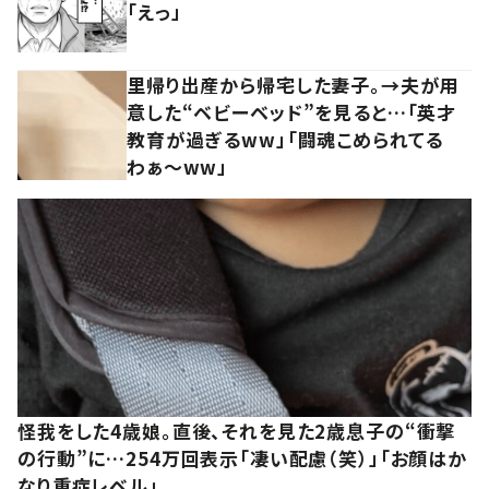
「えっ」
里帰り出産から帰宅した妻子。→夫が用
意した“ベビーベッド”を見ると…「英才
教育が過ぎるww」「闘魂こめられてる
わぁ～ww」
怪我をした4歳娘。直後、それを見た2歳息子の“衝撃
の行動”に…254万回表示「凄い配慮（笑）」「お顔はか
なり重症レベル」