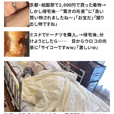
京都・祇園祭で2,000円で買った着物→
しかし帰宅後…“驚きの光景”に「良い
買い物されましたね～」「お宝だ」「掘り
出し物ですね」
ミスドでドーナツを購入。→帰宅後、分
けようとしたら…… 目からウロコの光
景に「サイコーですww」「激しいw」