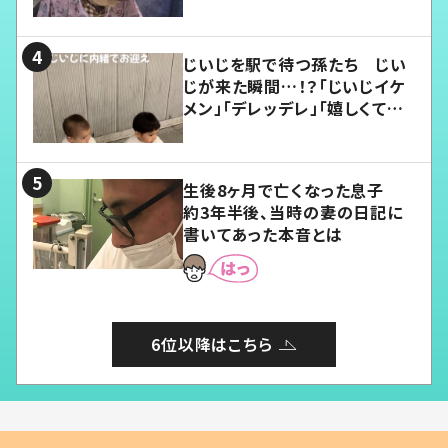
じいじを駅で待つ孫たち じい
じが来た瞬間…！？「じいじイケ
メン」「デレッデレ」「嬉しくて可
愛くてたまらない」「幸せになれ
る」
生後8ヶ月で亡くなった息子
約3年半後、当時の妻の日記に
書いてあった本音とは
6位以降はこちら