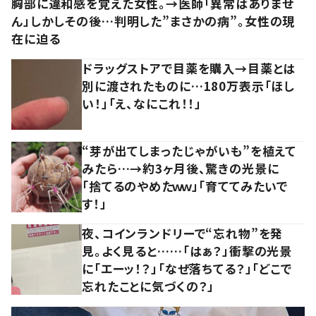
胸部に違和感を覚えた女性。→医師「異常はありませ
ん」しかしその後…判明した”まさかの病”。女性の現
在に迫る
ドラッグストアで目薬を購入→目薬とは
別に渡されたものに…180万表示「ほし
い！」「え、なにこれ！！」
“芽が出てしまったじゃがいも”を植えて
みたら…→約3ヶ月後、驚きの光景に
「捨てるのやめたｗｗ」「育ててみたいで
す！」
夜、コインランドリーで“忘れ物”を発
見。よく見ると……「はぁ？」衝撃の光景
に「エーッ！？」「なぜ落ちてる？」「どこで
忘れたことに気づくの？」