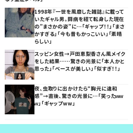
1998年『一世を風靡した雑誌』に載って
いたギャル男。闘病を経て転身した現在
の”まさかの姿”に…「ギャップ！！」「まさ
かすぎる」「今も昔もかっこいい」「素晴
らしい」
スッピン女性→戸田恵梨香さん風メイク
をした結果……驚きの光景に「本人かと
思った」「ベースが美しい」「似すぎ！！」
夜、虫取りに出かけたら“胸元に違和
感”→直後、驚きの光景に…「笑ったｗｗ
ｗ」「ギャップww」