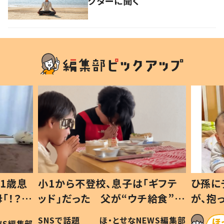
クターに聞く
1歳息
小1から不登校、息子は「ギフテ
ひ孫に
「！？」
ッド」だった 父が“ウチ給食”を
が、抱
に「可愛
作り続ける理由とは #令和の親
「涙が
SNSで話題
ほ・とせなNEWS編集部
WS編集部