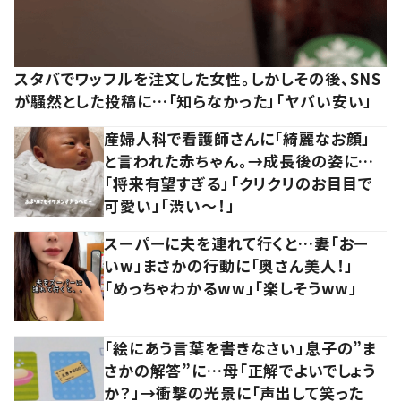
スタバでワッフルを注文した女性。しかしその後、SNS
が騒然とした投稿に…「知らなかった」「ヤバい安い」
産婦人科で看護師さんに「綺麗なお顔」
と言われた赤ちゃん。→成長後の姿に…
「将来有望すぎる」「クリクリのお目目で
可愛い」「渋い～！」
スーパーに夫を連れて行くと…妻「おー
いw」まさかの行動に「奥さん美人！」
「めっちゃわかるww」「楽しそうww」
「絵にあう言葉を書きなさい」息子の”ま
さかの解答”に…母「正解でよいでしょう
か？」→衝撃の光景に「声出して笑った