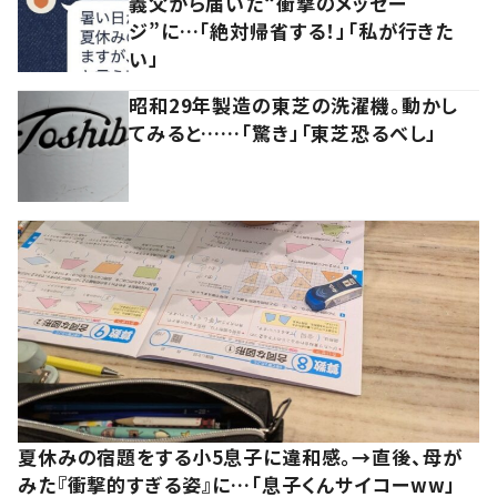
義父から届いた“衝撃のメッセー
ジ”に…「絶対帰省する！」「私が行きた
い」
昭和29年製造の東芝の洗濯機。動かし
てみると……「驚き」「東芝恐るべし」
夏休みの宿題をする小5息子に違和感。→直後、母が
みた『衝撃的すぎる姿』に…「息子くんサイコーww」