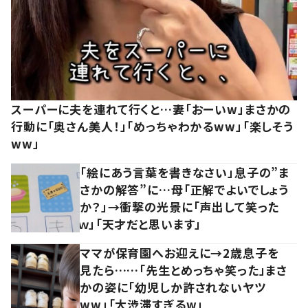
スーパーに夫を連れて行くと…妻「おーいw」まさかの
行動に「奥さん美人！」「めっちゃわかるww」「楽しそう
ww」
「絵にあう言葉を書きなさい」息子の”ま
さかの解答”に…母「正解でよいでしょう
か？」→衝撃の光景に「声出して笑った
ｗ」「天才だと思います」
ママが保育園へお迎えに→2歳息子を
見たら……「先生とめっちゃ笑った」まさ
かの姿に「幼児しか許されないヤツ
ww」「大渋滞すぎるw」