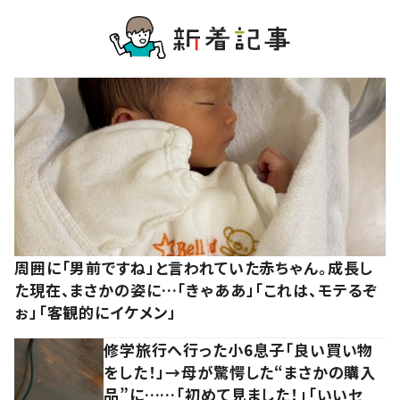
周囲に「男前ですね」と言われていた赤ちゃん。成長し
た現在、まさかの姿に…「きゃああ」「これは、モテるぞ
ぉ」「客観的にイケメン」
修学旅行へ行った小6息子「良い買い物
をした！」→母が驚愕した“まさかの購入
品”に……「初めて見ました！」「いいセ