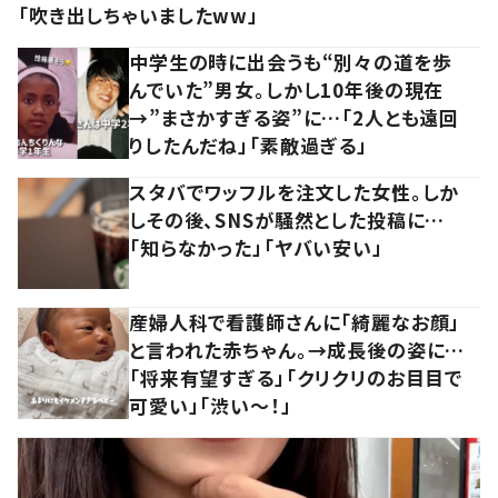
「吹き出しちゃいましたww」
中学生の時に出会うも“別々の道を歩
んでいた”男女。しかし10年後の現在
→”まさかすぎる姿”に…「2人とも遠回
りしたんだね」「素敵過ぎる」
スタバでワッフルを注文した女性。しか
しその後、SNSが騒然とした投稿に…
「知らなかった」「ヤバい安い」
産婦人科で看護師さんに「綺麗なお顔」
と言われた赤ちゃん。→成長後の姿に…
「将来有望すぎる」「クリクリのお目目で
可愛い」「渋い～！」