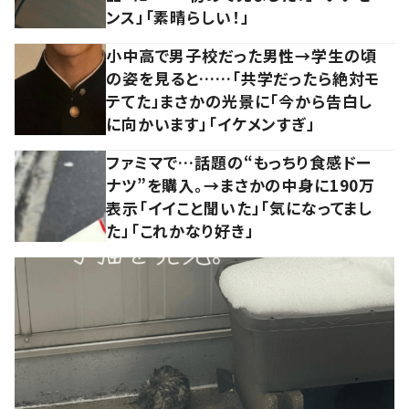
ンス」「素晴らしい！」
小中高で男子校だった男性→学生の頃
の姿を見ると……「共学だったら絶対モ
テてた」まさかの光景に「今から告白し
に向かいます」「イケメンすぎ」
ファミマで…話題の“もっちり食感ドー
ナツ”を購入。→まさかの中身に190万
表示「イイこと聞いた」「気になってまし
た」「これかなり好き」