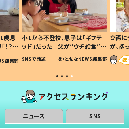
1歳息
小1から不登校、息子は「ギフテ
ひ孫に
「！？」
ッド」だった 父が“ウチ給食”を
が、抱
に「可愛
作り続ける理由とは #令和の親
「涙が
SNSで話題
ほ・とせなNEWS編集部
WS編集部
#令和の子
い」
ニュース
SNS