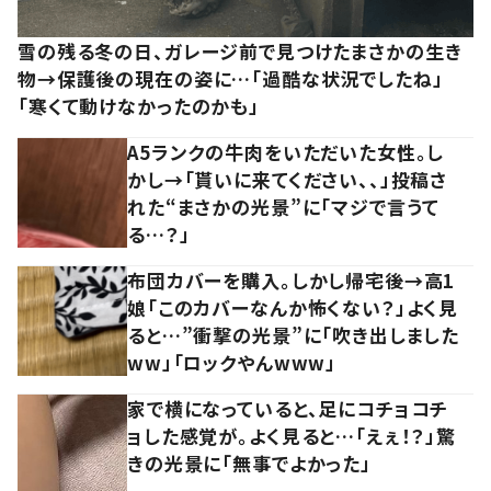
雪の残る冬の日、ガレージ前で見つけたまさかの生き
物→保護後の現在の姿に…「過酷な状況でしたね」
「寒くて動けなかったのかも」
A5ランクの牛肉をいただいた女性。し
かし→「貰いに来てください、、」投稿さ
れた“まさかの光景”に「マジで言うて
る…？」
布団カバーを購入。しかし帰宅後→高1
娘「このカバーなんか怖くない？」よく見
ると…”衝撃の光景”に「吹き出しました
ww」「ロックやんwww」
家で横になっていると、足にコチョコチ
ョした感覚が。よく見ると…「えぇ！？」驚
きの光景に「無事でよかった」