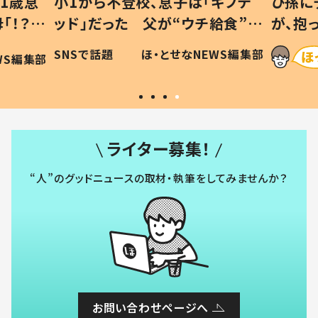
1歳息
小1から不登校、息子は「ギフテ
ひ孫に
「！？」
ッド」だった 父が“ウチ給食”を
が、抱
に「可愛
作り続ける理由とは #令和の親
「涙が
SNSで話題
ほ・とせなNEWS編集部
WS編集部
#令和の子
い」
ライター募集！
“人”のグッドニュースの取材・執筆をしてみませんか？
お問い合わせページへ