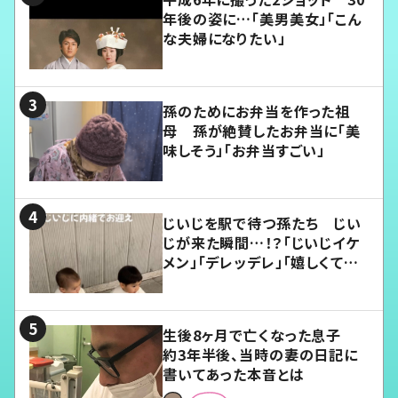
年後の姿に…「美男美女」「こん
な夫婦になりたい」
孫のためにお弁当を作った祖
母 孫が絶賛したお弁当に「美
味しそう」「お弁当すごい」
じいじを駅で待つ孫たち じい
じが来た瞬間…！？「じいじイケ
メン」「デレッデレ」「嬉しくて可
愛くてたまらない」「幸せになれ
る」
生後8ヶ月で亡くなった息子
約3年半後、当時の妻の日記に
書いてあった本音とは