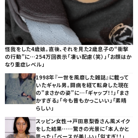
怪我をした4歳娘。直後、それを見た2歳息子の“衝撃
の行動”に…254万回表示「凄い配慮（笑）」「お顔はか
なり重症レベル」
1998年『一世を風靡した雑誌』に載って
いたギャル男。闘病を経て転身した現在
の”まさかの姿”に…「ギャップ！！」「まさ
かすぎる」「今も昔もかっこいい」「素晴
らしい」
スッピン女性→戸田恵梨香さん風メイク
をした結果……驚きの光景に「本人かと
思った」「ベースが美しい」「似すぎ！！」