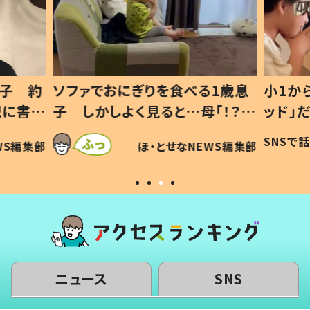
1歳息
小1から不登校、息子は「ギフテ
ひ孫に
「！？」
ッド」だった 父が“ウチ給食”を
が、抱
に「可愛
作り続ける理由とは #令和の親
「涙が
SNSで話題
ほ・とせなNEWS編集部
WS編集部
#令和の子
い」
ニュース
SNS