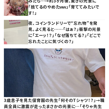
みたら…→約3ヶ月後、驚きの光景に
「捨てるのやめたｗｗ」「育ててみたいで
す！」
夜、コインランドリーで“忘れ物”を発
見。よく見ると……「はぁ？」衝撃の光景
に「エーッ！？」「なぜ落ちてる？」「どこで
忘れたことに気づくの？」
3歳息子を見た保育園の先生「何そのTシャツ！？」→職
員全員に激震が走ったまさかの光景に…「そりゃ先生