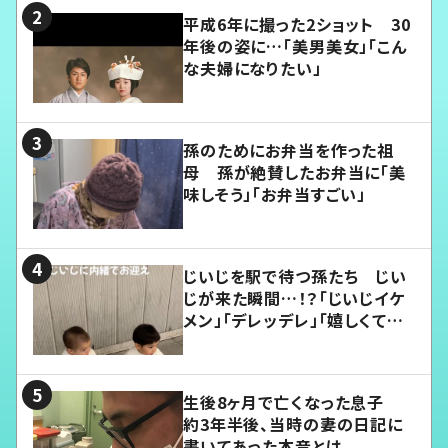
平成6年に撮った2ショット 30
年後の姿に…「美男美女」「こん
な夫婦になりたい」
孫のためにお弁当を作った祖
母 孫が絶賛したお弁当に「美
味しそう」「お弁当すごい」
じいじを駅で待つ孫たち じい
じが来た瞬間…！？「じいじイケ
メン」「デレッデレ」「嬉しくて可
愛くてたまらない」「幸せになれ
る」
生後8ヶ月で亡くなった息子
約3年半後、当時の妻の日記に
書いてあった本音とは