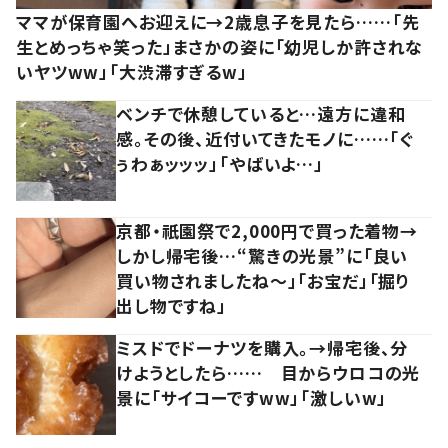
ママが保育園へお迎えに→2歳息子を見たら……「先
生とめっちゃ笑った」まさかの姿に「幼児しか許されな
いヤツww」「大渋滞すぎるw」
ベンチで休憩していると…遠方に違和
感。その後、近付いてきたモノに……「ぐ
ぅわぁッッッ」「やばいよ…」
京都・祇園祭で2,000円で買った着物→
しかし帰宅後…“驚きの光景”に「良い
買い物されましたね～」「お宝だ」「掘り
出し物ですね」
ミスドでドーナツを購入。→帰宅後、分
けようとしたら…… 目からウロコの光
景に「サイコーですww」「激しいw」