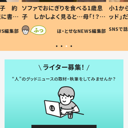
1歳息
小1から不登校、息子は「ギフテ
ひ孫に
「！？」
ッド」だった 父が“ウチ給食”を
が、抱
に「可愛
作り続ける理由とは #令和の親
「涙が
SNSで話題
ほ・とせなNEWS編集部
WS編集部
#令和の子
い」
ライター募集！
“人”のグッドニュースの取材・執筆をしてみませんか？