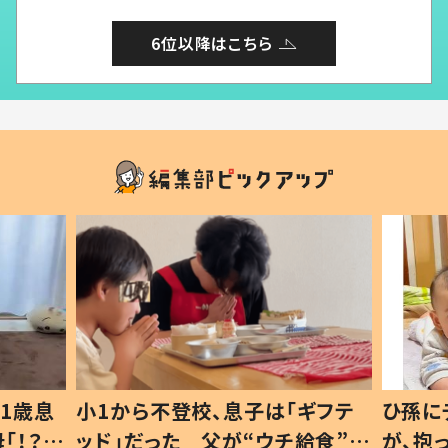
6位以降はこちら
ギフテ
ひ孫にデレデレな80歳じいじ
給食”を
が、抱っこすると…ひ孫の反応に