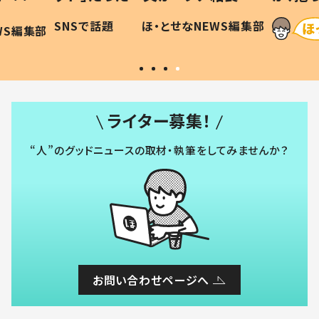
和の親
「涙が出ました」「可愛くて仕方な
WS編集部
ほ・とせなNEWS編集部
い」
ライター募集！
“人”のグッドニュースの取材・執筆をしてみませんか？
お問い合わせページへ