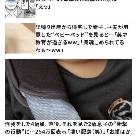
「えっ」
里帰り出産から帰宅した妻子。→夫が用
意した“ベビーベッド”を見ると…「英才
教育が過ぎるww」「闘魂こめられてる
わぁ～ww」
怪我をした4歳娘。直後、それを見た2歳息子の“衝撃
の行動”に…254万回表示「凄い配慮（笑）」「お顔はか