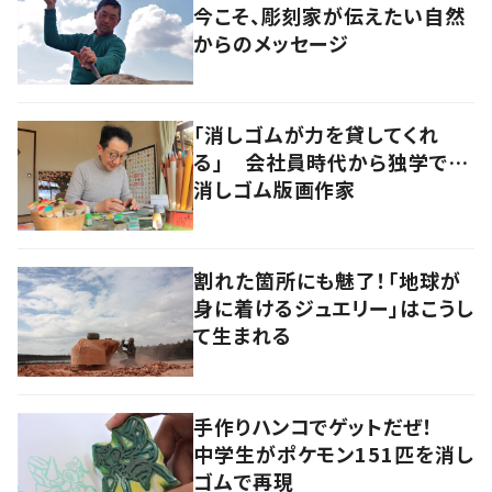
今こそ、彫刻家が伝えたい自然
からのメッセージ
「消しゴムが力を貸してくれ
る」 会社員時代から独学で…
消しゴム版画作家
割れた箇所にも魅了！「地球が
身に着けるジュエリー」はこうし
て生まれる
手作りハンコでゲットだぜ！
中学生がポケモン151匹を消し
ゴムで再現