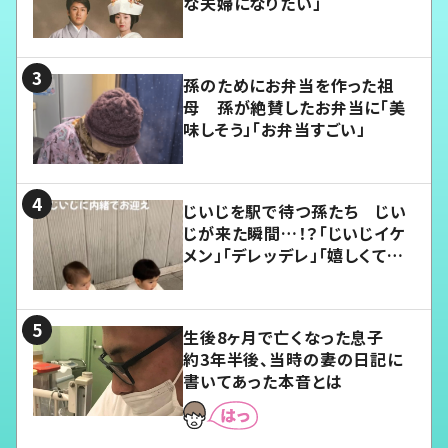
な夫婦になりたい」
孫のためにお弁当を作った祖
母 孫が絶賛したお弁当に「美
味しそう」「お弁当すごい」
じいじを駅で待つ孫たち じい
じが来た瞬間…！？「じいじイケ
メン」「デレッデレ」「嬉しくて可
愛くてたまらない」「幸せになれ
る」
生後8ヶ月で亡くなった息子
約3年半後、当時の妻の日記に
書いてあった本音とは