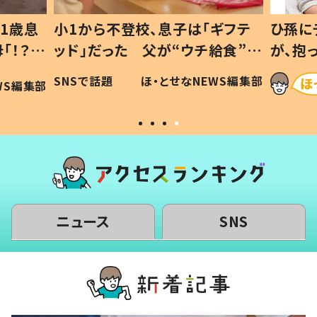
ギフテ
ひ孫にデレデレな80歳じいじ
給食”を
が、抱っこすると…ひ孫の反応に
和の親
「涙が出ました」「可愛くて仕方な
WS編集部
ほ・とせなNEWS編集部
い」
ニュース
SNS