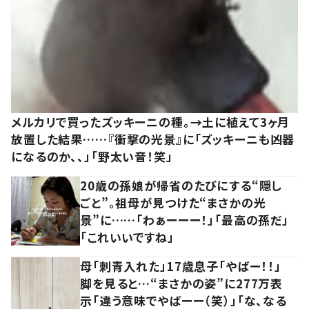
メルカリで買ったズッキーニの種。→土に植えて3ヶ月
放置した結果……『衝撃の光景』に「ズッキーニも凶器
になるのか、、」「野太い音！笑」
20歳の孫娘が帰省のたびにする“隠し
ごと”。祖母が見つけた“まさかの光
景”に……「わぁーーー！」「最高の孫だ」
「これいいですね」
母「刺青入れた」17歳息子「やばー！！」
脚を見ると…“まさかの姿”に277万表
示「違う意味でやばーー（笑）」「な、なる