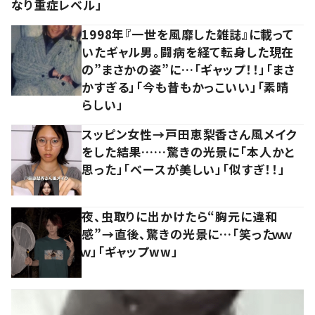
なり重症レベル」
1998年『一世を風靡した雑誌』に載って
いたギャル男。闘病を経て転身した現在
の”まさかの姿”に…「ギャップ！！」「まさ
かすぎる」「今も昔もかっこいい」「素晴
らしい」
スッピン女性→戸田恵梨香さん風メイク
をした結果……驚きの光景に「本人かと
思った」「ベースが美しい」「似すぎ！！」
夜、虫取りに出かけたら“胸元に違和
感”→直後、驚きの光景に…「笑ったｗｗ
ｗ」「ギャップww」