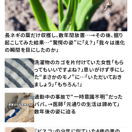
長ネギの葉だけ収穫し、数年間放置…→その後、掘り
起こしてみた結果…“驚愕の姿”に「え？」「我々は進化
の瞬間を目にしたのか」
洗濯物のカゴを片付けていた女性「もら
ってもいいですよね？」思いがけず手にし
た“まさかのモノ”に…「いただいておき
ましょう」「もちろん！」
通勤中の事故で“一時意識不明”だった
パパ。→医師「元通りの生活は諦めて」
数年後の姿に迫る
『ビスコ』の少年に似ていた4歳の男の