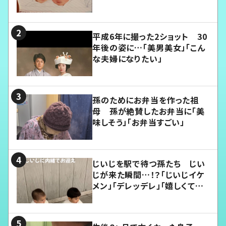
平成6年に撮った2ショット 30
年後の姿に…「美男美女」「こん
な夫婦になりたい」
孫のためにお弁当を作った祖
母 孫が絶賛したお弁当に「美
味しそう」「お弁当すごい」
じいじを駅で待つ孫たち じい
じが来た瞬間…！？「じいじイケ
メン」「デレッデレ」「嬉しくて可
愛くてたまらない」「幸せになれ
る」