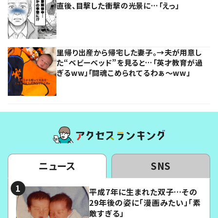
直後、目撃した衝撃の光景に…「えっ」
里帰り出産から帰宅した妻子。→夫が用意し
た“ベビーベッド”を見ると…「英才教育が過
ぎるww」「闘魂こめられてるわぁ～ww」
ニュース
SNS
平成7年に生まれた双子…その
29年後の姿に「漫画みたい」「素
敵すぎる」