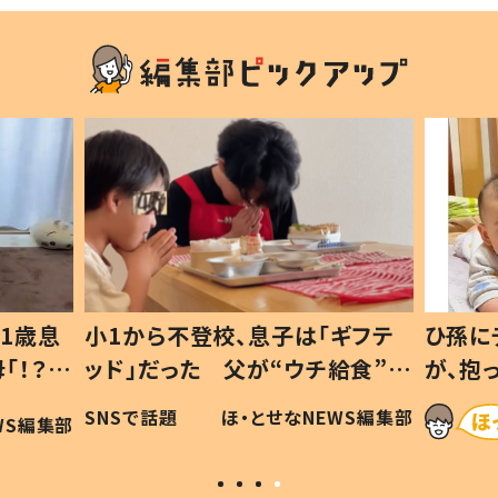
登校、息子は「ギフテ
ひ孫にデレデレな80歳じ
た 父が“ウチ給食”を
が、抱っこすると…ひ孫の
理由とは #令和の親
「涙が出ました」「可愛くて
ほ・とせなNEWS編集部
ほ・とせなNEW
い」