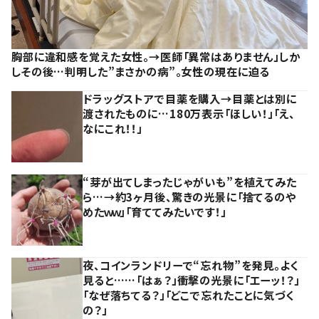
胸部に違和感を覚えた女性。→医師「異常はありません」しか
しその後…判明した”まさかの病”。女性の現在に迫る
ドラッグストアで目薬を購入→目薬とは別に
渡されたものに…180万表示「ほしい！」「え、
なにこれ！！」
“芽が出てしまったじゃがいも”を植えてみた
ら…→約3ヶ月後、驚きの光景に「捨てるのや
めたｗｗ」「育ててみたいです！」
夜、コインランドリーで“忘れ物”を発見。よく
見ると……「はぁ？」衝撃の光景に「エーッ！？」
「なぜ落ちてる？」「どこで忘れたことに気づく
の？」