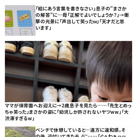
「絵にあう言葉を書きなさい」息子の”まさか
の解答”に…母「正解でよいでしょうか？」→衝
撃の光景に「声出して笑ったｗ」「天才だと思
います」
ママが保育園へお迎えに→2歳息子を見たら……「先生とめっ
ちゃ笑った」まさかの姿に「幼児しか許されないヤツww」「大
渋滞すぎるw」
ベンチで休憩していると…遠方に違和感。そ
の後、近付いてきたモノに……「ぐぅわぁッッ