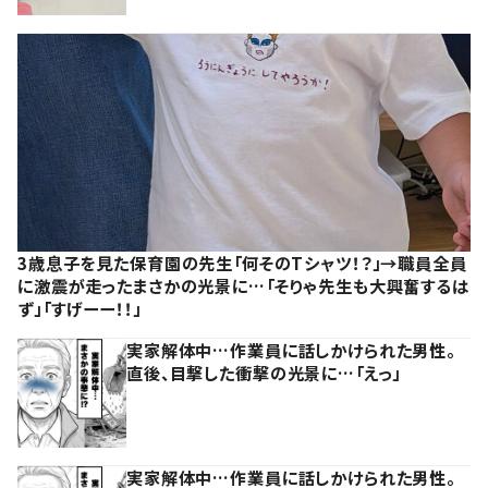
3歳息子を見た保育園の先生「何そのTシャツ！？」→職員全員
に激震が走ったまさかの光景に…「そりゃ先生も大興奮するは
ず」「すげーー！！」
実家解体中…作業員に話しかけられた男性。
直後、目撃した衝撃の光景に…「えっ」
実家解体中…作業員に話しかけられた男性。