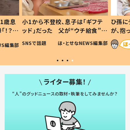
「ギフテ
ひ孫にデレデレな80歳じいじ
チ給食”を
が、抱っこすると…ひ孫の反応に
令和の親
「涙が出ました」「可愛くて仕方な
NEWS編集部
ほ・とせなNEWS編集部
い」
ライター募集！
“人”のグッドニュースの取材・執筆をしてみませんか？