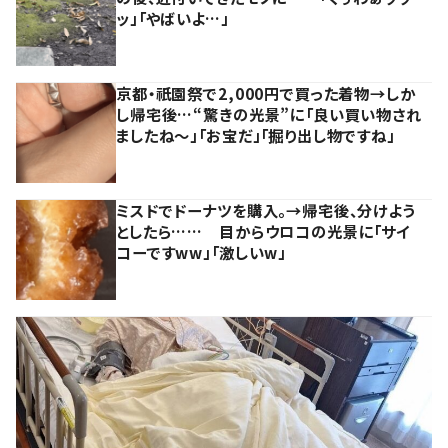
ッ」「やばいよ…」
京都・祇園祭で2,000円で買った着物→しか
し帰宅後…“驚きの光景”に「良い買い物され
ましたね～」「お宝だ」「掘り出し物ですね」
ミスドでドーナツを購入。→帰宅後、分けよう
としたら…… 目からウロコの光景に「サイ
コーですww」「激しいw」