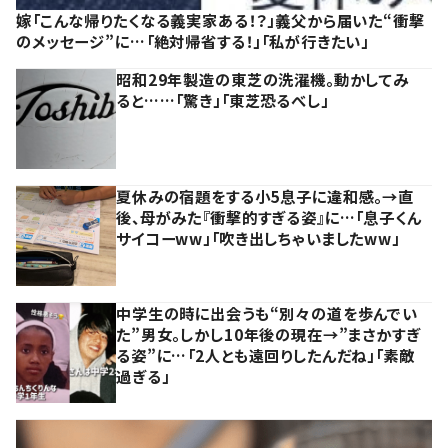
嫁「こんな帰りたくなる義実家ある！？」義父から届いた“衝撃
のメッセージ”に…「絶対帰省する！」「私が行きたい」
昭和29年製造の東芝の洗濯機。動かしてみ
ると……「驚き」「東芝恐るべし」
夏休みの宿題をする小5息子に違和感。→直
後、母がみた『衝撃的すぎる姿』に…「息子くん
サイコーww」「吹き出しちゃいましたww」
中学生の時に出会うも“別々の道を歩んでい
た”男女。しかし10年後の現在→”まさかすぎ
る姿”に…「2人とも遠回りしたんだね」「素敵
過ぎる」