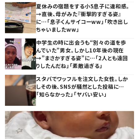
夏休みの宿題をする小5息子に違和感。
→直後、母がみた『衝撃的すぎる姿』
に…「息子くんサイコーww」「吹き出し
ちゃいましたww」
中学生の時に出会うも“別々の道を歩
んでいた”男女。しかし10年後の現在
→”まさかすぎる姿”に…「2人とも遠回
りしたんだね」「素敵過ぎる」
スタバでワッフルを注文した女性。しか
しその後、SNSが騒然とした投稿に…
「知らなかった」「ヤバい安い」