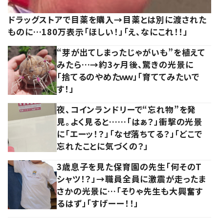
ドラッグストアで目薬を購入→目薬とは別に渡された
ものに…180万表示「ほしい！」「え、なにこれ！！」
“芽が出てしまったじゃがいも”を植えて
みたら…→約3ヶ月後、驚きの光景に
「捨てるのやめたｗｗ」「育ててみたいで
す！」
夜、コインランドリーで“忘れ物”を発
見。よく見ると……「はぁ？」衝撃の光景
に「エーッ！？」「なぜ落ちてる？」「どこで
忘れたことに気づくの？」
3歳息子を見た保育園の先生「何そのT
シャツ！？」→職員全員に激震が走ったま
さかの光景に…「そりゃ先生も大興奮す
るはず」「すげーー！！」