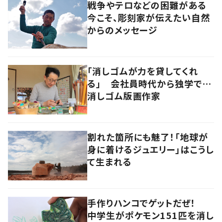
戦争やテロなどの困難がある
今こそ、彫刻家が伝えたい自然
からのメッセージ
「消しゴムが力を貸してくれ
る」 会社員時代から独学で…
消しゴム版画作家
割れた箇所にも魅了！「地球が
身に着けるジュエリー」はこうし
て生まれる
手作りハンコでゲットだぜ！
中学生がポケモン151匹を消し