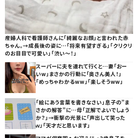
産婦人科で看護師さんに「綺麗なお顔」と言われた赤
ちゃん。→成長後の姿に…「将来有望すぎる」「クリクリ
のお目目で可愛い」「渋い～！」
スーパーに夫を連れて行くと…妻「おー
いw」まさかの行動に「奥さん美人！」
「めっちゃわかるww」「楽しそうww」
「絵にあう言葉を書きなさい」息子の”ま
さかの解答”に…母「正解でよいでしょう
か？」→衝撃の光景に「声出して笑った
ｗ」「天才だと思います」