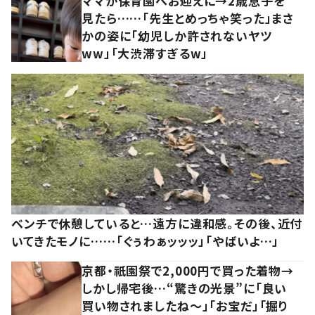
ママが保育園へお迎えに→2歳息子を
見たら……「先生とめっちゃ笑った」まさ
かの姿に「幼児しか許されないヤツ
ww」「大渋滞すぎるw」
ベンチで休憩していると…遠方に違和感。その後、近付
いてきたモノに……「ぐぅわぁッッッ」「やばいよ…」
京都・祇園祭で2,000円で買った着物→
しかし帰宅後…“驚きの光景”に「良い
買い物されましたね～」「お宝だ」「掘り