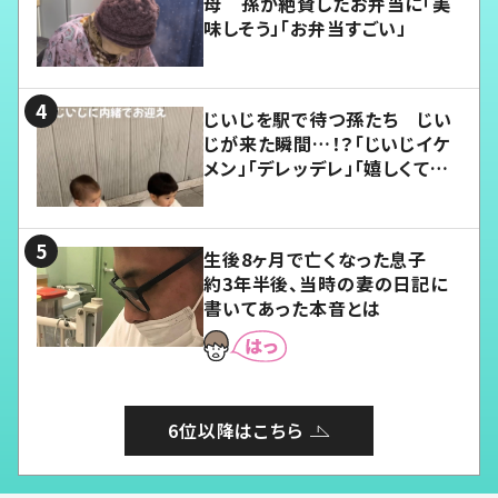
母 孫が絶賛したお弁当に「美
味しそう」「お弁当すごい」
じいじを駅で待つ孫たち じい
じが来た瞬間…！？「じいじイケ
メン」「デレッデレ」「嬉しくて可
愛くてたまらない」「幸せになれ
る」
生後8ヶ月で亡くなった息子
約3年半後、当時の妻の日記に
書いてあった本音とは
6位以降はこちら