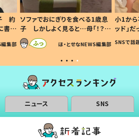
1歳息
小1から不登校、息子は「ギフテ
ひ孫に
「！？」
ッド」だった 父が“ウチ給食”を
が、抱
に「可愛
作り続ける理由とは #令和の親
「涙が
SNSで話題
ほ・とせなNEWS編集部
WS編集部
#令和の子
い」
ニュース
SNS