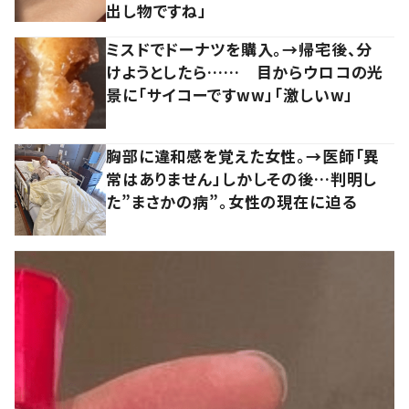
出し物ですね」
ミスドでドーナツを購入。→帰宅後、分
けようとしたら…… 目からウロコの光
景に「サイコーですww」「激しいw」
胸部に違和感を覚えた女性。→医師「異
常はありません」しかしその後…判明し
た”まさかの病”。女性の現在に迫る