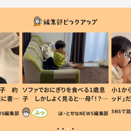
1歳息
小1から不登校、息子は「ギフテ
ひ孫に
「！？」
ッド」だった 父が“ウチ給食”を
が、抱
に「可愛
作り続ける理由とは #令和の親
「涙が
SNSで話題
ほ・とせなNEWS編集部
WS編集部
#令和の子
い」