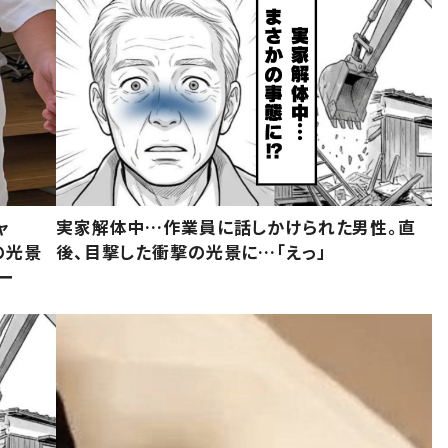
ャ
実家解体中…作業員に話しかけられた男性。直
の光景
後、目撃した衝撃の光景に…「えっ」
ー