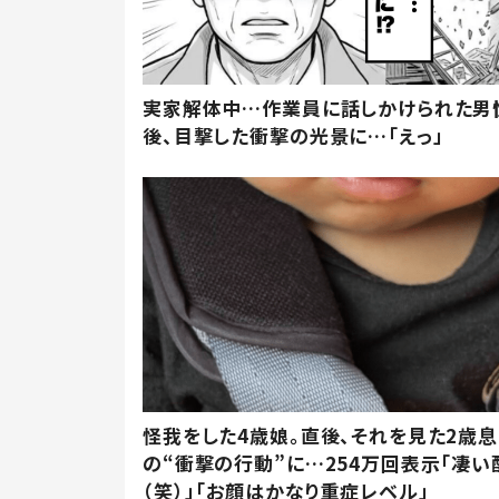
実家解体中…作業員に話しかけられた男
後、目撃した衝撃の光景に…「えっ」
怪我をした4歳娘。直後、それを見た2歳
の“衝撃の行動”に…254万回表示「凄い
（笑）」「お顔はかなり重症レベル」