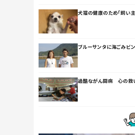
犬猫の健康のため「飼い
ブルーサンタに海ごみビン
過酷ながん闘病 心の救い