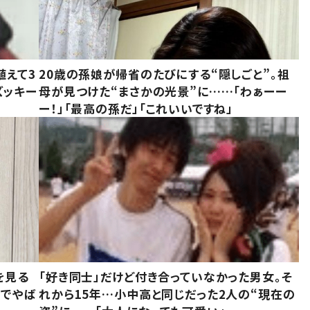
植えて3
20歳の孫娘が帰省のたびにする“隠しごと”。祖
ズッキー
母が見つけた“まさかの光景”に……「わぁーー
ー！」「最高の孫だ」「これいいですね」
を見る
「好き同士」だけど付き合っていなかった男女。そ
味でやば
れから15年…小中高と同じだった2人の“現在の