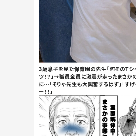
3歳息子を見た保育園の先生「何そのTシ
ツ！？」→職員全員に激震が走ったまさか
に…「そりゃ先生も大興奮するはず」「すげ
ー！！」