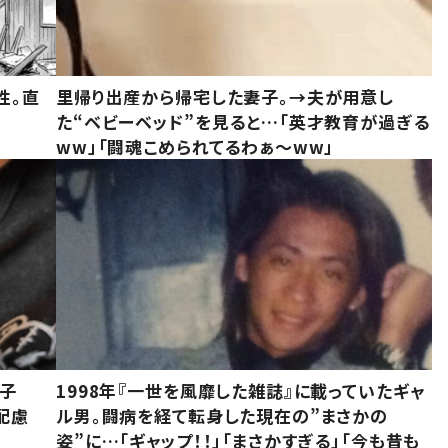
性。直
里帰り出産から帰宅した妻子。→夫が用意し
た“ベビーベッド”を見ると…「英才教育が過ぎる
ww」「闘魂こめられてるわぁ～ww」
息子
1998年『一世を風靡した雑誌』に載っていたギャ
配慮
ル男。闘病を経て転身した現在の”まさかの
姿”に…「ギャップ！！」「まさかすぎる」「今も昔も