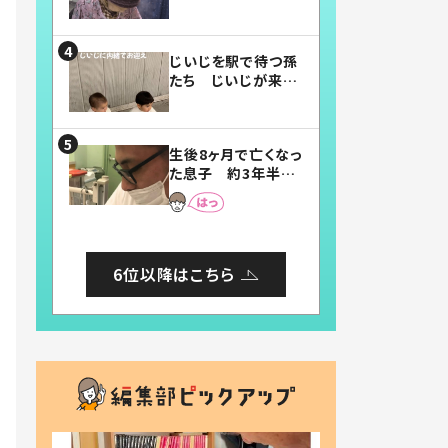
賛したお弁当に「美
味しそう」「お弁当す
ごい」
じいじを駅で待つ孫
たち じいじが来た
瞬間…！？「じいじイ
ケメン」「デレッデレ」
「嬉しくて可愛くてた
生後8ヶ月で亡くなっ
まらない」「幸せにな
た息子 約3年半
れる」
後、当時の妻の日記
に書いてあった本音
とは
6位以降はこちら