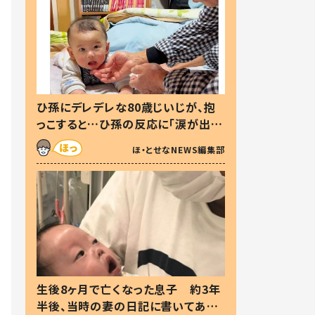
ひ孫にデレデレな80歳じいじが、抱
っこすると…ひ孫の反応に「涙が出ま
した」「可愛くて仕方ない」
ほ・とせなNEWS編集部
生後8ヶ月で亡くなった息子 約3年
半後、当時の妻の日記に書いてあっ