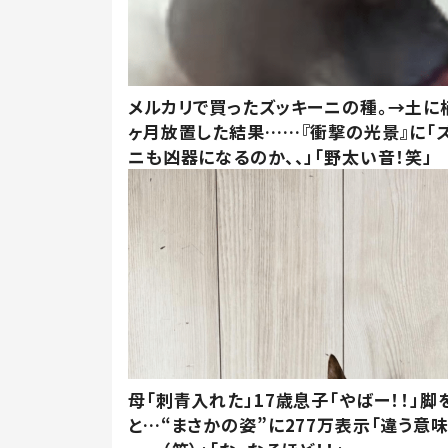
メルカリで買ったズッキーニの種。→土に
ヶ月放置した結果……『衝撃の光景』に「
ニも凶器になるのか、、」「野太い音！笑」
母「刺青入れた」17歳息子「やばー！！」脚
と…“まさかの姿”に277万表示「違う意