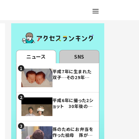
ニュース
SNS
平成7年に生まれた
双子…その29年後
の姿に「漫画みたい」
「素敵すぎる」
平成6年に撮った2シ
ョット 30年後の姿
に…「美男美女」「こ
んな夫婦になりた
い」
孫のためにお弁当を
作った祖母 孫が絶