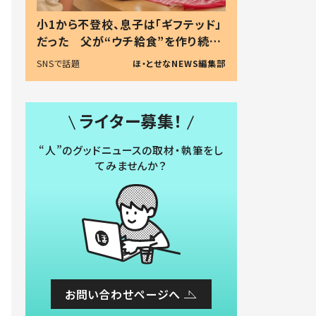
小1から不登校、息子は「ギフテッド」
だった 父が“ウチ給食”を作り続け
る理由とは #令和の親 #令和の子
SNSで話題
ほ・とせなNEWS編集部
ライター募集！
“人”のグッドニュースの取材・執筆をし
てみませんか？
お問い合わせページへ