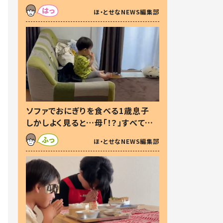
た本音とは
ほ・とせなNEWS編集部
ソファでおにぎりを食べる1歳息子
しかしよく見ると…母「！？」すべてを
察した母の投稿に「可愛いから許
ほ・とせなNEWS編集部
す！」「現行犯〜」