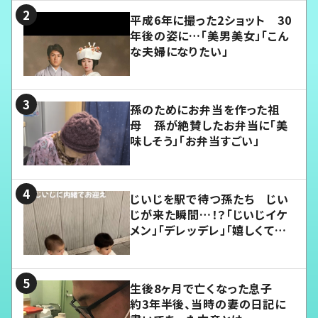
平成6年に撮った2ショット 30
年後の姿に…「美男美女」「こん
な夫婦になりたい」
孫のためにお弁当を作った祖
母 孫が絶賛したお弁当に「美
味しそう」「お弁当すごい」
じいじを駅で待つ孫たち じい
じが来た瞬間…！？「じいじイケ
メン」「デレッデレ」「嬉しくて可
愛くてたまらない」「幸せになれ
る」
生後8ヶ月で亡くなった息子
約3年半後、当時の妻の日記に