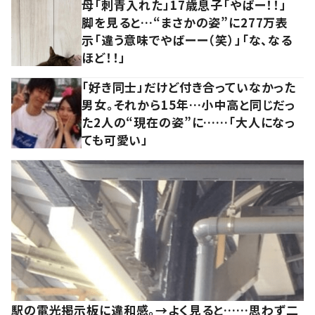
母「刺青入れた」17歳息子「やばー！！」
脚を見ると…“まさかの姿”に277万表
示「違う意味でやばーー（笑）」「な、なる
ほど！！」
「好き同士」だけど付き合っていなかった
男女。それから15年…小中高と同じだっ
た2人の“現在の姿”に……「大人になっ
ても可愛い」
駅の電光掲示板に違和感。→よく見ると……思わず二