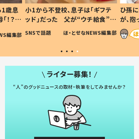
1歳息
小1から不登校、息子は「ギフテ
ひ孫に
「！？」
ッド」だった 父が“ウチ給食”を
が、抱
に「可愛
作り続ける理由とは #令和の親
「涙が
SNSで話題
ほ・とせなNEWS編集部
WS編集部
#令和の子
い」
ライター募集！
“人”のグッドニュースの取材・執筆をしてみませんか？