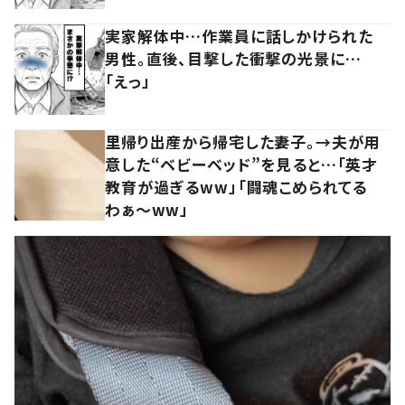
実家解体中…作業員に話しかけられた
男性。直後、目撃した衝撃の光景に…
「えっ」
里帰り出産から帰宅した妻子。→夫が用
意した“ベビーベッド”を見ると…「英才
教育が過ぎるww」「闘魂こめられてる
わぁ～ww」