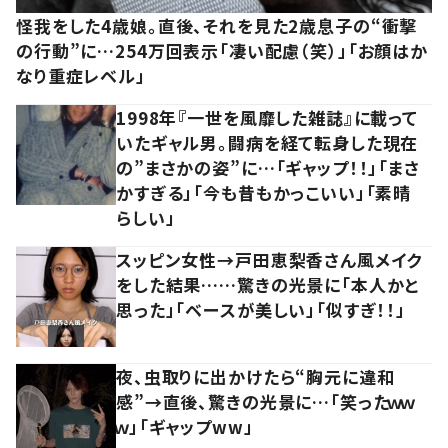
怪我をした4歳娘。直後、それを見た2歳息子の“衝撃
の行動”に…254万回表示「凄い配慮（笑）」「お顔はか
なり重症レベル」
1998年『一世を風靡した雑誌』に載って
いたギャル男。闘病を経て転身した現在
の”まさかの姿”に…「ギャップ！！」「まさ
かすぎる」「今も昔もかっこいい」「素晴
らしい」
スッピン女性→戸田恵梨香さん風メイク
をした結果……驚きの光景に「本人かと
思った」「ベースが美しい」「似すぎ！！」
夜、虫取りに出かけたら“胸元に違和
感”→直後、驚きの光景に…「笑ったｗｗ
ｗ」「ギャップww」