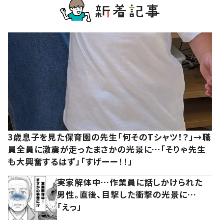
3歳息子を見た保育園の先生「何そのTシャツ！？」→職
員全員に激震が走ったまさかの光景に…「そりゃ先生
も大興奮するはず」「すげーー！！」
実家解体中…作業員に話しかけられた
男性。直後、目撃した衝撃の光景に…
「えっ」