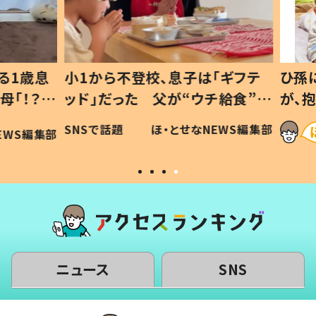
1歳息
小1から不登校、息子は「ギフテ
ひ孫に
「！？」
ッド」だった 父が“ウチ給食”を
が、抱
に「可愛
作り続ける理由とは #令和の親
「涙が
SNSで話題
ほ・とせなNEWS編集部
WS編集部
#令和の子
い」
ニュース
SNS