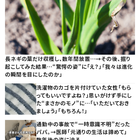
長ネギの葉だけ収穫し、数年間放置…→その後、掘り
起こしてみた結果…“驚愕の姿”に「え？」「我々は進化
の瞬間を目にしたのか」
洗濯物のカゴを片付けていた女性「もら
ってもいいですよね？」思いがけず手にし
た“まさかのモノ”に…「いただいておき
ましょう」「もちろん！」
通勤中の事故で“一時意識不明”だった
パパ。→医師「元通りの生活は諦めて」
数年後の姿に迫る