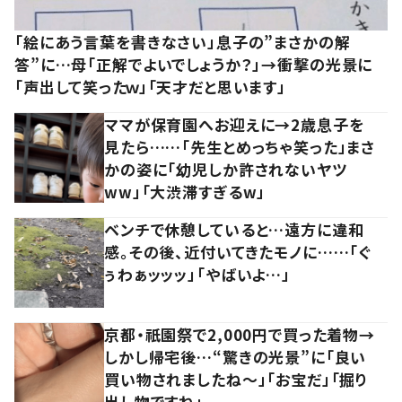
「絵にあう言葉を書きなさい」息子の”まさかの解
答”に…母「正解でよいでしょうか？」→衝撃の光景に
「声出して笑ったｗ」「天才だと思います」
ママが保育園へお迎えに→2歳息子を
見たら……「先生とめっちゃ笑った」まさ
かの姿に「幼児しか許されないヤツ
ww」「大渋滞すぎるw」
ベンチで休憩していると…遠方に違和
感。その後、近付いてきたモノに……「ぐ
ぅわぁッッッ」「やばいよ…」
京都・祇園祭で2,000円で買った着物→
しかし帰宅後…“驚きの光景”に「良い
買い物されましたね～」「お宝だ」「掘り
出し物ですね」