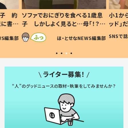
1歳息
小1から不登校、息子は「ギフテ
ひ孫に
「！？」
ッド」だった 父が“ウチ給食”を
が、抱
に「可愛
作り続ける理由とは #令和の親
「涙が
SNSで話題
ほ・とせなNEWS編集部
WS編集部
#令和の子
い」
ライター募集！
“人”のグッドニュースの取材・執筆をしてみませんか？