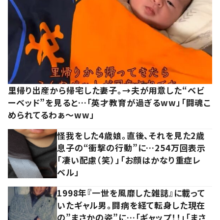
里帰り出産から帰宅した妻子。→夫が用意した“ベビ
ーベッド”を見ると…「英才教育が過ぎるww」「闘魂こ
められてるわぁ～ww」
怪我をした4歳娘。直後、それを見た2歳
息子の“衝撃の行動”に…254万回表示
「凄い配慮（笑）」「お顔はかなり重症レ
ベル」
1998年『一世を風靡した雑誌』に載って
いたギャル男。闘病を経て転身した現在
の”まさかの姿”に…「ギャップ！！」「まさ