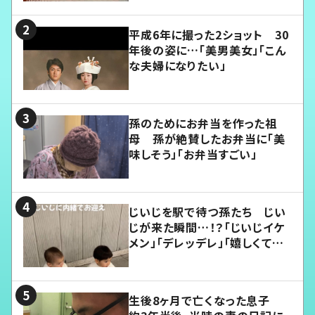
平成6年に撮った2ショット 30
年後の姿に…「美男美女」「こん
な夫婦になりたい」
孫のためにお弁当を作った祖
母 孫が絶賛したお弁当に「美
味しそう」「お弁当すごい」
じいじを駅で待つ孫たち じい
じが来た瞬間…！？「じいじイケ
メン」「デレッデレ」「嬉しくて可
愛くてたまらない」「幸せになれ
る」
生後8ヶ月で亡くなった息子