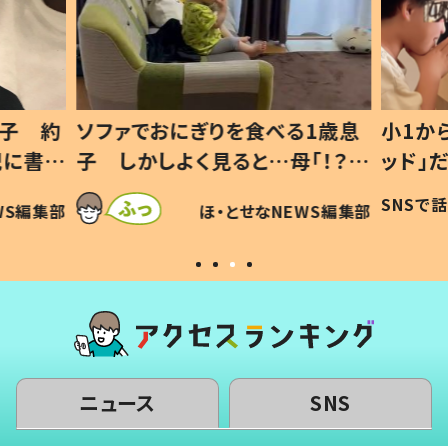
1歳息
小1から不登校、息子は「ギフテ
ひ孫に
「！？」
ッド」だった 父が“ウチ給食”を
が、抱
に「可愛
作り続ける理由とは #令和の親
「涙が
SNSで話題
ほ・とせなNEWS編集部
WS編集部
#令和の子
い」
ニュース
SNS