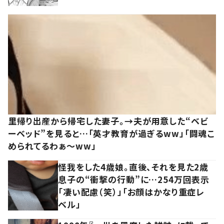
里帰り出産から帰宅した妻子。→夫が用意した“ベビ
ーベッド”を見ると…「英才教育が過ぎるww」「闘魂こ
められてるわぁ～ww」
怪我をした4歳娘。直後、それを見た2歳
息子の“衝撃の行動”に…254万回表示
「凄い配慮（笑）」「お顔はかなり重症レ
ベル」