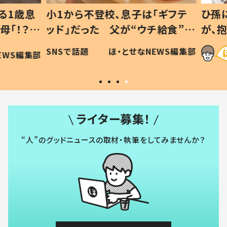
1歳息
小1から不登校、息子は「ギフテ
ひ孫に
「！？」
ッド」だった 父が“ウチ給食”を
が、抱
に「可愛
作り続ける理由とは #令和の親
「涙が
SNSで話題
ほ・とせなNEWS編集部
WS編集部
#令和の子
い」
ライター募集！
“人”のグッドニュースの取材・執筆をしてみませんか？