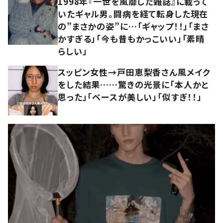
1998年『一世を風靡した雑誌』に載って
いたギャル男。闘病を経て転身した現在
の”まさかの姿”に…「ギャップ！！」「まさ
かすぎる」「今も昔もかっこいい」「素晴
らしい」
スッピン女性→戸田恵梨香さん風メイク
をした結果……驚きの光景に「本人かと
思った」「ベースが美しい」「似すぎ！！」