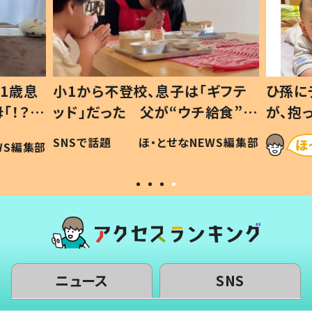
1歳息
小1から不登校、息子は「ギフテ
ひ孫に
「！？」
ッド」だった 父が“ウチ給食”を
が、抱
に「可愛
作り続ける理由とは #令和の親
「涙が
SNSで話題
ほ・とせなNEWS編集部
WS編集部
#令和の子
い」
ニュース
SNS