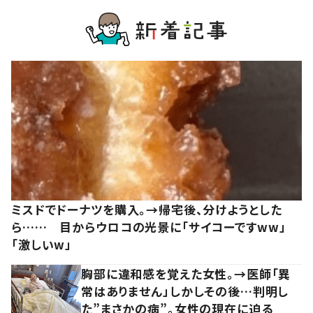
ミスドでドーナツを購入。→帰宅後、分けようとした
ら…… 目からウロコの光景に「サイコーですww」
「激しいw」
胸部に違和感を覚えた女性。→医師「異
常はありません」しかしその後…判明し
た”まさかの病”。女性の現在に迫る