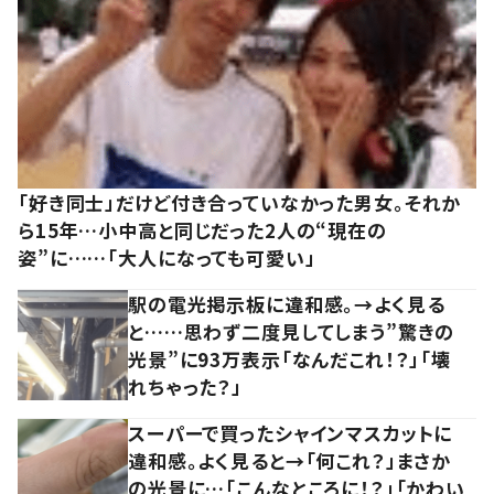
「好き同士」だけど付き合っていなかった男女。それか
ら15年…小中高と同じだった2人の“現在の
姿”に……「大人になっても可愛い」
駅の電光掲示板に違和感。→よく見る
と……思わず二度見してしまう”驚きの
光景”に93万表示「なんだこれ！？」「壊
れちゃった？」
スーパーで買ったシャインマスカットに
違和感。よく見ると→「何これ？」まさか
の光景に…「こんなところに！？」「かわい