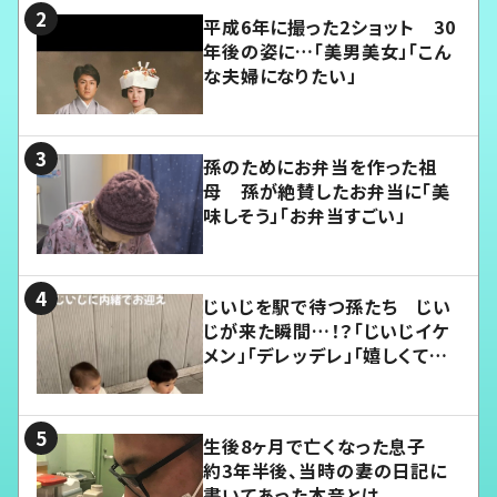
平成6年に撮った2ショット 30
年後の姿に…「美男美女」「こん
な夫婦になりたい」
孫のためにお弁当を作った祖
母 孫が絶賛したお弁当に「美
味しそう」「お弁当すごい」
じいじを駅で待つ孫たち じい
じが来た瞬間…！？「じいじイケ
メン」「デレッデレ」「嬉しくて可
愛くてたまらない」「幸せになれ
る」
生後8ヶ月で亡くなった息子
約3年半後、当時の妻の日記に
書いてあった本音とは