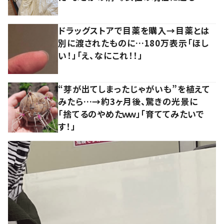
ドラッグストアで目薬を購入→目薬とは
別に渡されたものに…180万表示「ほし
い！」「え、なにこれ！！」
“芽が出てしまったじゃがいも”を植えて
みたら…→約3ヶ月後、驚きの光景に
「捨てるのやめたｗｗ」「育ててみたいで
す！」