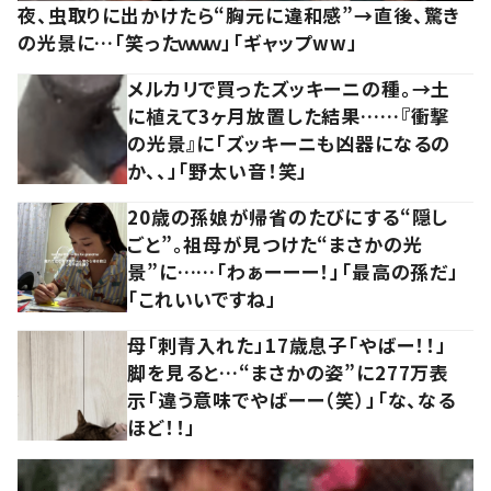
夜、虫取りに出かけたら“胸元に違和感”→直後、驚き
の光景に…「笑ったｗｗｗ」「ギャップww」
メルカリで買ったズッキーニの種。→土
に植えて3ヶ月放置した結果……『衝撃
の光景』に「ズッキーニも凶器になるの
か、、」「野太い音！笑」
20歳の孫娘が帰省のたびにする“隠し
ごと”。祖母が見つけた“まさかの光
景”に……「わぁーーー！」「最高の孫だ」
「これいいですね」
母「刺青入れた」17歳息子「やばー！！」
脚を見ると…“まさかの姿”に277万表
示「違う意味でやばーー（笑）」「な、なる
ほど！！」