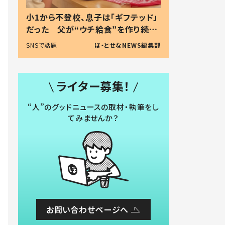
小1から不登校、息子は「ギフテッド」
だった 父が“ウチ給食”を作り続け
る理由とは #令和の親 #令和の子
SNSで話題
ほ・とせなNEWS編集部
ライター募集！
“人”のグッドニュースの取材・執筆をし
てみませんか？
お問い合わせページへ