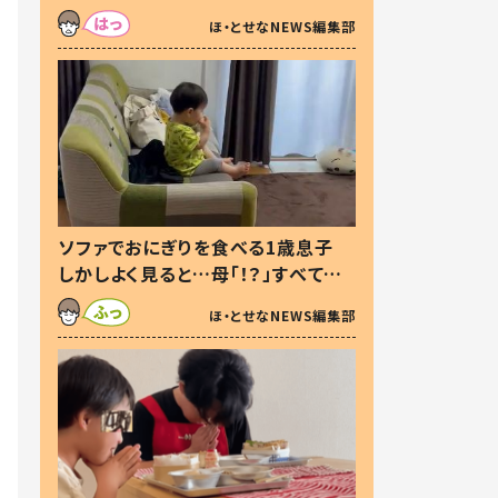
た本音とは
ほ・とせなNEWS編集部
ソファでおにぎりを食べる1歳息子
しかしよく見ると…母「！？」すべてを
察した母の投稿に「可愛いから許
ほ・とせなNEWS編集部
す！」「現行犯〜」