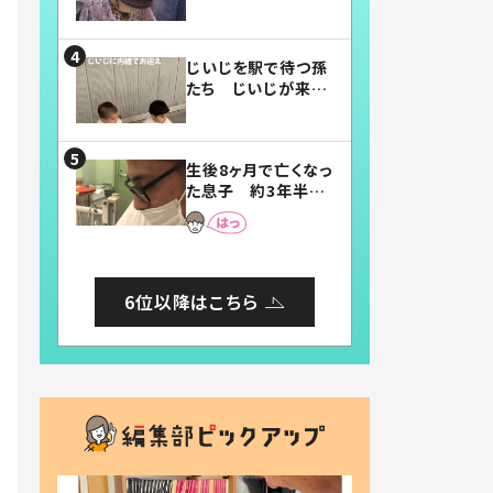
賛したお弁当に「美
味しそう」「お弁当す
ごい」
じいじを駅で待つ孫
たち じいじが来た
瞬間…！？「じいじイ
ケメン」「デレッデレ」
「嬉しくて可愛くてた
生後8ヶ月で亡くなっ
まらない」「幸せにな
た息子 約3年半
れる」
後、当時の妻の日記
に書いてあった本音
とは
6位以降はこちら