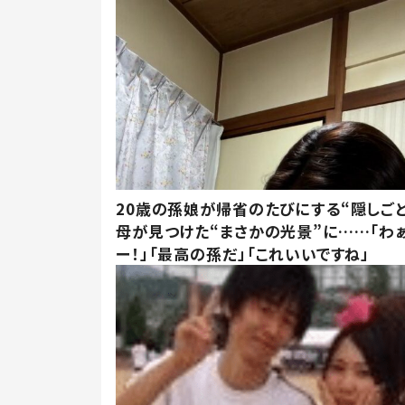
20歳の孫娘が帰省のたびにする“隠しごと
母が見つけた“まさかの光景”に……「わ
ー！」「最高の孫だ」「これいいですね」