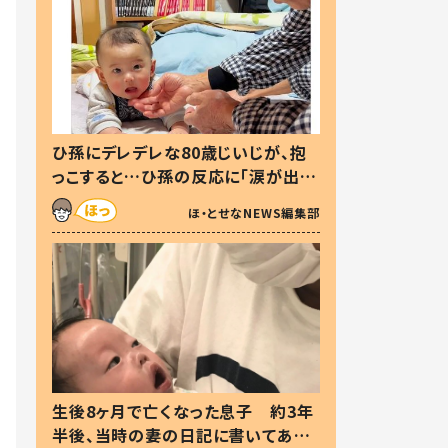
ひ孫にデレデレな80歳じいじが、抱
っこすると…ひ孫の反応に「涙が出ま
した」「可愛くて仕方ない」
ほ・とせなNEWS編集部
生後8ヶ月で亡くなった息子 約3年
半後、当時の妻の日記に書いてあっ