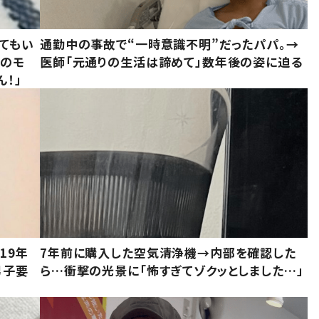
てもい
通勤中の事故で“一時意識不明”だったパパ。→
かのモ
医師「元通りの生活は諦めて」数年後の姿に迫る
ん！」
19年
7年前に購入した空気清浄機→内部を確認した
男子要
ら…衝撃の光景に「怖すぎてゾクッとしました…」