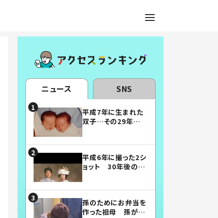
ニュース
SNS
平成7年に生まれた
双子…その29年後
の姿に「漫画みたい」
「素敵すぎる」
平成6年に撮った2シ
ョット 30年後の姿
に…「美男美女」「こ
んな夫婦になりた
い」
孫のためにお弁当を
作った祖母 孫が絶