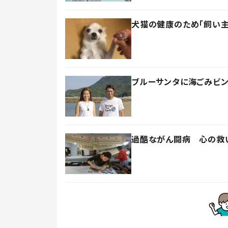
犬猫の健康のため「飼い
ブルーサンタに海ごみビン
過酷ながん闘病 心の救い