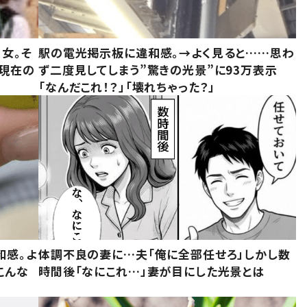
女。そ
駅の電光掲示板に違和感。→よく見ると……思わ
“現在の
ず二度見してしまう”驚きの光景”に93万表示
「なんだこれ！？」「壊れちゃった？」
和感。よ
体調不良の妻に…夫「俺に全部任せろ」しかし数
こんな
時間後「なにこれ…」妻が目にした光景とは