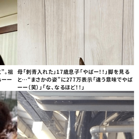
”。祖
母「刺青入れた」17歳息子「やばー！！」脚を見る
ぁーー
と…“まさかの姿”に277万表示「違う意味でやば
ーー（笑）」「な、なるほど！！」