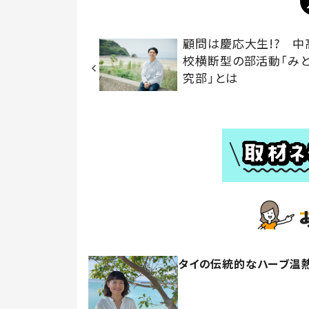
顧問は慶応大生!? 中
校横断型の部活動「み
究部」とは
タイの伝統的なハーブ温