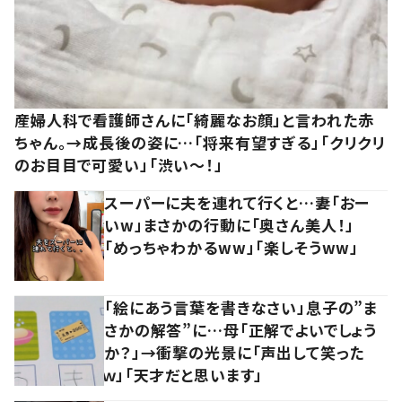
産婦人科で看護師さんに「綺麗なお顔」と言われた赤
ちゃん。→成長後の姿に…「将来有望すぎる」「クリクリ
のお目目で可愛い」「渋い～！」
スーパーに夫を連れて行くと…妻「おー
いw」まさかの行動に「奥さん美人！」
「めっちゃわかるww」「楽しそうww」
「絵にあう言葉を書きなさい」息子の”ま
さかの解答”に…母「正解でよいでしょう
か？」→衝撃の光景に「声出して笑った
ｗ」「天才だと思います」