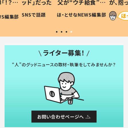
「！？」
ッド」だった 父が“ウチ給食”を
が、抱
に「可愛
作り続ける理由とは #令和の親
「涙が
SNSで話題
ほ・とせなNEWS編集部
WS編集部
#令和の子
い」
ライター募集！
“人”のグッドニュースの取材・執筆をしてみませんか？
お問い合わせページへ