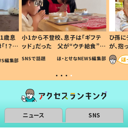
1歳息
小1から不登校、息子は「ギフテ
ひ孫に
「！？」
ッド」だった 父が“ウチ給食”を
が、抱
に「可愛
作り続ける理由とは #令和の親
「涙が
SNSで話題
ほ・とせなNEWS編集部
WS編集部
#令和の子
い」
ニュース
SNS