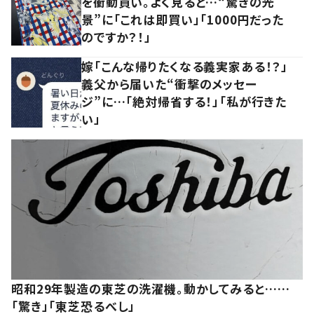
を衝動買い。よく見ると…“驚きの光
景”に「これは即買い」「1000円だった
のですか？！」
嫁「こんな帰りたくなる義実家ある！？」
義父から届いた“衝撃のメッセー
ジ”に…「絶対帰省する！」「私が行きた
い」
昭和29年製造の東芝の洗濯機。動かしてみると……
「驚き」「東芝恐るべし」