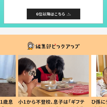
6位以降はこちら
1歳息
小1から不登校、息子は「ギフテ
ひ孫に