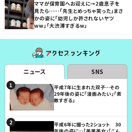
ママが保育園へお迎えに→2歳息子を
見たら……「先生とめっちゃ笑った」まさ
かの姿に「幼児しか許されないヤツ
ww」「大渋滞すぎるw」
ニュース
SNS
平成7年に生まれた双子…その
29年後の姿に「漫画みたい」「素
敵すぎる」
平成6年に撮った2ショット 30
年後の姿に…「美男美女」「こん