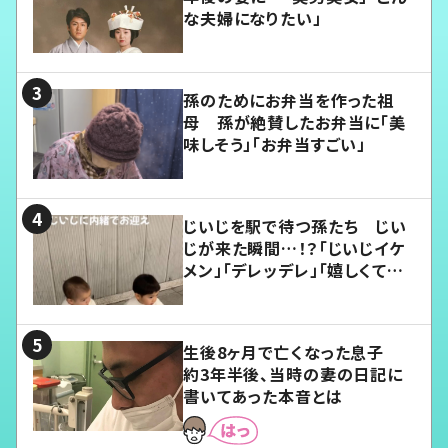
な夫婦になりたい」
孫のためにお弁当を作った祖
母 孫が絶賛したお弁当に「美
味しそう」「お弁当すごい」
じいじを駅で待つ孫たち じい
じが来た瞬間…！？「じいじイケ
メン」「デレッデレ」「嬉しくて可
愛くてたまらない」「幸せになれ
る」
生後8ヶ月で亡くなった息子
約3年半後、当時の妻の日記に
書いてあった本音とは