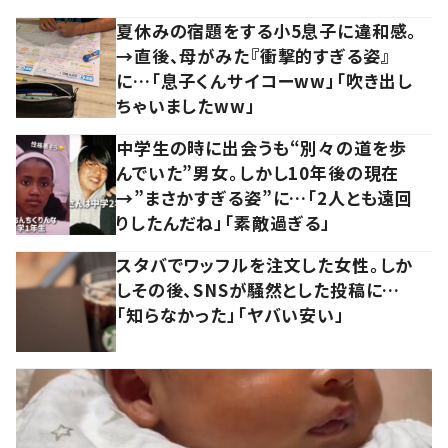
夏休みの宿題をする小5息子に違和感。
→直後、母がみた『衝撃的すぎる姿』
に…「息子くんサイコーww」「吹き出し
ちゃいましたww」
中学生の時に出会うも“別々の道を歩
んでいた”男女。しかし10年後の現在
→”まさかすぎる姿”に…「2人とも遠回
りしたんだね」「素敵過ぎる」
スタバでワッフルを注文した女性。しか
しその後、SNSが騒然とした投稿に…
「知らなかった」「ヤバい安い」