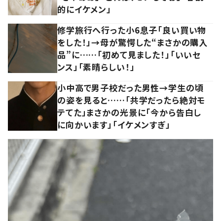
的にイケメン」
修学旅行へ行った小6息子「良い買い物
をした！」→母が驚愕した“まさかの購入
品”に……「初めて見ました！」「いいセ
ンス」「素晴らしい！」
小中高で男子校だった男性→学生の頃
の姿を見ると……「共学だったら絶対モ
テてた」まさかの光景に「今から告白し
に向かいます」「イケメンすぎ」