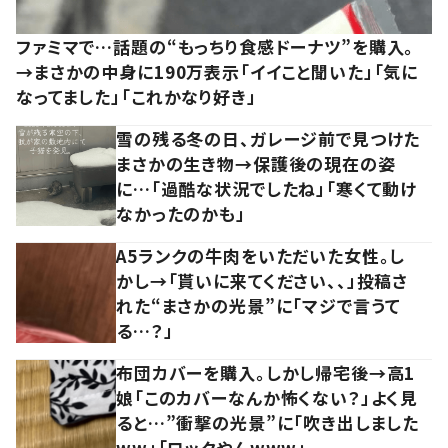
ファミマで…話題の“もっちり食感ドーナツ”を購入。
→まさかの中身に190万表示「イイこと聞いた」「気に
なってました」「これかなり好き」
雪の残る冬の日、ガレージ前で見つけた
まさかの生き物→保護後の現在の姿
に…「過酷な状況でしたね」「寒くて動け
なかったのかも」
A5ランクの牛肉をいただいた女性。し
かし→「貰いに来てください、、」投稿さ
れた“まさかの光景”に「マジで言うて
る…？」
布団カバーを購入。しかし帰宅後→高1
娘「このカバーなんか怖くない？」よく見
ると…”衝撃の光景”に「吹き出しました
ww」「ロックやんwww」