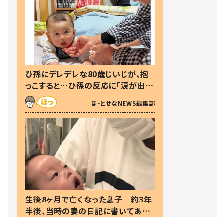
ひ孫にデレデレな80歳じいじが、抱
っこすると…ひ孫の反応に「涙が出ま
した」「可愛くて仕方ない」
ほ・とせなNEWS編集部
生後8ヶ月で亡くなった息子 約3年
半後、当時の妻の日記に書いてあっ