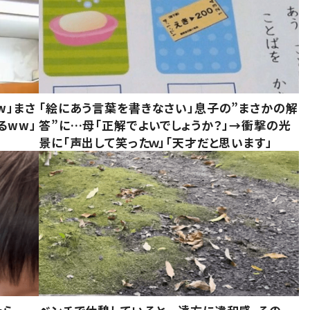
w」まさ
「絵にあう言葉を書きなさい」息子の”まさかの解
るww」
答”に…母「正解でよいでしょうか？」→衝撃の光
景に「声出して笑ったｗ」「天才だと思います」