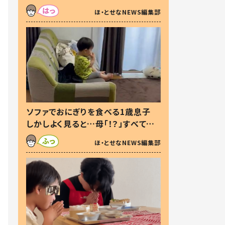
た本音とは
ほ・とせなNEWS編集部
ソファでおにぎりを食べる1歳息子
しかしよく見ると…母「！？」すべてを
察した母の投稿に「可愛いから許
ほ・とせなNEWS編集部
す！」「現行犯〜」