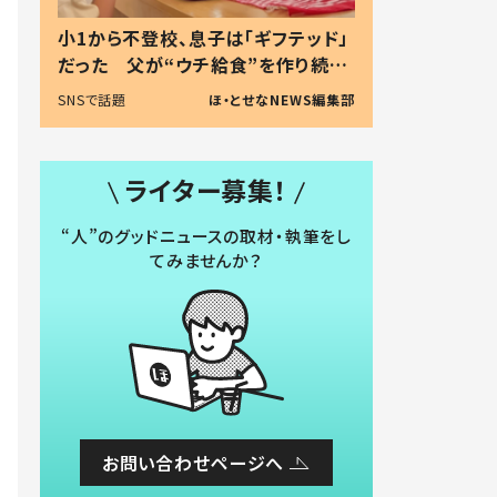
小1から不登校、息子は「ギフテッド」
だった 父が“ウチ給食”を作り続け
る理由とは #令和の親 #令和の子
SNSで話題
ほ・とせなNEWS編集部
ライター募集！
“人”のグッドニュースの取材・執筆をし
てみませんか？
お問い合わせページへ