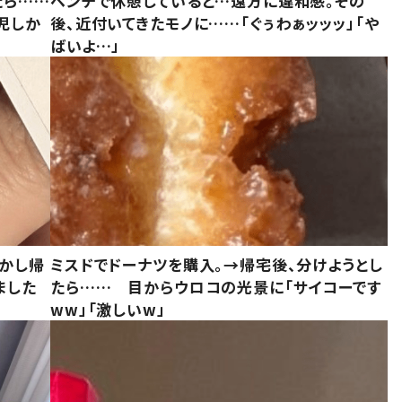
たら……
ベンチで休憩していると…遠方に違和感。その
児しか
後、近付いてきたモノに……「ぐぅわぁッッッ」「や
ばいよ…」
しかし帰
ミスドでドーナツを購入。→帰宅後、分けようとし
ました
たら…… 目からウロコの光景に「サイコーです
ww」「激しいw」