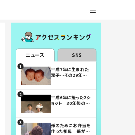
ニュース
SNS
平成7年に生まれた
双子…その29年後
の姿に「漫画みたい」
「素敵すぎる」
平成6年に撮った2シ
ョット 30年後の姿
に…「美男美女」「こ
んな夫婦になりた
い」
孫のためにお弁当を
作った祖母 孫が絶