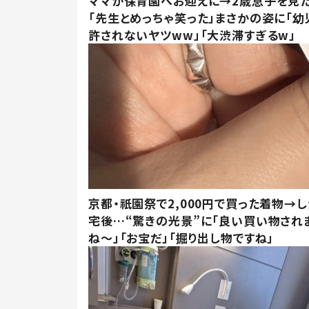
ママが保育園へお迎えに→2歳息子を見
「先生とめっちゃ笑った」まさかの姿に「幼
許されないヤツww」「大渋滞すぎるw」
京都・祇園祭で2,000円で買った着物→
宅後…“驚きの光景”に「良い買い物され
ね～」「お宝だ」「掘り出し物ですね」