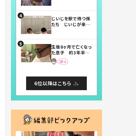
賛したお弁当に「美
味しそう」「お弁当す
ごい」
じいじを駅で待つ孫
たち じいじが来た
瞬間…！？「じいじイ
ケメン」「デレッデレ」
「嬉しくて可愛くてた
生後8ヶ月で亡くなっ
まらない」「幸せにな
た息子 約3年半
れる」
後、当時の妻の日記
に書いてあった本音
とは
6位以降はこちら