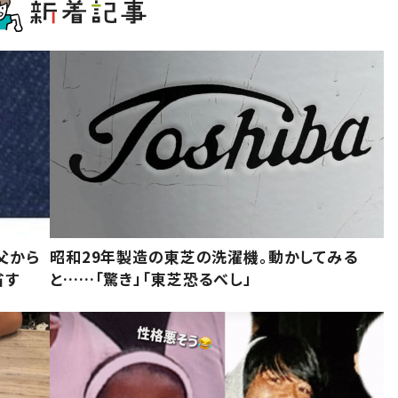
父から
昭和29年製造の東芝の洗濯機。動かしてみる
省す
と……「驚き」「東芝恐るべし」