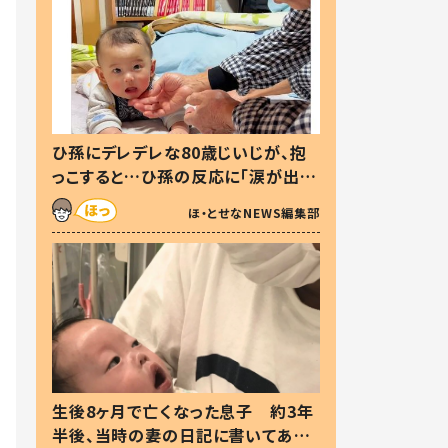
ひ孫にデレデレな80歳じいじが、抱
っこすると…ひ孫の反応に「涙が出ま
した」「可愛くて仕方ない」
ほ・とせなNEWS編集部
生後8ヶ月で亡くなった息子 約3年
半後、当時の妻の日記に書いてあっ