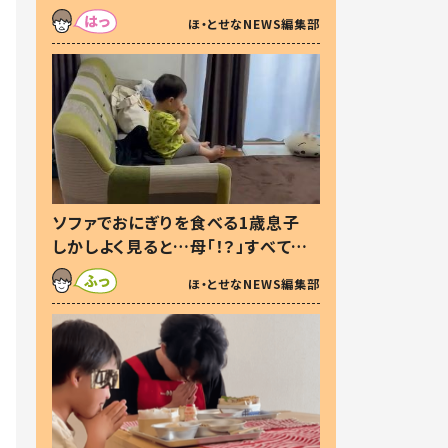
た本音とは
ほ・とせなNEWS編集部
ソファでおにぎりを食べる1歳息子
しかしよく見ると…母「！？」すべてを
察した母の投稿に「可愛いから許
ほ・とせなNEWS編集部
す！」「現行犯〜」