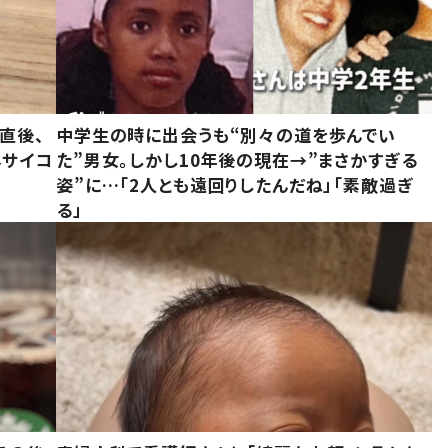
直後、
中学生の時に出会うも“別々の道を歩んでい
んサイコ
た”男女。しかし10年後の現在→”まさかすぎる
姿”に…「2人とも遠回りしたんだね」「素敵過ぎ
る」