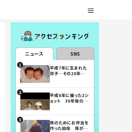
ニュース
SNS
平成7年に生まれた
双子…その29年後
の姿に「漫画みたい」
「素敵すぎる」
平成6年に撮った2シ
ョット 30年後の姿
に…「美男美女」「こ
んな夫婦になりた
い」
孫のためにお弁当を
作った祖母 孫が絶