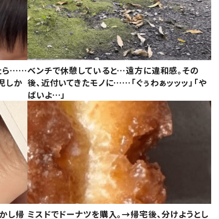
たら……
ベンチで休憩していると…遠方に違和感。その
児しか
後、近付いてきたモノに……「ぐぅわぁッッッ」「や
ばいよ…」
しかし帰
ミスドでドーナツを購入。→帰宅後、分けようとし