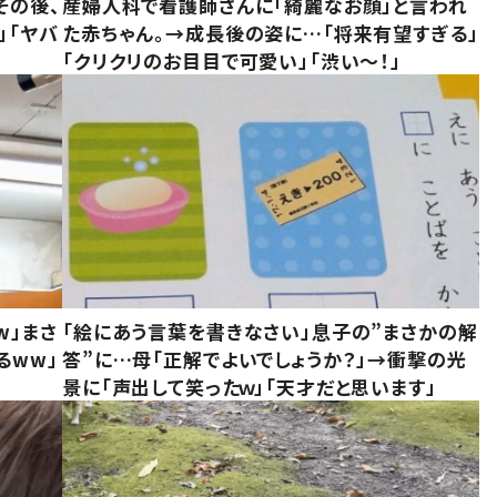
その後、
産婦人科で看護師さんに「綺麗なお顔」と言われ
」「ヤバ
た赤ちゃん。→成長後の姿に…「将来有望すぎる」
「クリクリのお目目で可愛い」「渋い～！」
w」まさ
「絵にあう言葉を書きなさい」息子の”まさかの解
るww」
答”に…母「正解でよいでしょうか？」→衝撃の光
景に「声出して笑ったｗ」「天才だと思います」