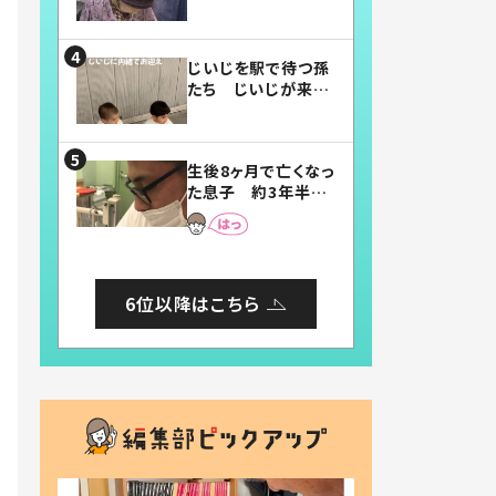
賛したお弁当に「美
味しそう」「お弁当す
ごい」
じいじを駅で待つ孫
たち じいじが来た
瞬間…！？「じいじイ
ケメン」「デレッデレ」
「嬉しくて可愛くてた
生後8ヶ月で亡くなっ
まらない」「幸せにな
た息子 約3年半
れる」
後、当時の妻の日記
に書いてあった本音
とは
6位以降はこちら