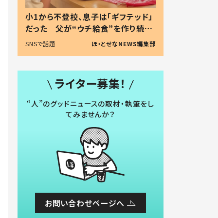
小1から不登校、息子は「ギフテッド」
だった 父が“ウチ給食”を作り続け
る理由とは #令和の親 #令和の子
SNSで話題
ほ・とせなNEWS編集部
ライター募集！
“人”のグッドニュースの取材・執筆をし
てみませんか？
お問い合わせページへ