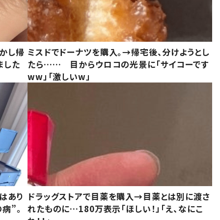
しかし帰
ミスドでドーナツを購入。→帰宅後、分けようとし
ました
たら…… 目からウロコの光景に「サイコーです
ww」「激しいw」
はあり
ドラッグストアで目薬を購入→目薬とは別に渡さ
病”。
れたものに…180万表示「ほしい！」「え、なにこ