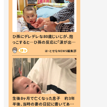
ひ孫にデレデレな80歳じいじが、抱
っこすると…ひ孫の反応に「涙が出ま
した」「可愛くて仕方ない」
ほ・とせなNEWS編集部
生後8ヶ月で亡くなった息子 約3年
半後、当時の妻の日記に書いてあっ