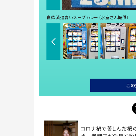
食欲減退青いスープカレー（氷室さん提供）
この
コロナ禍で苦しんだ桜
所 老舗店が危機を脱