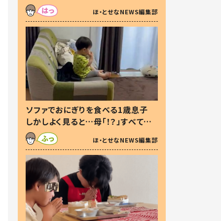
た本音とは
ほ・とせなNEWS編集部
ソファでおにぎりを食べる1歳息子
しかしよく見ると…母「！？」すべてを
察した母の投稿に「可愛いから許
ほ・とせなNEWS編集部
す！」「現行犯〜」