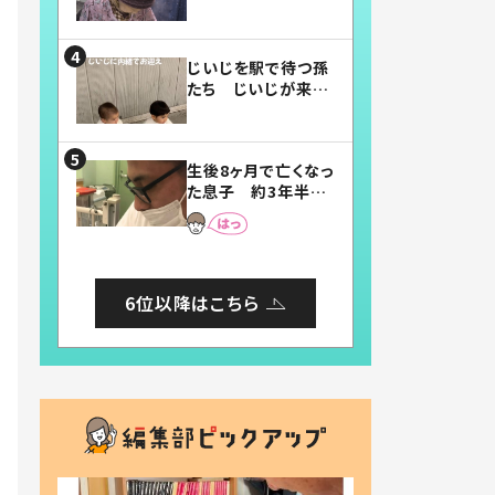
賛したお弁当に「美
味しそう」「お弁当す
ごい」
じいじを駅で待つ孫
たち じいじが来た
瞬間…！？「じいじイ
ケメン」「デレッデレ」
「嬉しくて可愛くてた
生後8ヶ月で亡くなっ
まらない」「幸せにな
た息子 約3年半
れる」
後、当時の妻の日記
に書いてあった本音
とは
6位以降はこちら