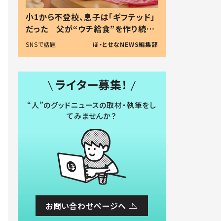
小1から不登校、息子は「ギフテッド」
だった 父が“ウチ給食”を作り続け
る理由とは #令和の親 #令和の子
SNSで話題
ほ・とせなNEWS編集部
ライター募集！
“人”のグッドニュースの取材・執筆をし
てみませんか？
お問い合わせページへ