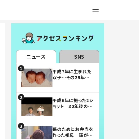
ニュース
SNS
平成7年に生まれた
双子…その29年後
の姿に「漫画みたい」
「素敵すぎる」
平成6年に撮った2シ
ョット 30年後の姿
に…「美男美女」「こ
んな夫婦になりた
い」
孫のためにお弁当を
作った祖母 孫が絶