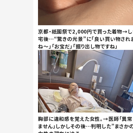
京都・祇園祭で2,000円で買った着物→
宅後…“驚きの光景”に「良い買い物され
ね～」「お宝だ」「掘り出し物ですね」
胸部に違和感を覚えた女性。→医師「異常
ません」しかしその後…判明した”まさかの