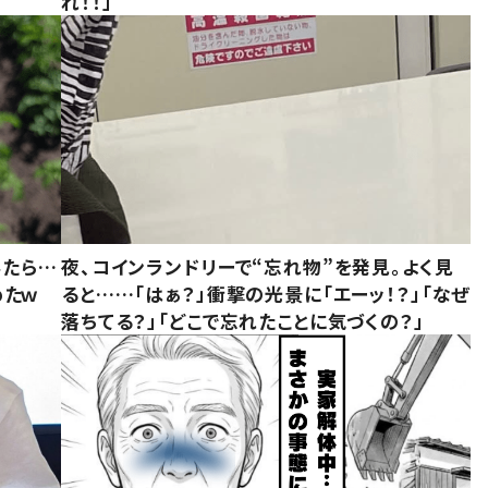
れ！！」
みたら…
夜、コインランドリーで“忘れ物”を発見。よく見
めたｗ
ると……「はぁ？」衝撃の光景に「エーッ！？」「なぜ
落ちてる？」「どこで忘れたことに気づくの？」