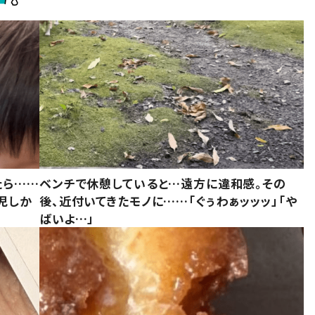
たら……
ベンチで休憩していると…遠方に違和感。その
児しか
後、近付いてきたモノに……「ぐぅわぁッッッ」「や
ばいよ…」