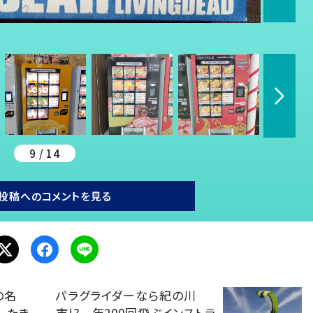
9 / 14
投稿へのコメントを見る
の名
パラグライダーなら紀の川
したき
市!? 年200回飛ぶインストラ