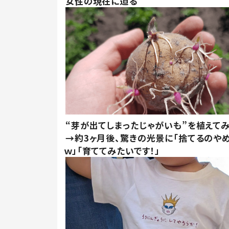
女性の現在に迫る
“芽が出てしまったじゃがいも”を植えて
→約3ヶ月後、驚きの光景に「捨てるのや
ｗ」「育ててみたいです！」