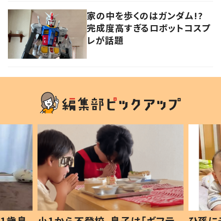
家の中を歩くのはガンダム!?
完成度高すぎるロボットコスプ
レが話題
1歳息
小1から不登校、息子は「ギフテ
ひ孫に