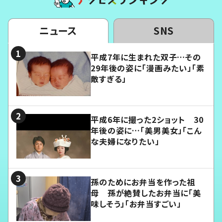
ニュース
SNS
平成7年に生まれた双子…その
29年後の姿に「漫画みたい」「素
敵すぎる」
平成6年に撮った2ショット 30
年後の姿に…「美男美女」「こん
な夫婦になりたい」
孫のためにお弁当を作った祖
母 孫が絶賛したお弁当に「美
味しそう」「お弁当すごい」