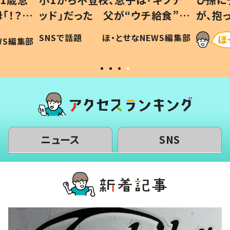
「！？」
ッド」だった 父が“ウチ給食”を
が、抱
に「可愛
作り続ける理由とは #令和の親
「涙が
SNSで話題
ほ・とせなNEWS編集部
WS編集部
#令和の子
い」
ニュース
SNS