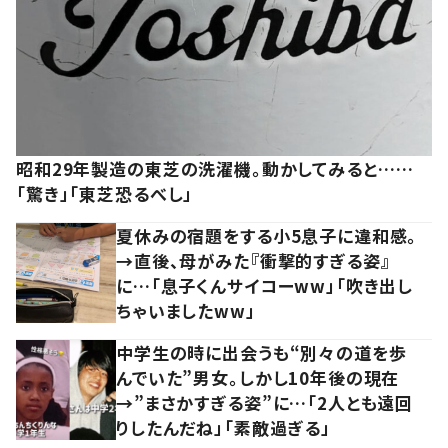
昭和29年製造の東芝の洗濯機。動かしてみると……
「驚き」「東芝恐るべし」
夏休みの宿題をする小5息子に違和感。
→直後、母がみた『衝撃的すぎる姿』
に…「息子くんサイコーww」「吹き出し
ちゃいましたww」
中学生の時に出会うも“別々の道を歩
んでいた”男女。しかし10年後の現在
→”まさかすぎる姿”に…「2人とも遠回
りしたんだね」「素敵過ぎる」