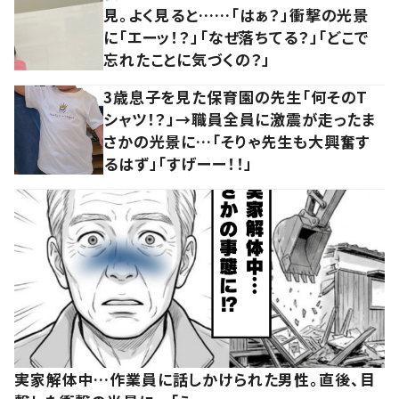
見。よく見ると……「はぁ？」衝撃の光景
に「エーッ！？」「なぜ落ちてる？」「どこで
忘れたことに気づくの？」
3歳息子を見た保育園の先生「何そのT
シャツ！？」→職員全員に激震が走ったま
さかの光景に…「そりゃ先生も大興奮す
るはず」「すげーー！！」
実家解体中…作業員に話しかけられた男性。直後、目