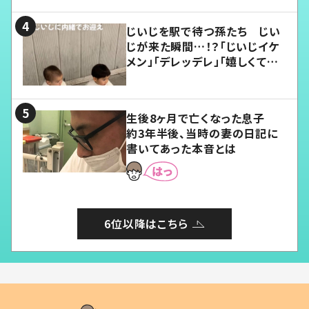
じいじを駅で待つ孫たち じい
じが来た瞬間…！？「じいじイケ
メン」「デレッデレ」「嬉しくて可
愛くてたまらない」「幸せになれ
る」
生後8ヶ月で亡くなった息子
約3年半後、当時の妻の日記に
書いてあった本音とは
6位以降はこちら