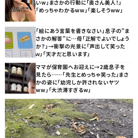
いw」まさかの行動に「奥さん美人！」
「めっちゃわかるww」「楽しそうww」
「絵にあう言葉を書きなさい」息子の”ま
さかの解答”に…母「正解でよいでしょう
か？」→衝撃の光景に「声出して笑った
ｗ」「天才だと思います」
ママが保育園へお迎えに→2歳息子を
見たら……「先生とめっちゃ笑った」まさ
かの姿に「幼児しか許されないヤツ
ww」「大渋滞すぎるw」