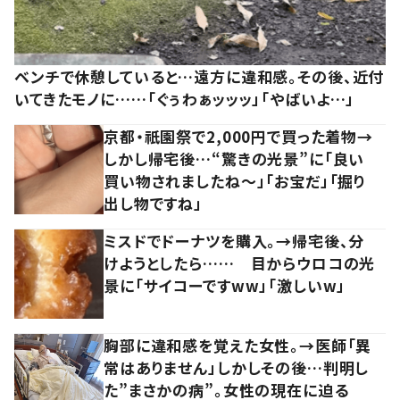
ベンチで休憩していると…遠方に違和感。その後、近付
いてきたモノに……「ぐぅわぁッッッ」「やばいよ…」
京都・祇園祭で2,000円で買った着物→
しかし帰宅後…“驚きの光景”に「良い
買い物されましたね～」「お宝だ」「掘り
出し物ですね」
ミスドでドーナツを購入。→帰宅後、分
けようとしたら…… 目からウロコの光
景に「サイコーですww」「激しいw」
胸部に違和感を覚えた女性。→医師「異
常はありません」しかしその後…判明し
た”まさかの病”。女性の現在に迫る