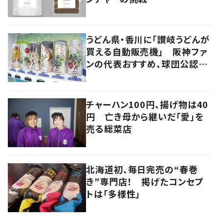
うどん県・香川に「讃岐うどんが
買える自動販売機」 阪神ファ
ンの代表おすすめ、球団公認カ
レーうどんも
チャーハン100円、揚げ物は40
円 亡き母から継いだ「愛」を
売る総菜店
北海道初、毎日完売の“春巻
き”専門店！ 掲げたコンセプ
トは「多様性」