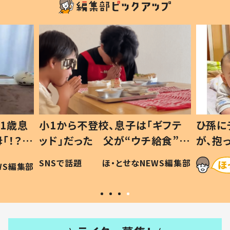
1歳息
小1から不登校、息子は「ギフテ
ひ孫に
「！？」
ッド」だった 父が“ウチ給食”を
が、抱
に「可愛
作り続ける理由とは #令和の親
「涙が
SNSで話題
ほ・とせなNEWS編集部
WS編集部
#令和の子
い」