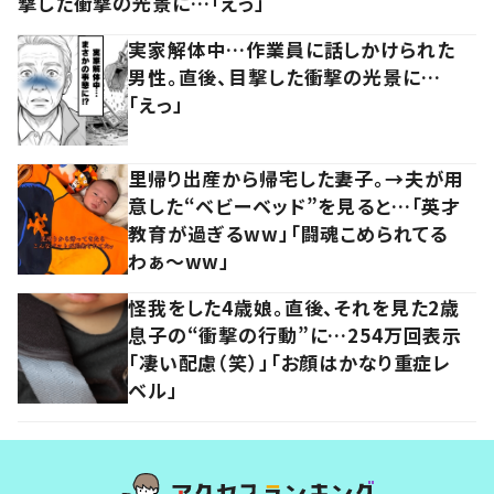
撃した衝撃の光景に…「えっ」
実家解体中…作業員に話しかけられた
男性。直後、目撃した衝撃の光景に…
「えっ」
里帰り出産から帰宅した妻子。→夫が用
意した“ベビーベッド”を見ると…「英才
教育が過ぎるww」「闘魂こめられてる
わぁ～ww」
怪我をした4歳娘。直後、それを見た2歳
息子の“衝撃の行動”に…254万回表示
「凄い配慮（笑）」「お顔はかなり重症レ
ベル」