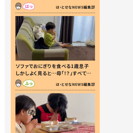
た本音とは
ほ・とせなNEWS編集部
ソファでおにぎりを食べる1歳息子
しかしよく見ると…母「！？」すべてを
察した母の投稿に「可愛いから許
ほ・とせなNEWS編集部
す！」「現行犯〜」