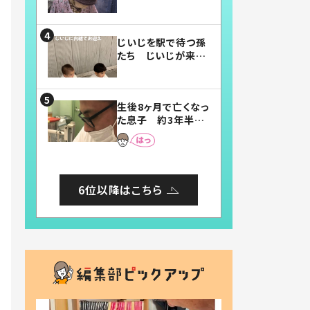
賛したお弁当に「美
味しそう」「お弁当す
ごい」
じいじを駅で待つ孫
たち じいじが来た
瞬間…！？「じいじイ
ケメン」「デレッデレ」
「嬉しくて可愛くてた
生後8ヶ月で亡くなっ
まらない」「幸せにな
た息子 約3年半
れる」
後、当時の妻の日記
に書いてあった本音
とは
6位以降はこちら