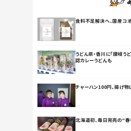
食料不足解決へ、国産コ
うどん県・香川に「讃岐う
認カレーうどんも
チャーハン100円、揚げ
北海道初、毎日完売の“春