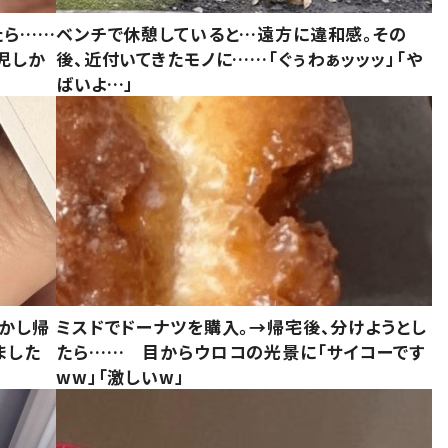
たら……
ベンチで休憩していると…遠方に違和感。その
児しか
後、近付いてきたモノに……「ぐぅわぁッッッ」「や
ばいよ…」
しかし帰
ミスドでドーナツを購入。→帰宅後、分けようとし
ました
たら…… 目からウロコの光景に「サイコーです
ww」「激しいw」