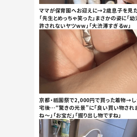
ママが保育園へお迎えに→2歳息子を見
「先生とめっちゃ笑った」まさかの姿に「幼
許されないヤツww」「大渋滞すぎるw」
京都・祇園祭で2,000円で買った着物→
宅後…“驚きの光景”に「良い買い物され
ね～」「お宝だ」「掘り出し物ですね」