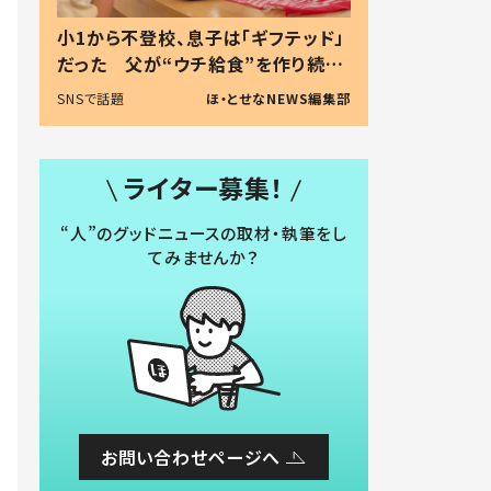
小1から不登校、息子は「ギフテッド」
だった 父が“ウチ給食”を作り続け
る理由とは #令和の親 #令和の子
SNSで話題
ほ・とせなNEWS編集部
ライター募集！
“人”のグッドニュースの取材・執筆をし
てみませんか？
お問い合わせページへ