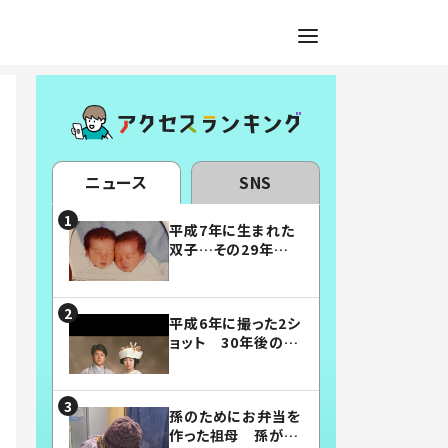
ニュース
SNS
平成7年に生まれた
双子…その29年後
の姿に「漫画みたい」
「素敵すぎる」
平成6年に撮った2シ
ョット 30年後の姿
に…「美男美女」「こ
んな夫婦になりた
い」
孫のためにお弁当を
作った祖母 孫が絶