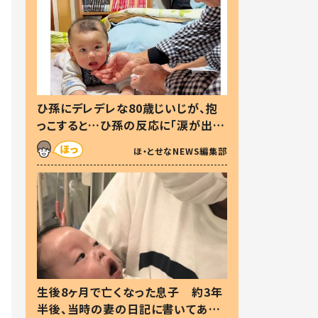
ひ孫にデレデレな80歳じいじが、抱
っこすると…ひ孫の反応に「涙が出ま
した」「可愛くて仕方ない」
ほ・とせなNEWS編集部
生後8ヶ月で亡くなった息子 約3年
半後、当時の妻の日記に書いてあっ