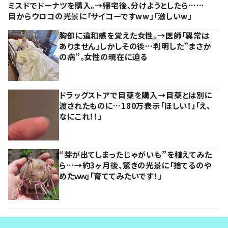
ミスドでドーナツを購入。→帰宅後、分けようとしたら……
目からウロコの光景に「サイコーですww」「激しいw」
胸部に違和感を覚えた女性。→医師「異常は
ありません」しかしその後…判明した”まさか
の病”。女性の現在に迫る
ドラッグストアで目薬を購入→目薬とは別に
渡されたものに…180万表示「ほしい！」「え、
なにこれ！！」
“芽が出てしまったじゃがいも”を植えてみた
ら…→約3ヶ月後、驚きの光景に「捨てるのや
めたｗｗ」「育ててみたいです！」