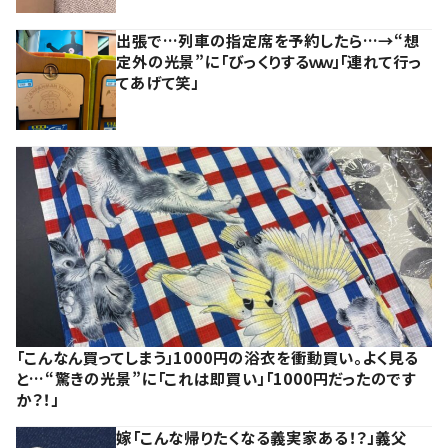
出張で…列車の指定席を予約したら…→“想
定外の光景”に「びっくりするｗｗ」「連れて行っ
てあげて笑」
「こんなん買ってしまう」1000円の浴衣を衝動買い。よく見る
と…“驚きの光景”に「これは即買い」「1000円だったのです
か？！」
嫁「こんな帰りたくなる義実家ある！？」義父