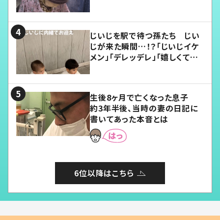
じいじを駅で待つ孫たち じい
じが来た瞬間…！？「じいじイケ
メン」「デレッデレ」「嬉しくて可
愛くてたまらない」「幸せになれ
る」
生後8ヶ月で亡くなった息子
約3年半後、当時の妻の日記に
書いてあった本音とは
6位以降はこちら