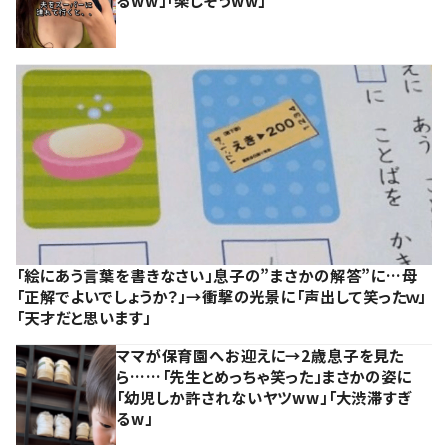
るww」「楽しそうww」
「絵にあう言葉を書きなさい」息子の”まさかの解答”に…母
「正解でよいでしょうか？」→衝撃の光景に「声出して笑ったｗ」
「天才だと思います」
ママが保育園へお迎えに→2歳息子を見た
ら……「先生とめっちゃ笑った」まさかの姿に
「幼児しか許されないヤツww」「大渋滞すぎ
るw」