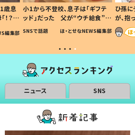
1歳息
小1から不登校、息子は「ギフテ
ひ孫に
「！？」
ッド」だった 父が“ウチ給食”を
が、抱
に「可愛
作り続ける理由とは #令和の親
「涙が
SNSで話題
ほ・とせなNEWS編集部
WS編集部
#令和の子
い」
ニュース
SNS