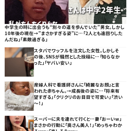
中学生の時に出会うも“別々の道を歩んでいた”男女。しかし
10年後の現在→”まさかすぎる姿”に…「2人とも遠回りした
んだね」「素敵過ぎる」
スタバでワッフルを注文した女性。しかしそ
の後、SNSが騒然とした投稿に…「知らなか
った」「ヤバい安い」
産婦人科で看護師さんに「綺麗なお顔」と言
われた赤ちゃん。→成長後の姿に…「将来有
望すぎる」「クリクリのお目目で可愛い」「渋い
～！」
スーパーに夫を連れて行くと…妻「おーいw」
まさかの行動に「奥さん美人！」「めっちゃわか