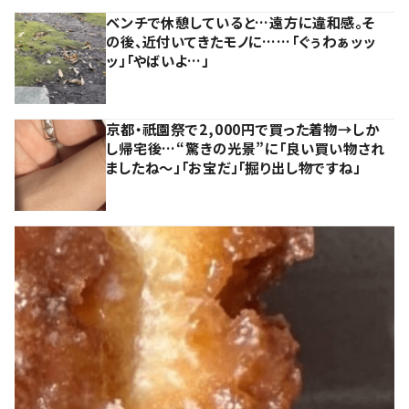
ベンチで休憩していると…遠方に違和感。そ
の後、近付いてきたモノに……「ぐぅわぁッッ
ッ」「やばいよ…」
京都・祇園祭で2,000円で買った着物→しか
し帰宅後…“驚きの光景”に「良い買い物され
ましたね～」「お宝だ」「掘り出し物ですね」