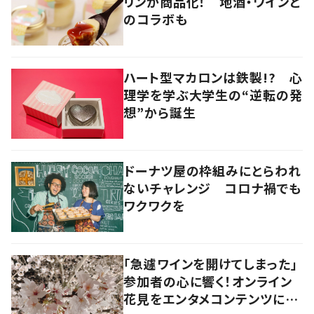
リンが商品化！ 地酒・ワインと
のコラボも
ハート型マカロンは鉄製!? 心
理学を学ぶ大学生の“逆転の発
想”から誕生
ドーナツ屋の枠組みにとらわれ
ないチャレンジ コロナ禍でも
ワクワクを
「急遽ワインを開けてしまった」
参加者の心に響く！オンライン
花見をエンタメコンテンツに仕