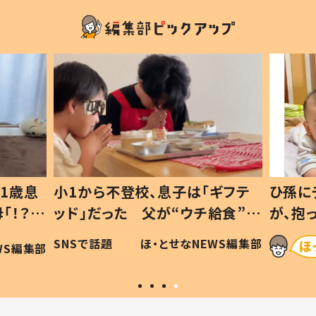
1歳息
小1から不登校、息子は「ギフテ
ひ孫に
「！？」
ッド」だった 父が“ウチ給食”を
が、抱
に「可愛
作り続ける理由とは #令和の親
「涙が
SNSで話題
ほ・とせなNEWS編集部
WS編集部
#令和の子
い」