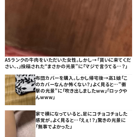
A5ランクの牛肉をいただいた女性。しかし→「貰いに来てくだ
さい、、」投稿された“まさかの光景”に「マジで言うてる…？」
布団カバーを購入。しかし帰宅後→高1娘「こ
のカバーなんか怖くない？」よく見ると…”衝
撃の光景”に「吹き出しましたww」「ロックや
んwww」
家で横になっていると、足にコチョコチョした
感覚が。よく見ると…「えぇ！？」驚きの光景に
「無事でよかった」