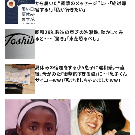
から届いた“衝撃のメッセージ”に…「絶対帰
省する！」「私が行きたい」
昭和29年製造の東芝の洗濯機。動かしてみ
ると……「驚き」「東芝恐るべし」
夏休みの宿題をする小5息子に違和感。→直
後、母がみた『衝撃的すぎる姿』に…「息子くん
サイコーww」「吹き出しちゃいましたww」