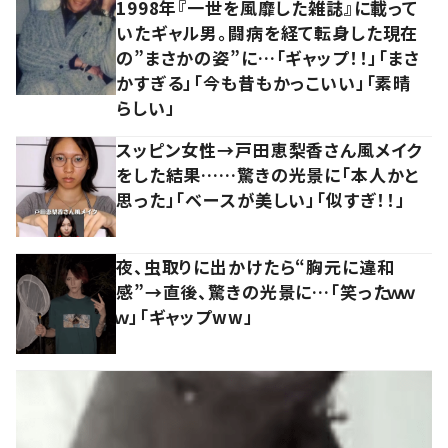
1998年『一世を風靡した雑誌』に載って
いたギャル男。闘病を経て転身した現在
の”まさかの姿”に…「ギャップ！！」「まさ
かすぎる」「今も昔もかっこいい」「素晴
らしい」
スッピン女性→戸田恵梨香さん風メイク
をした結果……驚きの光景に「本人かと
思った」「ベースが美しい」「似すぎ！！」
夜、虫取りに出かけたら“胸元に違和
感”→直後、驚きの光景に…「笑ったｗｗ
ｗ」「ギャップww」