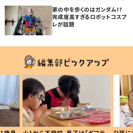
家の中を歩くのはガンダム!?
完成度高すぎるロボットコスプ
レが話題
1歳息
小1から不登校、息子は「ギフテ
ひ孫に