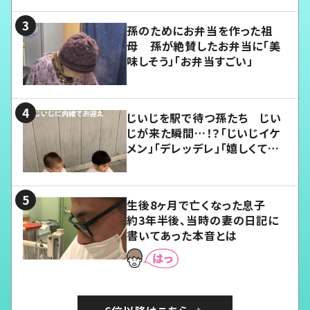
孫のためにお弁当を作った祖
母 孫が絶賛したお弁当に「美
味しそう」「お弁当すごい」
じいじを駅で待つ孫たち じい
じが来た瞬間…！？「じいじイケ
メン」「デレッデレ」「嬉しくて可
愛くてたまらない」「幸せになれ
る」
生後8ヶ月で亡くなった息子
約3年半後、当時の妻の日記に
書いてあった本音とは