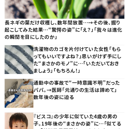
長ネギの葉だけ収穫し、数年間放置…→その後、掘り
起こしてみた結果…“驚愕の姿”に「え？」「我々は進化
の瞬間を目にしたのか」
洗濯物のカゴを片付けていた女性「もら
ってもいいですよね？」思いがけず手にし
た“まさかのモノ”に…「いただいておき
ましょう」「もちろん！」
通勤中の事故で“一時意識不明”だった
パパ。→医師「元通りの生活は諦めて」
数年後の姿に迫る
『ビスコ』の少年に似ていた4歳の男の
子。19年後の“まさかの姿”に…「似てる