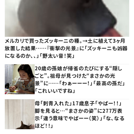
メルカリで買ったズッキーニの種。→土に植えて3ヶ月
放置した結果……『衝撃の光景』に「ズッキーニも凶器
になるのか、、」「野太い音！笑」
20歳の孫娘が帰省のたびにする“隠し
ごと”。祖母が見つけた“まさかの光
景”に……「わぁーーー！」「最高の孫だ」
「これいいですね」
母「刺青入れた」17歳息子「やばー！！」
脚を見ると…“まさかの姿”に277万表
示「違う意味でやばーー（笑）」「な、なる
ほど！！」