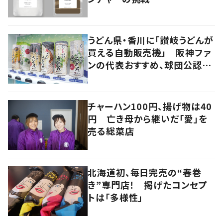
うどん県・香川に「讃岐うどんが
買える自動販売機」 阪神ファ
ンの代表おすすめ、球団公認カ
レーうどんも
チャーハン100円、揚げ物は40
円 亡き母から継いだ「愛」を
売る総菜店
北海道初、毎日完売の“春巻
き”専門店！ 掲げたコンセプ
トは「多様性」