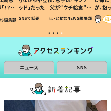
「！？」
ッド」だった 父が“ウチ給食”を
が、抱
に「可愛
作り続ける理由とは #令和の親
「涙が
SNSで話題
ほ・とせなNEWS編集部
WS編集部
#令和の子
い」
ニュース
SNS