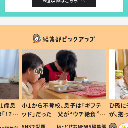
6位以降はこちら
1歳息
小1から不登校、息子は「ギフテ
ひ孫に
「！？」
ッド」だった 父が“ウチ給食”を
が、抱
に「可愛
作り続ける理由とは #令和の親
「涙が
SNSで話題
ほ・とせなNEWS編集部