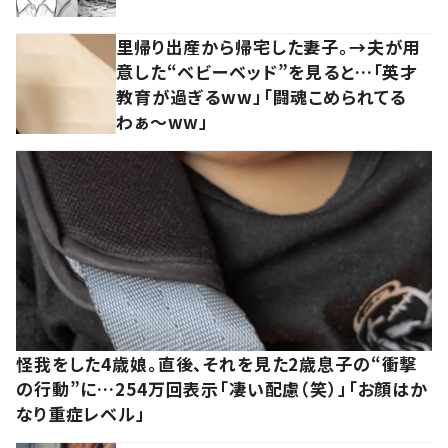
里帰り出産から帰宅した妻子。→夫が用
意した“ベビーベッド”を見ると…「英才
教育が過ぎるww」「闘魂こめられてる
わぁ～ww」
怪我をした4歳娘。直後、それを見た2歳息子の“衝撃
の行動”に…254万回表示「凄い配慮（笑）」「お顔はか
なり重症レベル」