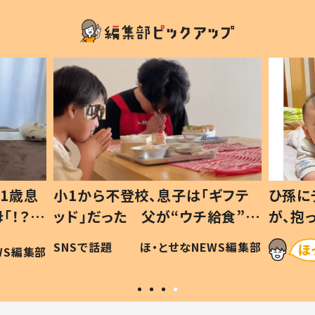
1歳息
小1から不登校、息子は「ギフテ
ひ孫に
「！？」
ッド」だった 父が“ウチ給食”を
が、抱
に「可愛
作り続ける理由とは #令和の親
「涙が
SNSで話題
ほ・とせなNEWS編集部
WS編集部
#令和の子
い」