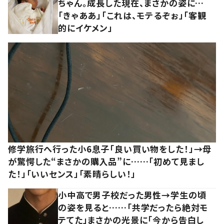
ちゃん。成長した現在、まさかの姿に…
「きゃああ」「これは、モテるぞぉ」「客観
的にイケメン」
修学旅行へ行った小6息子「良い買い物をした！」→母
が驚愕した“まさかの購入品”に……「初めて見まし
た！」「いいセンス」「素晴らしい！」
小中高で男子校だった男性→学生の頃
の姿を見ると……「共学だったら絶対モ
テてた」まさかの光景に「今から告白し