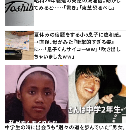
昭和29年製造の東芝の洗濯機。動かし
てみると……「驚き」「東芝恐るべし」
夏休みの宿題をする小5息子に違和感。
→直後、母がみた『衝撃的すぎる姿』
に…「息子くんサイコーww」「吹き出し
ちゃいましたww」
中学生の時に出会うも“別々の道を歩んでいた”男女。