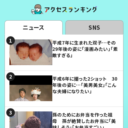
ニュース
SNS
平成7年に生まれた双子…その
29年後の姿に「漫画みたい」「素
敵すぎる」
平成6年に撮った2ショット 30
年後の姿に…「美男美女」「こん
な夫婦になりたい」
孫のためにお弁当を作った祖
母 孫が絶賛したお弁当に「美
味しそう」「お弁当すごい」