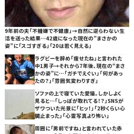
9年前の夫「不機嫌で不健康」→自然に逆らわない生
活を送った結果…42歳になった現在の”まさかの
姿”に「スゴすぎる」「20は若く見える」
ラグビーを辞め「痩せたね」と言われた
中1男子→それから7年後、現在の“まさ
かの姿”に…「ガチでえぐい」「何があっ
たの？」「雰囲気変わりすぎ」
ソファの上で寝ていた愛猫。しかしよく
見ると…「しっぽが取れてる！？」SNSが
ザワついた光景に「ヒッ！」「2秒くらい心
臓止まった」「心霊写真より怖い」
周囲に「男前ですね」と言われていた赤