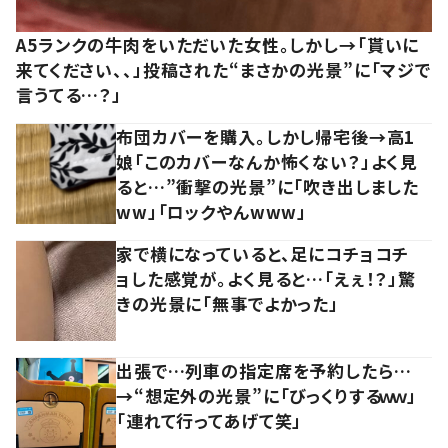
A5ランクの牛肉をいただいた女性。しかし→「貰いに
来てください、、」投稿された“まさかの光景”に「マジで
言うてる…？」
布団カバーを購入。しかし帰宅後→高1
娘「このカバーなんか怖くない？」よく見
ると…”衝撃の光景”に「吹き出しました
ww」「ロックやんwww」
家で横になっていると、足にコチョコチ
ョした感覚が。よく見ると…「えぇ！？」驚
きの光景に「無事でよかった」
出張で…列車の指定席を予約したら…
→“想定外の光景”に「びっくりするｗｗ」
「連れて行ってあげて笑」