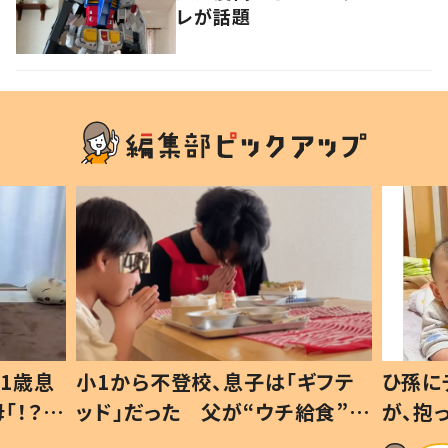
レが話題
1歳息
小1から不登校、息子は「ギフテ
ひ孫に
「！？」
ッド」だった 父が“ウチ給食”を
が、抱
に「可愛
作り続ける理由とは #令和の親
「涙が