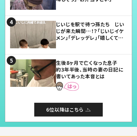
じいじを駅で待つ孫たち じい
じが来た瞬間…！？「じいじイケ
メン」「デレッデレ」「嬉しくて可
愛くてたまらない」「幸せになれ
る」
生後8ヶ月で亡くなった息子
約3年半後、当時の妻の日記に
書いてあった本音とは
6位以降はこちら