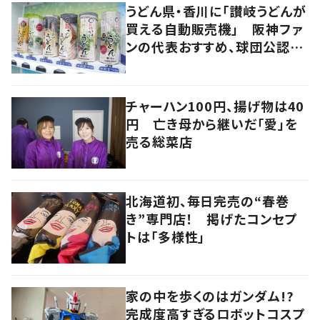
うどん県・香川に「讃岐うどんが
買える自動販売機」 阪神ファ
ンの代表おすすめ、球団公認カ
レーうどんも
チャーハン100円、揚げ物は40
円 亡き母から継いだ「愛」を
売る総菜店
北海道初、毎日完売の“春巻
き”専門店！ 掲げたコンセプ
トは「多様性」
家の中を歩くのはガンダム!?
完成度高すぎるロボットコスプ