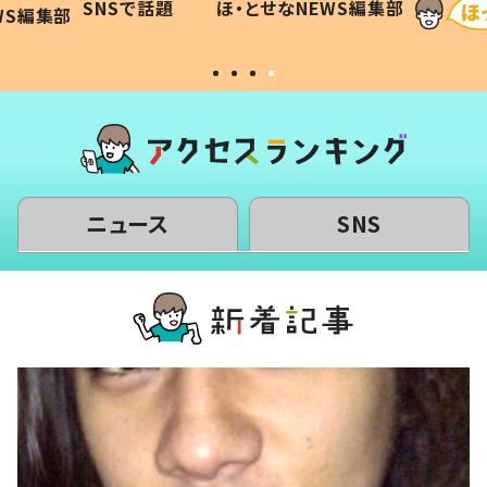
SNSで話題
ほ・とせなNEWS編集部
WS編集部
#令和の子
い」
ニュース
SNS