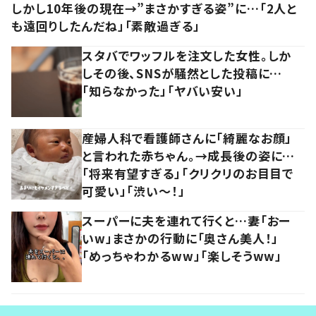
しかし10年後の現在→”まさかすぎる姿”に…「2人と
も遠回りしたんだね」「素敵過ぎる」
スタバでワッフルを注文した女性。しか
しその後、SNSが騒然とした投稿に…
「知らなかった」「ヤバい安い」
産婦人科で看護師さんに「綺麗なお顔」
と言われた赤ちゃん。→成長後の姿に…
「将来有望すぎる」「クリクリのお目目で
可愛い」「渋い～！」
スーパーに夫を連れて行くと…妻「おー
いw」まさかの行動に「奥さん美人！」
「めっちゃわかるww」「楽しそうww」