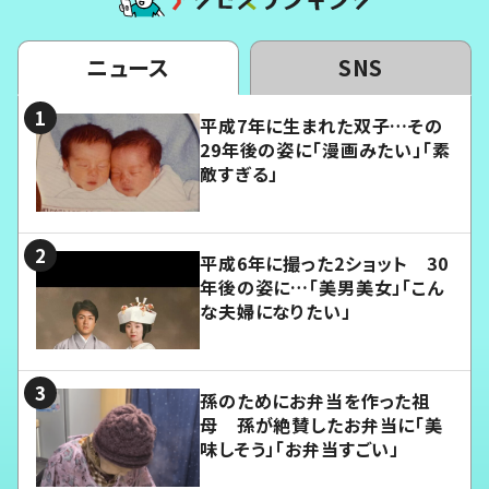
ニュース
SNS
平成7年に生まれた双子…その
29年後の姿に「漫画みたい」「素
敵すぎる」
平成6年に撮った2ショット 30
年後の姿に…「美男美女」「こん
な夫婦になりたい」
孫のためにお弁当を作った祖
母 孫が絶賛したお弁当に「美
味しそう」「お弁当すごい」