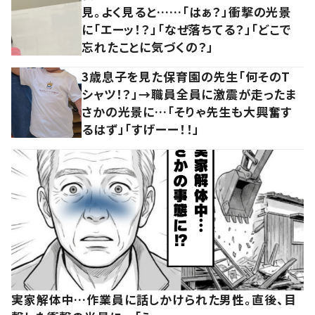
見。よく見ると……「はぁ？」衝撃の光景
に「エーッ！？」「なぜ落ちてる？」「どこで
忘れたことに気づくの？」
3歳息子を見た保育園の先生「何そのT
シャツ！？」→職員全員に激震が走ったま
さかの光景に…「そりゃ先生も大興奮す
るはず」「すげーー！！」
実家解体中…作業員に話しかけられた男性。直後、目