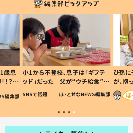
1歳息
小1から不登校、息子は「ギフテ
ひ孫に
「！？」
ッド」だった 父が“ウチ給食”を
が、抱
に「可愛
作り続ける理由とは #令和の親
「涙が
SNSで話題
ほ・とせなNEWS編集部
WS編集部
#令和の子
い」