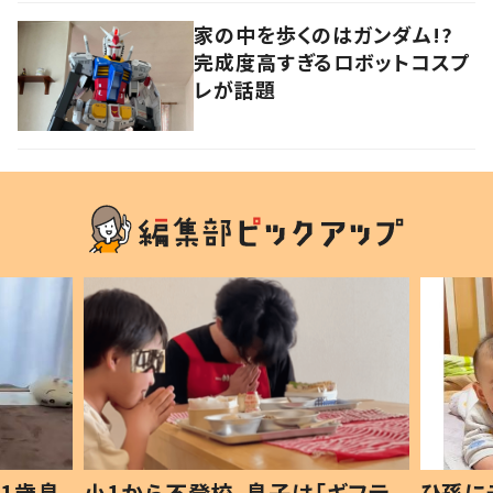
家の中を歩くのはガンダム!?
完成度高すぎるロボットコスプ
レが話題
1歳息
小1から不登校、息子は「ギフテ
ひ孫に