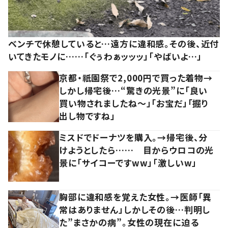
ベンチで休憩していると…遠方に違和感。その後、近付
いてきたモノに……「ぐぅわぁッッッ」「やばいよ…」
京都・祇園祭で2,000円で買った着物→
しかし帰宅後…“驚きの光景”に「良い
買い物されましたね～」「お宝だ」「掘り
出し物ですね」
ミスドでドーナツを購入。→帰宅後、分
けようとしたら…… 目からウロコの光
景に「サイコーですww」「激しいw」
胸部に違和感を覚えた女性。→医師「異
常はありません」しかしその後…判明し
た”まさかの病”。女性の現在に迫る