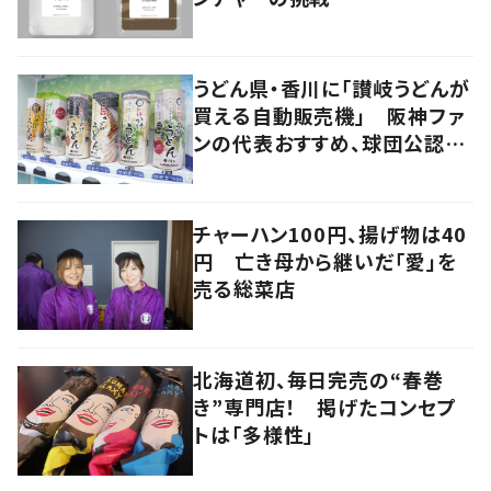
うどん県・香川に「讃岐うどんが
買える自動販売機」 阪神ファ
ンの代表おすすめ、球団公認カ
レーうどんも
チャーハン100円、揚げ物は40
円 亡き母から継いだ「愛」を
売る総菜店
北海道初、毎日完売の“春巻
き”専門店！ 掲げたコンセプ
トは「多様性」