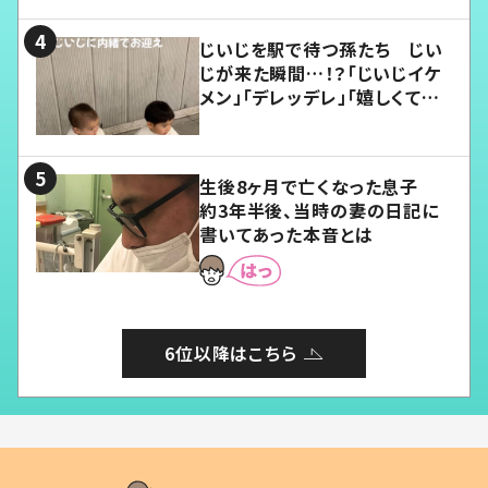
じいじを駅で待つ孫たち じい
じが来た瞬間…！？「じいじイケ
メン」「デレッデレ」「嬉しくて可
愛くてたまらない」「幸せになれ
る」
生後8ヶ月で亡くなった息子
約3年半後、当時の妻の日記に
書いてあった本音とは
6位以降はこちら