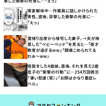
撃した衝撃の光景に…「えっ」
実家解体中…作業員に話しかけられた
男性。直後、目撃した衝撃の光景に…
「えっ」
里帰り出産から帰宅した妻子。→夫が用
意した“ベビーベッド”を見ると…「英才
教育が過ぎるww」「闘魂こめられてる
わぁ～ww」
怪我をした4歳娘。直後、それを見た2歳
息子の“衝撃の行動”に…254万回表示
「凄い配慮（笑）」「お顔はかなり重症レ
ベル」