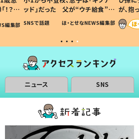
「！？」
ッド」だった 父が“ウチ給食”を
が、抱
に「可愛
作り続ける理由とは #令和の親
「涙が
SNSで話題
ほ・とせなNEWS編集部
WS編集部
#令和の子
い」
ニュース
SNS