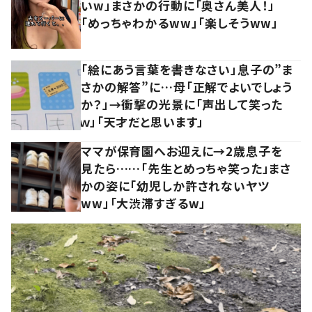
いw」まさかの行動に「奥さん美人！」
「めっちゃわかるww」「楽しそうww」
「絵にあう言葉を書きなさい」息子の”ま
さかの解答”に…母「正解でよいでしょう
か？」→衝撃の光景に「声出して笑った
ｗ」「天才だと思います」
ママが保育園へお迎えに→2歳息子を
見たら……「先生とめっちゃ笑った」まさ
かの姿に「幼児しか許されないヤツ
ww」「大渋滞すぎるw」