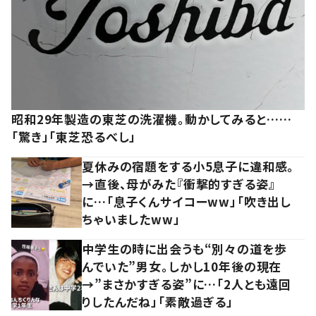
昭和29年製造の東芝の洗濯機。動かしてみると……
「驚き」「東芝恐るべし」
夏休みの宿題をする小5息子に違和感。
→直後、母がみた『衝撃的すぎる姿』
に…「息子くんサイコーww」「吹き出し
ちゃいましたww」
中学生の時に出会うも“別々の道を歩
んでいた”男女。しかし10年後の現在
→”まさかすぎる姿”に…「2人とも遠回
りしたんだね」「素敵過ぎる」