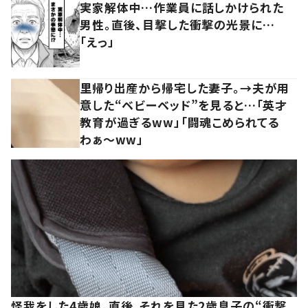
実家解体中…作業員に話しかけられた
男性。直後、目撃した衝撃の光景に…
「えっ」
里帰り出産から帰宅した妻子。→夫が用
意した“ベビーベッド”を見ると…「英才
教育が過ぎるww」「闘魂こめられてる
わぁ～ww」
怪我をした4歳娘。直後、それを見た2歳息子の“衝撃