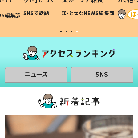
に「可愛
作り続ける理由とは #令和の親
「涙が
SNSで話題
ほ・とせなNEWS編集部
WS編集部
#令和の子
い」
ニュース
SNS