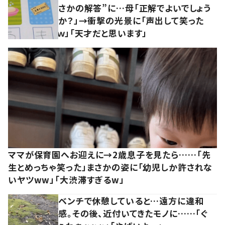
さかの解答”に…母「正解でよいでしょう
か？」→衝撃の光景に「声出して笑った
ｗ」「天才だと思います」
ママが保育園へお迎えに→2歳息子を見たら……「先
生とめっちゃ笑った」まさかの姿に「幼児しか許されな
いヤツww」「大渋滞すぎるw」
ベンチで休憩していると…遠方に違和
感。その後、近付いてきたモノに……「ぐ