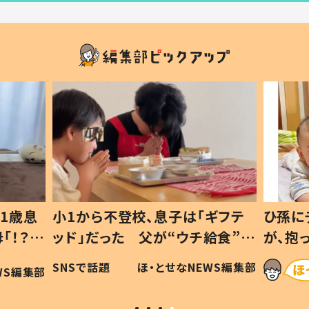
1歳息
小1から不登校、息子は「ギフテ
ひ孫に
「！？」
ッド」だった 父が“ウチ給食”を
が、抱
に「可愛
作り続ける理由とは #令和の親
「涙が
SNSで話題
ほ・とせなNEWS編集部
WS編集部
#令和の子
い」