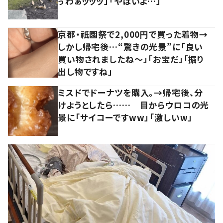
ぅわぁッッッ」「やばいよ…」
京都・祇園祭で2,000円で買った着物→
しかし帰宅後…“驚きの光景”に「良い
買い物されましたね～」「お宝だ」「掘り
出し物ですね」
ミスドでドーナツを購入。→帰宅後、分
けようとしたら…… 目からウロコの光
景に「サイコーですww」「激しいw」