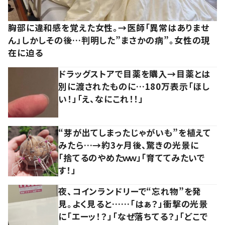
胸部に違和感を覚えた女性。→医師「異常はありませ
ん」しかしその後…判明した”まさかの病”。女性の現
在に迫る
ドラッグストアで目薬を購入→目薬とは
別に渡されたものに…180万表示「ほし
い！」「え、なにこれ！！」
“芽が出てしまったじゃがいも”を植えて
みたら…→約3ヶ月後、驚きの光景に
「捨てるのやめたｗｗ」「育ててみたいで
す！」
夜、コインランドリーで“忘れ物”を発
見。よく見ると……「はぁ？」衝撃の光景
に「エーッ！？」「なぜ落ちてる？」「どこで