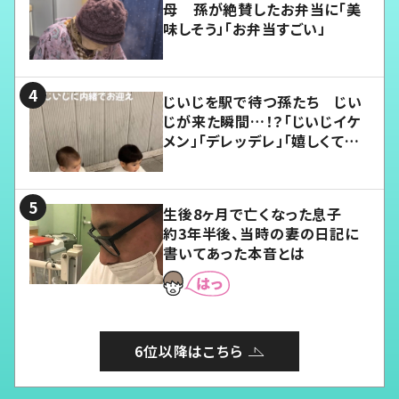
母 孫が絶賛したお弁当に「美
味しそう」「お弁当すごい」
じいじを駅で待つ孫たち じい
じが来た瞬間…！？「じいじイケ
メン」「デレッデレ」「嬉しくて可
愛くてたまらない」「幸せになれ
る」
生後8ヶ月で亡くなった息子
約3年半後、当時の妻の日記に
書いてあった本音とは
6位以降はこちら