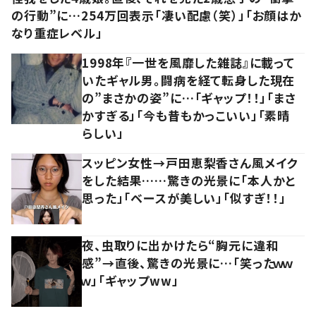
の行動”に…254万回表示「凄い配慮（笑）」「お顔はか
なり重症レベル」
1998年『一世を風靡した雑誌』に載って
いたギャル男。闘病を経て転身した現在
の”まさかの姿”に…「ギャップ！！」「まさ
かすぎる」「今も昔もかっこいい」「素晴
らしい」
スッピン女性→戸田恵梨香さん風メイク
をした結果……驚きの光景に「本人かと
思った」「ベースが美しい」「似すぎ！！」
夜、虫取りに出かけたら“胸元に違和
感”→直後、驚きの光景に…「笑ったｗｗ
ｗ」「ギャップww」