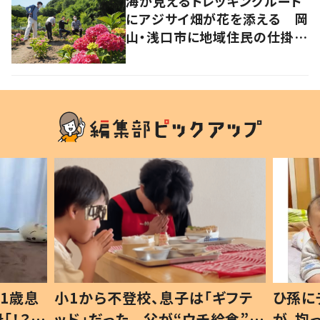
海が見えるトレッキングルート
にアジサイ畑が花を添える 岡
山・浅口市に地域住民の仕掛け
た新スポット！
1歳息
小1から不登校、息子は「ギフテ
ひ孫に
「！？」
ッド」だった 父が“ウチ給食”を
が、抱