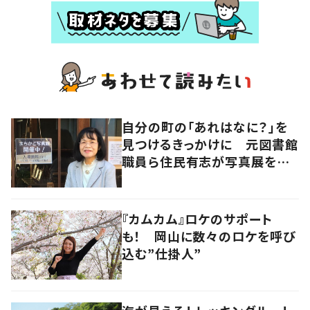
自分の町の「あれはなに？」を
見つけるきっかけに 元図書館
職員ら住民有志が写真展を企
画
『カムカム』ロケのサポート
も！ 岡山に数々のロケを呼び
込む”仕掛人”