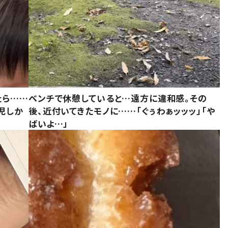
たら……
ベンチで休憩していると…遠方に違和感。その
児しか
後、近付いてきたモノに……「ぐぅわぁッッッ」「や
ばいよ…」