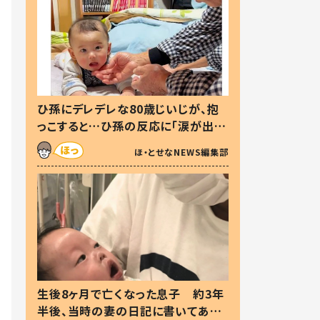
ひ孫にデレデレな80歳じいじが、抱
っこすると…ひ孫の反応に「涙が出ま
した」「可愛くて仕方ない」
ほ・とせなNEWS編集部
生後8ヶ月で亡くなった息子 約3年
半後、当時の妻の日記に書いてあっ