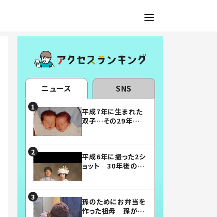
ニュース
SNS
平成7年に生まれた
双子…その29年後
の姿に「漫画みたい」
「素敵すぎる」
平成6年に撮った2シ
ョット 30年後の姿
に…「美男美女」「こ
んな夫婦になりた
い」
孫のためにお弁当を
作った祖母 孫が絶