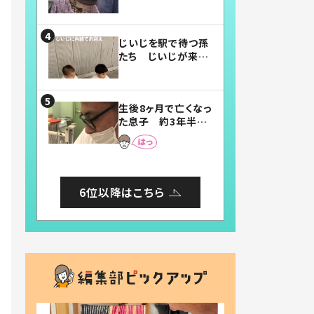
賛したお弁当に「美
味しそう」「お弁当す
ごい」
じいじを駅で待つ孫
たち じいじが来た
瞬間…！？「じいじイ
ケメン」「デレッデレ」
「嬉しくて可愛くてた
生後8ヶ月で亡くなっ
まらない」「幸せにな
た息子 約3年半
れる」
後、当時の妻の日記
に書いてあった本音
とは
6位以降はこちら