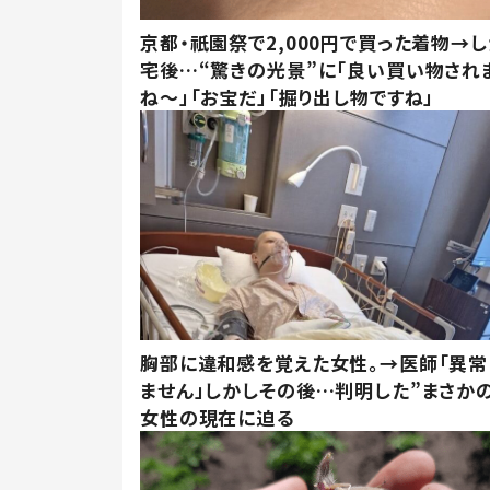
京都・祇園祭で2,000円で買った着物→
宅後…“驚きの光景”に「良い買い物され
ね～」「お宝だ」「掘り出し物ですね」
胸部に違和感を覚えた女性。→医師「異常
ません」しかしその後…判明した”まさかの
女性の現在に迫る