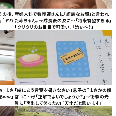
その後、
産婦人科で看護師さんに「綺麗なお顔」と言われ
」「ヤバ
た赤ちゃん。→成長後の姿に…「将来有望すぎる」
「クリクリのお目目で可愛い」「渋い～！」
w」まさ
「絵にあう言葉を書きなさい」息子の”まさかの解
るww」
答”に…母「正解でよいでしょうか？」→衝撃の光
景に「声出して笑ったｗ」「天才だと思います」