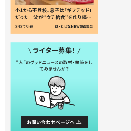
小1から不登校、息子は「ギフテッド」
だった 父が“ウチ給食”を作り続け
る理由とは #令和の親 #令和の子
SNSで話題
ほ・とせなNEWS編集部
ライター募集！
“人”のグッドニュースの取材・執筆をし
てみませんか？
お問い合わせページへ