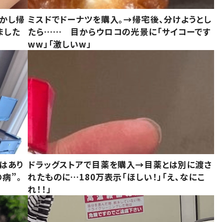
しかし帰
ミスドでドーナツを購入。→帰宅後、分けようとし
ました
たら…… 目からウロコの光景に「サイコーです
ww」「激しいw」
はあり
ドラッグストアで目薬を購入→目薬とは別に渡さ
病”。
れたものに…180万表示「ほしい！」「え、なにこ
れ！！」