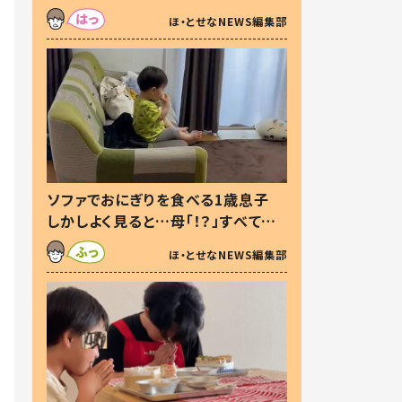
た本音とは
ほ・とせなNEWS編集部
ソファでおにぎりを食べる1歳息子
しかしよく見ると…母「！？」すべてを
察した母の投稿に「可愛いから許
ほ・とせなNEWS編集部
す！」「現行犯〜」