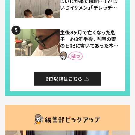
じいじが来た瞬間…！？「じ
いじイケメン」「デレッデレ」
「嬉しくて可愛くてたまらな
い」「幸せになれる」
生後8ヶ月で亡くなった息
子 約3年半後、当時の妻
の日記に書いてあった本音
とは
6位以降はこちら