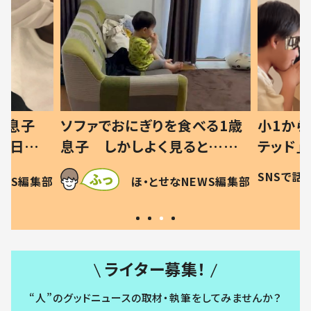
った息子
ソファでおにぎりを食べる1歳
小1から
の日記に
息子 しかしよく見ると…母
テッド」
は
「！？」すべてを察した母の投稿
食”を作
SNSで話
EWS編集部
ほ・とせなNEWS編集部
に「可愛いから許す！」「現行
和の親 
犯〜」
ライター募集！
“人”のグッドニュースの取材・執筆をしてみませんか？