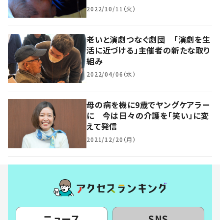
2022/10/11（火）
老いと演劇つなぐ劇団 「演劇を生
活に近づける」主催者の新たな取り
組み
2022/04/06（水）
母の病を機に9歳でヤングケアラー
に 今は日々の介護を「笑い」に変
えて発信
2021/12/20（月）
ニュース
SNS