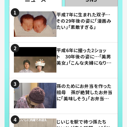
平成7年に生まれた双子…
その29年後の姿に「漫画み
たい」「素敵すぎる」
平成6年に撮った2ショッ
ト 30年後の姿に…「美男
美女」「こんな夫婦になりた
い」
孫のためにお弁当を作った
祖母 孫が絶賛したお弁当
に「美味しそう」「お弁当すご
い」
じいじを駅で待つ孫たち