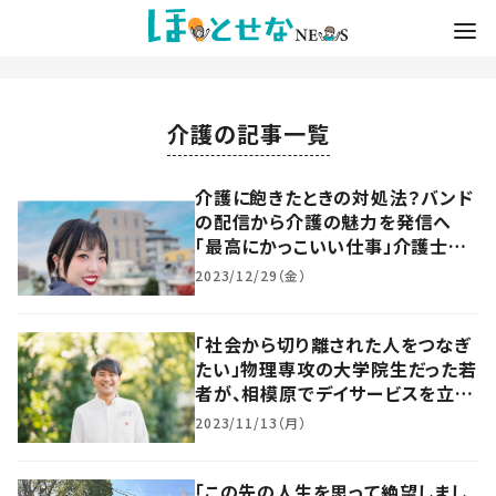
介護の記事一覧
介護に飽きたときの対処法？バンド
の配信から介護の魅力を発信へ
「最高にかっこいい仕事」介護士歴
13年の原動力に迫る
2023/12/29（金）
「社会から切り離された人をつなぎ
たい」物理専攻の大学院生だった若
者が、相模原でデイサービスを立ち
上げたワケ
2023/11/13（月）
「この先の人生を思って絶望しまし