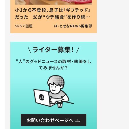
小1から不登校、息子は「ギフテッド」
だった 父が“ウチ給食”を作り続け
る理由とは #令和の親 #令和の子
SNSで話題
ほ・とせなNEWS編集部
ライター募集！
“人”のグッドニュースの取材・執筆をし
てみませんか？
お問い合わせページへ