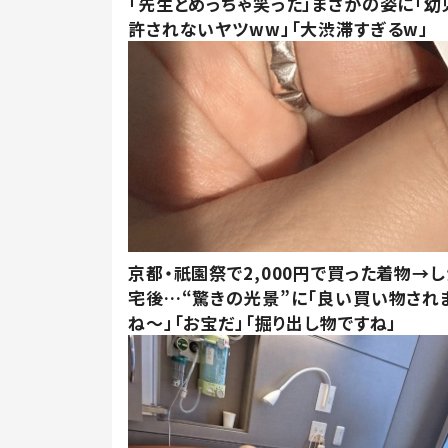
「先生とめっちゃ笑った」まさかの姿に「幼
許されないヤツww」「大渋滞すぎるw」
京都・祇園祭で2,000円で買った着物→
宅後…“驚きの光景”に「良い買い物され
ね～」「お宝だ」「掘り出し物ですね」