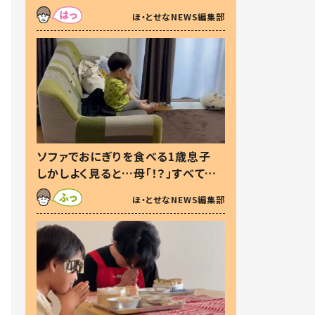
た本音とは
ほ・とせなNEWS編集部
ソファでおにぎりを食べる1歳息子
しかしよく見ると…母「！？」すべてを
察した母の投稿に「可愛いから許
ほ・とせなNEWS編集部
す！」「現行犯〜」