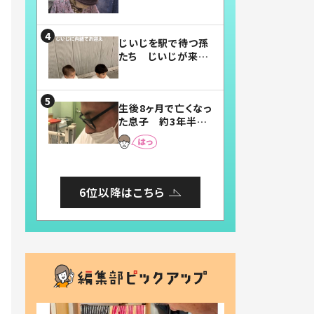
賛したお弁当に「美
味しそう」「お弁当す
ごい」
じいじを駅で待つ孫
たち じいじが来た
瞬間…！？「じいじイ
ケメン」「デレッデレ」
「嬉しくて可愛くてた
生後8ヶ月で亡くなっ
まらない」「幸せにな
た息子 約3年半
れる」
後、当時の妻の日記
に書いてあった本音
とは
6位以降はこちら