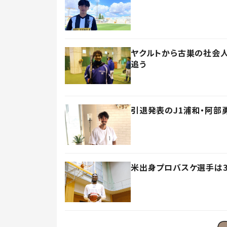
ヤクルトから古巣の社会人
追う
引退発表のJ1浦和・阿部
米出身プロバスケ選手は