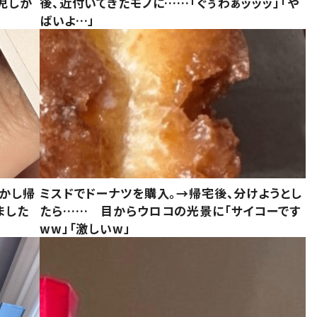
児しか
後、近付いてきたモノに……「ぐぅわぁッッッ」「や
ばいよ…」
しかし帰
ミスドでドーナツを購入。→帰宅後、分けようとし
ました
たら…… 目からウロコの光景に「サイコーです
ww」「激しいw」