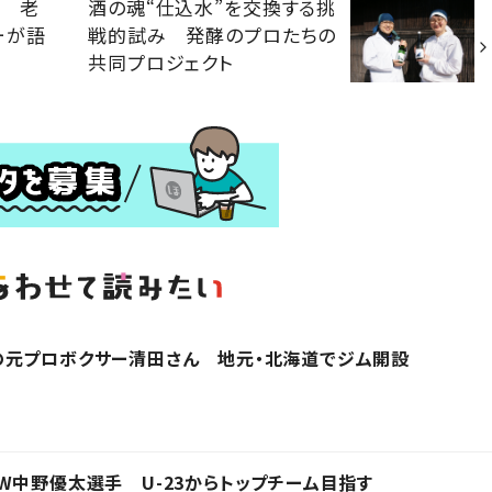
情 老
酒の魂“仕込水”を交換する挑
ーが語
戦的試み 発酵のプロたちの
共同プロジェクト
の元プロボクサー清田さん 地元・北海道でジム開設
W中野優太選手 U-23からトップチーム目指す