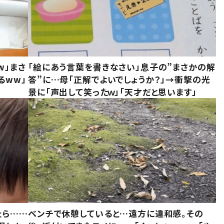
w」まさ
「絵にあう言葉を書きなさい」息子の”まさかの解
るww」
答”に…母「正解でよいでしょうか？」→衝撃の光
景に「声出して笑ったｗ」「天才だと思います」
たら……
ベンチで休憩していると…遠方に違和感。その