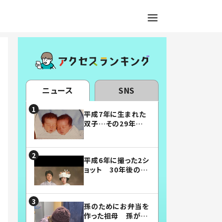
ニュース
SNS
平成7年に生まれた
双子…その29年後
の姿に「漫画みたい」
「素敵すぎる」
平成6年に撮った2シ
ョット 30年後の姿
に…「美男美女」「こ
んな夫婦になりた
い」
孫のためにお弁当を
作った祖母 孫が絶