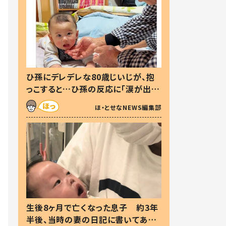
ひ孫にデレデレな80歳じいじが、抱
っこすると…ひ孫の反応に「涙が出ま
した」「可愛くて仕方ない」
ほ・とせなNEWS編集部
生後8ヶ月で亡くなった息子 約3年
半後、当時の妻の日記に書いてあっ