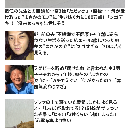
担任の先生との面談前…高3娘「ただいま」→直後……母が受
け取った”まさかのモノ”に「生き抜く力に100万点！」「シゴデ
キ！！」「将来めっちゃ出世しそう」
9年前の夫「不機嫌で不健康」→自然に逆ら
わない生活を送った結果…42歳になった現
在の”まさかの姿”に「スゴすぎる」「20は若く
見える」
ラグビーを辞め「痩せたね」と言われた中1男
子→それから7年後、現在の“まさかの
姿”に…「ガチでえぐい」「何があったの？」「雰
囲気変わりすぎ」
ソファの上で寝ていた愛猫。しかしよく見る
と…「しっぽが取れてる！？」SNSがザワつい
た光景に「ヒッ！」「2秒くらい心臓止まった」
「心霊写真より怖い」