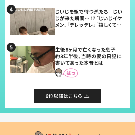
じいじを駅で待つ孫たち じい
じが来た瞬間…！？「じいじイケ
メン」「デレッデレ」「嬉しくて可
愛くてたまらない」「幸せになれ
る」
生後8ヶ月で亡くなった息子
約3年半後、当時の妻の日記に
書いてあった本音とは
6位以降はこちら