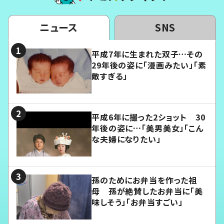
ニュース
SNS
平成7年に生まれた双子…その
29年後の姿に「漫画みたい」「素
敵すぎる」
平成6年に撮った2ショット 30
年後の姿に…「美男美女」「こん
な夫婦になりたい」
孫のためにお弁当を作った祖
母 孫が絶賛したお弁当に「美
味しそう」「お弁当すごい」