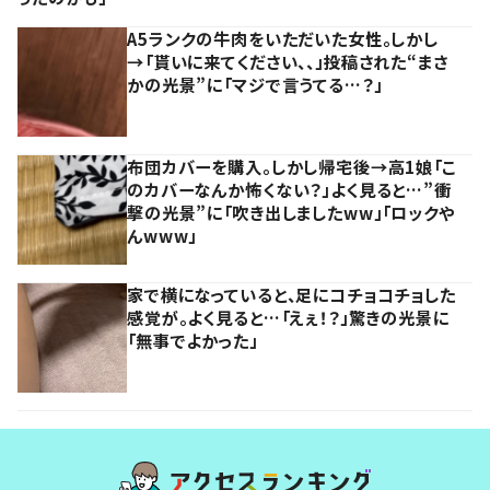
A5ランクの牛肉をいただいた女性。しかし
→「貰いに来てください、、」投稿された“まさ
かの光景”に「マジで言うてる…？」
布団カバーを購入。しかし帰宅後→高1娘「こ
のカバーなんか怖くない？」よく見ると…”衝
撃の光景”に「吹き出しましたww」「ロックや
んwww」
家で横になっていると、足にコチョコチョした
感覚が。よく見ると…「えぇ！？」驚きの光景に
「無事でよかった」