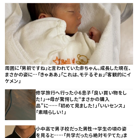
周囲に「男前ですね」と言われていた赤ちゃん。成長した現在、
まさかの姿に…「きゃああ」「これは、モテるぞぉ」「客観的にイ
ケメン」
修学旅行へ行った小6息子「良い買い物をし
た！」→母が驚愕した“まさかの購入
品”に……「初めて見ました！」「いいセンス」
「素晴らしい！」
小中高で男子校だった男性→学生の頃の姿
を見ると……「共学だったら絶対モテてた」ま