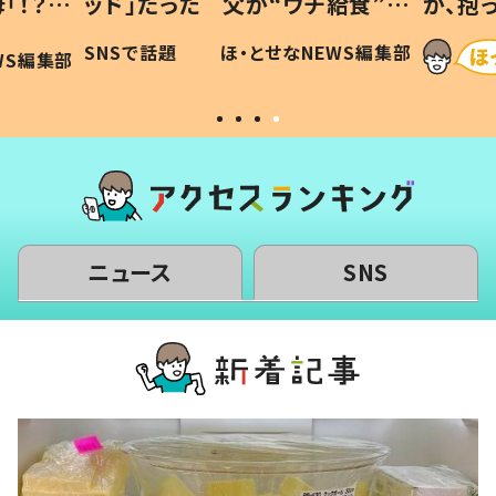
「！？」
ッド」だった 父が“ウチ給食”を
が、抱
に「可愛
作り続ける理由とは #令和の親
「涙が
SNSで話題
ほ・とせなNEWS編集部
WS編集部
#令和の子
い」
ニュース
SNS