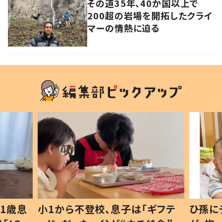
その道35年、40か国以上で
200超の岩場を開拓したクライ
マーの情熱に迫る
1歳息
小1から不登校、息子は「ギフテ
ひ孫に