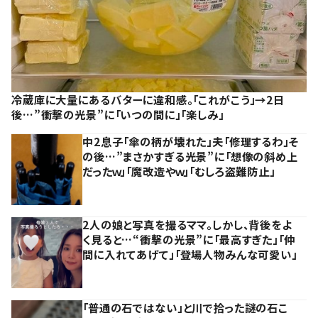
冷蔵庫に大量にあるバターに違和感。「これがこう」→2日
後…”衝撃の光景”に「いつの間に」「楽しみ」
中2息子「傘の柄が壊れた」夫「修理するわ」そ
の後…”まさかすぎる光景”に「想像の斜め上
だったｗ」「魔改造やｗ」「むしろ盗難防止」
2人の娘と写真を撮るママ。しかし、背後をよ
く見ると…“衝撃の光景”に「最高すぎた」「仲
間に入れてあげて」「登場人物みんな可愛い」
「普通の石ではない」と川で拾った謎の石こ