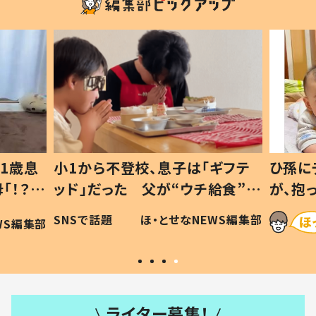
1歳息
小1から不登校、息子は「ギフテ
ひ孫に
「！？」
ッド」だった 父が“ウチ給食”を
が、抱
に「可愛
作り続ける理由とは #令和の親
「涙が
SNSで話題
ほ・とせなNEWS編集部
WS編集部
#令和の子
い」
ライター募集！