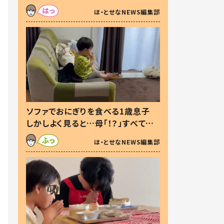
た本音とは
ほ・とせなNEWS編集部
ソファでおにぎりを食べる1歳息子
しかしよく見ると…母「！？」すべてを
察した母の投稿に「可愛いから許
ほ・とせなNEWS編集部
す！」「現行犯〜」