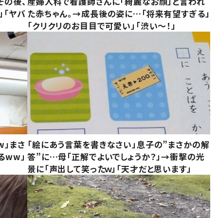
その後、
産婦人科で看護師さんに「綺麗なお顔」と言われ
」「ヤバ
た赤ちゃん。→成長後の姿に…「将来有望すぎる」
「クリクリのお目目で可愛い」「渋い～！」
w」まさ
「絵にあう言葉を書きなさい」息子の”まさかの解
るww」
答”に…母「正解でよいでしょうか？」→衝撃の光
景に「声出して笑ったｗ」「天才だと思います」