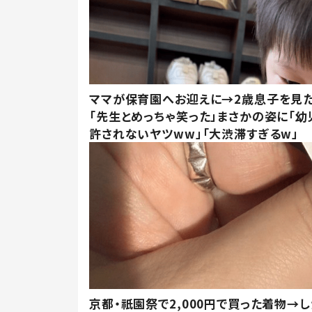
ママが保育園へお迎えに→2歳息子を見
「先生とめっちゃ笑った」まさかの姿に「幼
許されないヤツww」「大渋滞すぎるw」
京都・祇園祭で2,000円で買った着物→