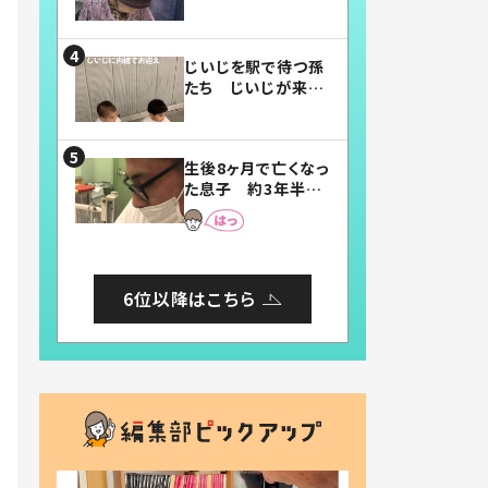
賛したお弁当に「美
味しそう」「お弁当す
ごい」
じいじを駅で待つ孫
たち じいじが来た
瞬間…！？「じいじイ
ケメン」「デレッデレ」
「嬉しくて可愛くてた
生後8ヶ月で亡くなっ
まらない」「幸せにな
た息子 約3年半
れる」
後、当時の妻の日記
に書いてあった本音
とは
6位以降はこちら