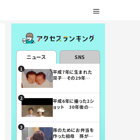
ニュース
SNS
平成7年に生まれた
双子…その29年後
の姿に「漫画みたい」
「素敵すぎる」
平成6年に撮った2シ
ョット 30年後の姿
に…「美男美女」「こ
んな夫婦になりた
い」
孫のためにお弁当を
作った祖母 孫が絶