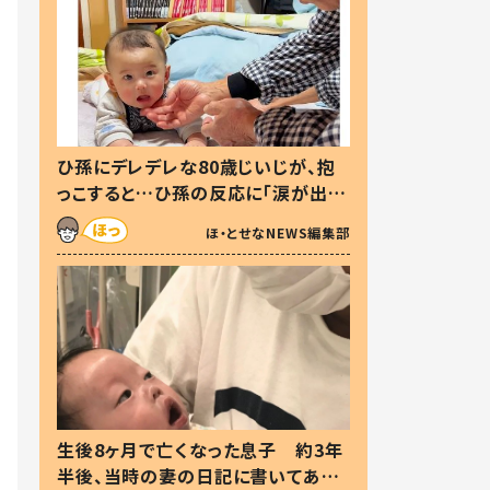
ひ孫にデレデレな80歳じいじが、抱
っこすると…ひ孫の反応に「涙が出ま
した」「可愛くて仕方ない」
ほ・とせなNEWS編集部
生後8ヶ月で亡くなった息子 約3年
半後、当時の妻の日記に書いてあっ