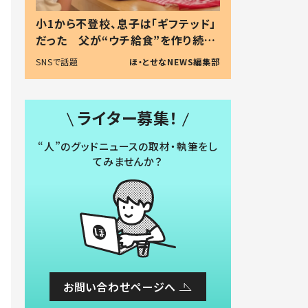
小1から不登校、息子は「ギフテッド」
だった 父が“ウチ給食”を作り続け
る理由とは #令和の親 #令和の子
SNSで話題
ほ・とせなNEWS編集部
ライター募集！
“人”のグッドニュースの取材・執筆をし
てみませんか？
お問い合わせページへ