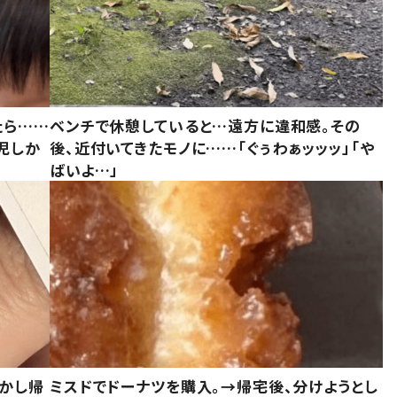
たら……
ベンチで休憩していると…遠方に違和感。その
児しか
後、近付いてきたモノに……「ぐぅわぁッッッ」「や
ばいよ…」
しかし帰
ミスドでドーナツを購入。→帰宅後、分けようとし