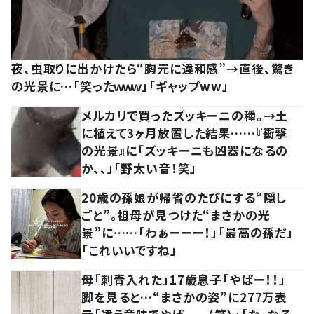
夜、虫取りに出かけたら“胸元に違和感”→直後、驚き
の光景に…「笑ったｗｗｗ」「ギャップww」
メルカリで買ったズッキーニの種。→土
に植えて3ヶ月放置した結果……『衝撃
の光景』に「ズッキーニも凶器になるの
か、、」「野太い音！笑」
20歳の孫娘が帰省のたびにする“隠し
ごと”。祖母が見つけた“まさかの光
景”に……「わぁーーー！」「最高の孫だ」
「これいいですね」
母「刺青入れた」17歳息子「やばー！！」
脚を見ると…“まさかの姿”に277万表