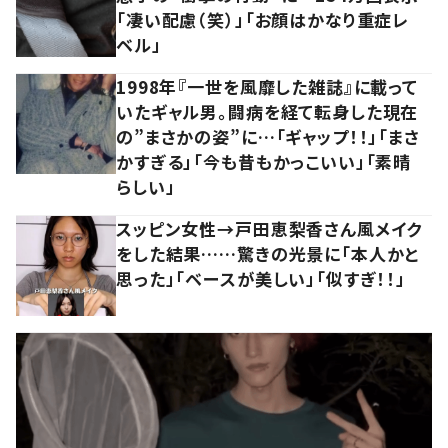
「凄い配慮（笑）」「お顔はかなり重症レ
ベル」
1998年『一世を風靡した雑誌』に載って
いたギャル男。闘病を経て転身した現在
の”まさかの姿”に…「ギャップ！！」「まさ
かすぎる」「今も昔もかっこいい」「素晴
らしい」
スッピン女性→戸田恵梨香さん風メイク
をした結果……驚きの光景に「本人かと
思った」「ベースが美しい」「似すぎ！！」