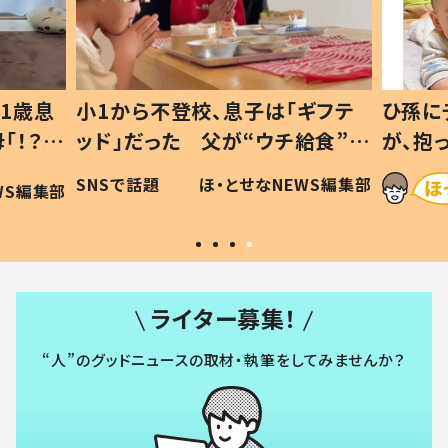
1歳息
小1から不登校、息子は「ギフテ
ひ孫に
「！？」
ッド」だった 父が“ウチ給食”を
が、抱
に「可愛
作り続ける理由とは #令和の親
「涙が
SNSで話題
ほ・とせなNEWS編集部
WS編集部
#令和の子
い」
ライター募集！
“人”のグッドニュースの取材・執筆をしてみませんか？