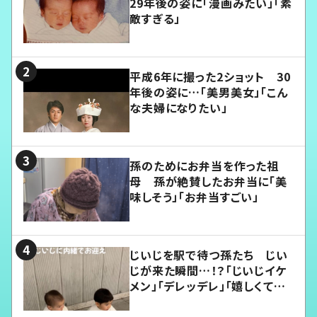
29年後の姿に「漫画みたい」「素
敵すぎる」
平成6年に撮った2ショット 30
年後の姿に…「美男美女」「こん
な夫婦になりたい」
孫のためにお弁当を作った祖
母 孫が絶賛したお弁当に「美
味しそう」「お弁当すごい」
じいじを駅で待つ孫たち じい
じが来た瞬間…！？「じいじイケ
メン」「デレッデレ」「嬉しくて可
愛くてたまらない」「幸せになれ
る」