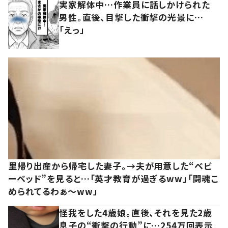
実家解体中…作業員に話しかけられた
男性。直後、目撃した衝撃の光景に…
「えっ」
里帰り出産から帰宅した妻子。→夫が用意した“ベビ
ーベッド”を見ると…「英才教育が過ぎるww」「闘魂こ
められてるわぁ～ww」
怪我をした4歳娘。直後、それを見た2歳
息子の“衝撃の行動”に…254万回表示