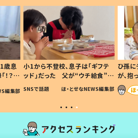
1歳息
小1から不登校、息子は「ギフテ
ひ孫に
「！？」
ッド」だった 父が“ウチ給食”を
が、抱
に「可愛
作り続ける理由とは #令和の親
「涙が
SNSで話題
ほ・とせなNEWS編集部
WS編集部
#令和の子
い」