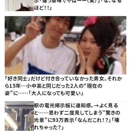
示「違う意味でやばーー（笑）」「な、なる
ほど！！」
「好き同士」だけど付き合っていなかった男女。それか
ら15年…小中高と同じだった2人の“現在の
姿”に……「大人になっても可愛い」
駅の電光掲示板に違和感。→よく見る
と……思わず二度見してしまう”驚きの
光景”に93万表示「なんだこれ！？」「壊
れちゃった？」