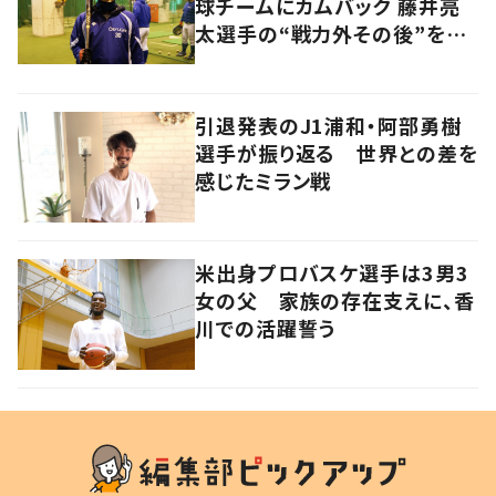
球チームにカムバック 藤井亮
太選手の“戦力外その後”を追
う
引退発表のJ1浦和・阿部勇樹
選手が振り返る 世界との差を
感じたミラン戦
米出身プロバスケ選手は3男3
女の父 家族の存在支えに、香
川での活躍誓う