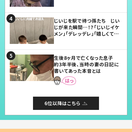
じいじを駅で待つ孫たち じい
じが来た瞬間…！？「じいじイケ
メン」「デレッデレ」「嬉しくて可
愛くてたまらない」「幸せになれ
る」
生後8ヶ月で亡くなった息子
約3年半後、当時の妻の日記に
書いてあった本音とは
6位以降はこちら