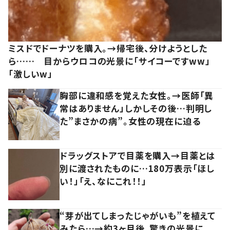
ミスドでドーナツを購入。→帰宅後、分けようとした
ら…… 目からウロコの光景に「サイコーですww」
「激しいw」
胸部に違和感を覚えた女性。→医師「異
常はありません」しかしその後…判明し
た”まさかの病”。女性の現在に迫る
ドラッグストアで目薬を購入→目薬とは
別に渡されたものに…180万表示「ほし
い！」「え、なにこれ！！」
“芽が出てしまったじゃがいも”を植えて
みたら…→約3ヶ月後、驚きの光景に