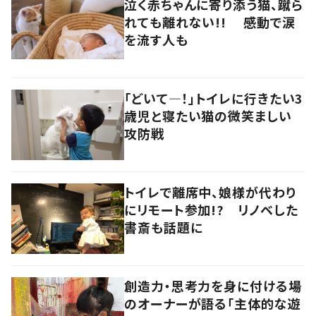
泣く赤ちゃんに寄り添う猫、蹴ら
れても離れない!! 感動で涙
を流す人も
「どいて―！」トイレに行きたい3
歳児と寝たい猫の微笑ましい
攻防戦
トイレで離席中、娘様が代わり
にリモート参加!? リノベした
書斎も話題に
創造力・思考力を身に付ける場
のオーナーが語る「主体的な遊