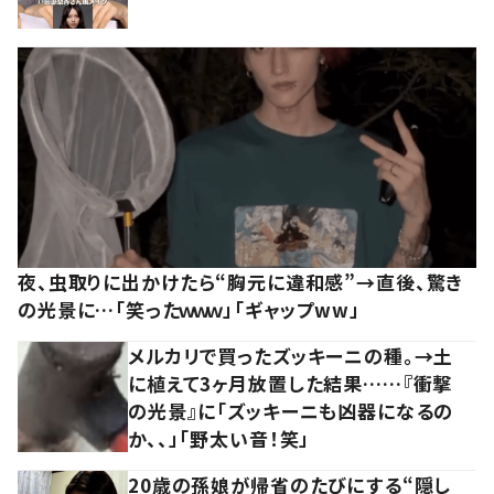
夜、虫取りに出かけたら“胸元に違和感”→直後、驚き
の光景に…「笑ったｗｗｗ」「ギャップww」
メルカリで買ったズッキーニの種。→土
に植えて3ヶ月放置した結果……『衝撃
の光景』に「ズッキーニも凶器になるの
か、、」「野太い音！笑」
20歳の孫娘が帰省のたびにする“隠し