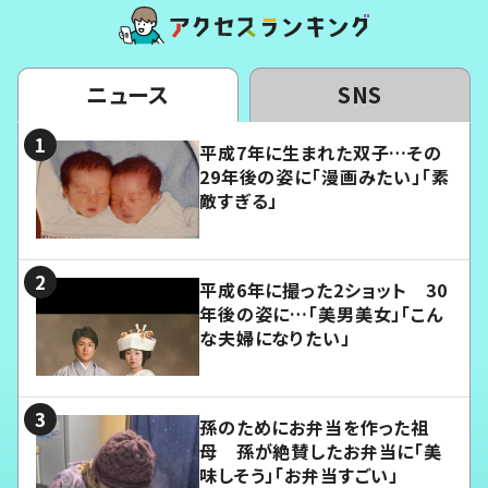
ニュース
SNS
平成7年に生まれた双子…その
29年後の姿に「漫画みたい」「素
敵すぎる」
平成6年に撮った2ショット 30
年後の姿に…「美男美女」「こん
な夫婦になりたい」
孫のためにお弁当を作った祖
母 孫が絶賛したお弁当に「美
味しそう」「お弁当すごい」