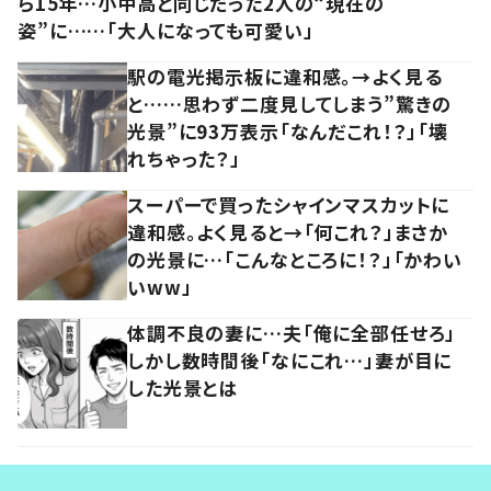
ら15年…小中高と同じだった2人の“現在の
姿”に……「大人になっても可愛い」
駅の電光掲示板に違和感。→よく見る
と……思わず二度見してしまう”驚きの
光景”に93万表示「なんだこれ！？」「壊
れちゃった？」
スーパーで買ったシャインマスカットに
違和感。よく見ると→「何これ？」まさか
の光景に…「こんなところに！？」「かわい
いww」
体調不良の妻に…夫「俺に全部任せろ」
しかし数時間後「なにこれ…」妻が目に
した光景とは