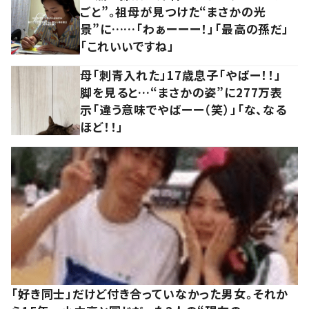
ごと”。祖母が見つけた“まさかの光
景”に……「わぁーーー！」「最高の孫だ」
「これいいですね」
母「刺青入れた」17歳息子「やばー！！」
脚を見ると…“まさかの姿”に277万表
示「違う意味でやばーー（笑）」「な、なる
ほど！！」
「好き同士」だけど付き合っていなかった男女。それか