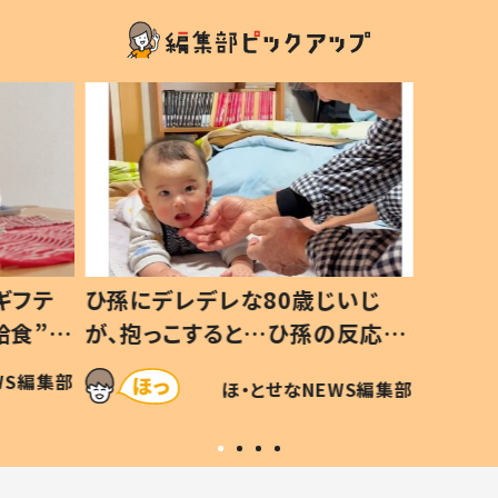
ギフテ
ひ孫にデレデレな80歳じいじ
給食”を
が、抱っこすると…ひ孫の反応に
和の親
「涙が出ました」「可愛くて仕方な
WS編集部
ほ・とせなNEWS編集部
い」