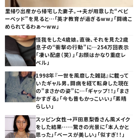
里帰り出産から帰宅した妻子。→夫が用意した“ベビ
ーベッド”を見ると…「英才教育が過ぎるww」「闘魂こ
められてるわぁ～ww」
怪我をした4歳娘。直後、それを見た2歳
息子の“衝撃の行動”に…254万回表示
「凄い配慮（笑）」「お顔はかなり重症レ
ベル」
1998年『一世を風靡した雑誌』に載って
いたギャル男。闘病を経て転身した現在
の”まさかの姿”に…「ギャップ！！」「まさ
かすぎる」「今も昔もかっこいい」「素晴
らしい」
スッピン女性→戸田恵梨香さん風メイク
をした結果……驚きの光景に「本人かと
思った」「ベースが美しい」「似すぎ！！」