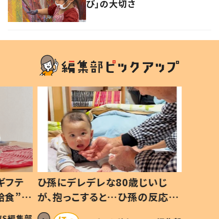
び」の大切さ
ギフテ
ひ孫にデレデレな80歳じいじ
給食”を
が、抱っこすると…ひ孫の反応に
和の親
「涙が出ました」「可愛くて仕方な
WS編集部