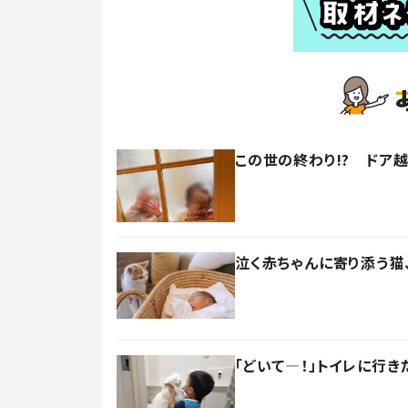
この世の終わり!? ドア
泣く赤ちゃんに寄り添う猫
「どいて―！」トイレに行