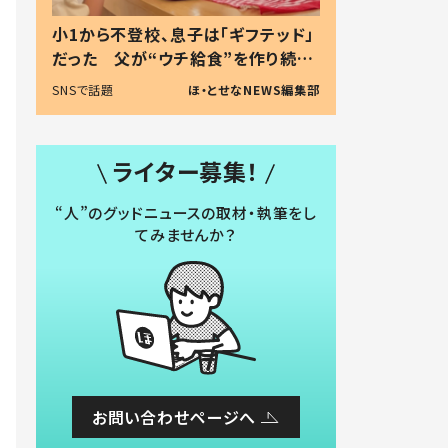
小1から不登校、息子は「ギフテッド」
だった 父が“ウチ給食”を作り続け
る理由とは #令和の親 #令和の子
SNSで話題
ほ・とせなNEWS編集部
ライター募集！
“人”のグッドニュースの取材・執筆をし
てみませんか？
お問い合わせページへ