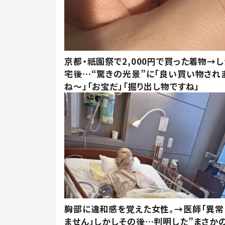
京都・祇園祭で2,000円で買った着物→
宅後…“驚きの光景”に「良い買い物され
ね～」「お宝だ」「掘り出し物ですね」
胸部に違和感を覚えた女性。→医師「異常
ません」しかしその後…判明した”まさかの