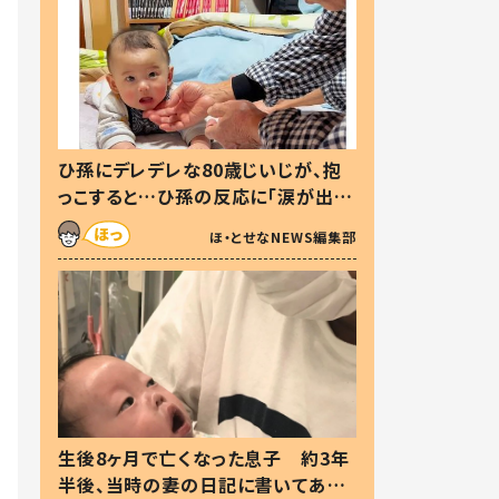
ひ孫にデレデレな80歳じいじが、抱
っこすると…ひ孫の反応に「涙が出ま
した」「可愛くて仕方ない」
ほ・とせなNEWS編集部
生後8ヶ月で亡くなった息子 約3年
半後、当時の妻の日記に書いてあっ