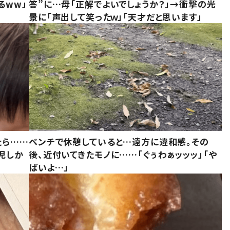
るww」
答”に…母「正解でよいでしょうか？」→衝撃の光
景に「声出して笑ったｗ」「天才だと思います」
たら……
ベンチで休憩していると…遠方に違和感。その
児しか
後、近付いてきたモノに……「ぐぅわぁッッッ」「や
ばいよ…」