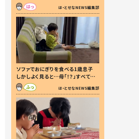
た本音とは
ほ・とせなNEWS編集部
ソファでおにぎりを食べる1歳息子
しかしよく見ると…母「！？」すべてを
察した母の投稿に「可愛いから許
ほ・とせなNEWS編集部
す！」「現行犯〜」