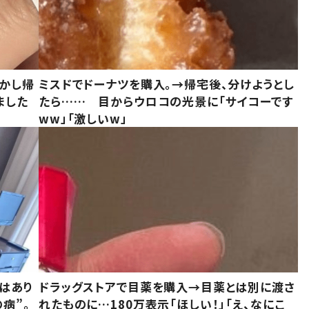
しかし帰
ミスドでドーナツを購入。→帰宅後、分けようとし
ました
たら…… 目からウロコの光景に「サイコーです
ww」「激しいw」
はあり
ドラッグストアで目薬を購入→目薬とは別に渡さ
病”。
れたものに…180万表示「ほしい！」「え、なにこ