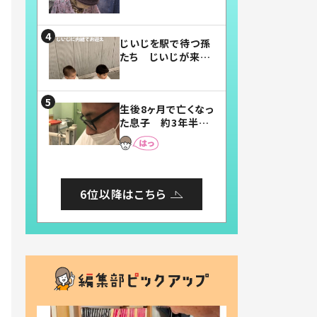
賛したお弁当に「美
味しそう」「お弁当す
ごい」
じいじを駅で待つ孫
たち じいじが来た
瞬間…！？「じいじイ
ケメン」「デレッデレ」
「嬉しくて可愛くてた
生後8ヶ月で亡くなっ
まらない」「幸せにな
た息子 約3年半
れる」
後、当時の妻の日記
に書いてあった本音
とは
6位以降はこちら