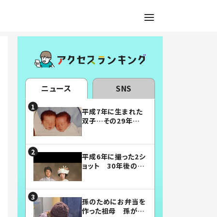
ニュース
SNS
平成7年に生まれた
双子…その29年後
の姿に「漫画みたい」
「素敵すぎる」
平成6年に撮った2シ
ョット 30年後の姿
に…「美男美女」「こ
んな夫婦になりた
い」
孫のためにお弁当を
作った祖母 孫が絶