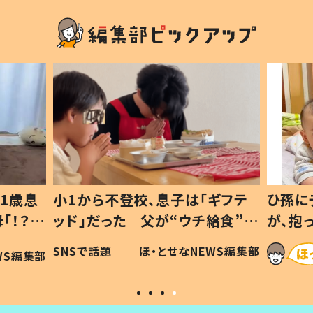
1歳息
小1から不登校、息子は「ギフテ
ひ孫に
「！？」
ッド」だった 父が“ウチ給食”を
が、抱
に「可愛
作り続ける理由とは #令和の親
「涙が
SNSで話題
ほ・とせなNEWS編集部
WS編集部
#令和の子
い」