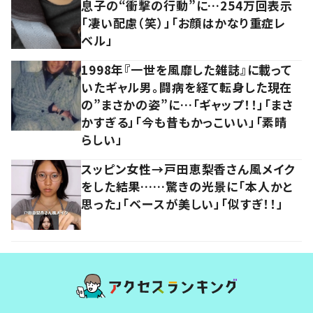
息子の“衝撃の行動”に…254万回表示
「凄い配慮（笑）」「お顔はかなり重症レ
ベル」
1998年『一世を風靡した雑誌』に載って
いたギャル男。闘病を経て転身した現在
の”まさかの姿”に…「ギャップ！！」「まさ
かすぎる」「今も昔もかっこいい」「素晴
らしい」
スッピン女性→戸田恵梨香さん風メイク
をした結果……驚きの光景に「本人かと
思った」「ベースが美しい」「似すぎ！！」