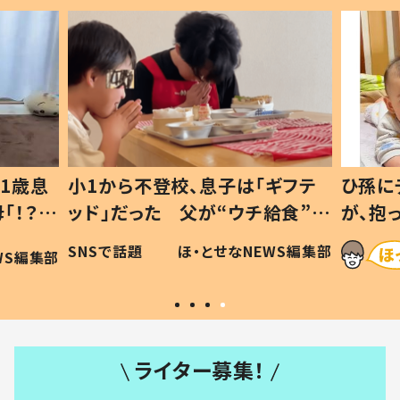
1歳息
小1から不登校、息子は「ギフテ
ひ孫に
「！？」
ッド」だった 父が“ウチ給食”を
が、抱
に「可愛
作り続ける理由とは #令和の親
「涙が
SNSで話題
ほ・とせなNEWS編集部
WS編集部
#令和の子
い」
ライター募集！