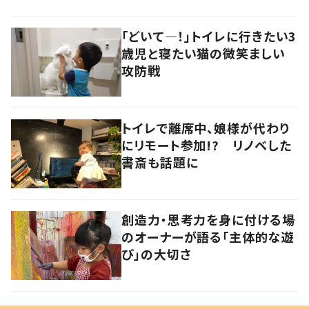
「どいて―！」トイレに行きたい3
歳児と寝たい猫の微笑ましい
攻防戦
トイレで離席中、娘様が代わり
にリモート参加!? リノベした
書斎も話題に
創造力・思考力を身に付ける場
のオーナーが語る「主体的な遊
び」の大切さ