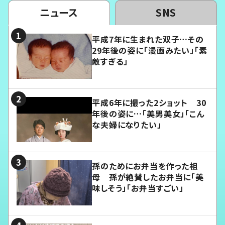
ニュース
SNS
平成7年に生まれた双子…その
29年後の姿に「漫画みたい」「素
敵すぎる」
平成6年に撮った2ショット 30
年後の姿に…「美男美女」「こん
な夫婦になりたい」
孫のためにお弁当を作った祖
母 孫が絶賛したお弁当に「美
味しそう」「お弁当すごい」