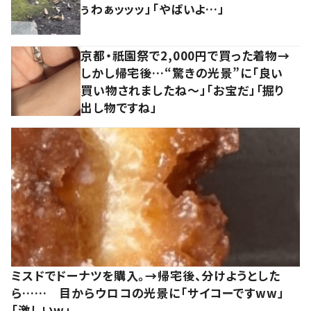
ぅわぁッッッ」「やばいよ…」
京都・祇園祭で2,000円で買った着物→
しかし帰宅後…“驚きの光景”に「良い
買い物されましたね～」「お宝だ」「掘り
出し物ですね」
ミスドでドーナツを購入。→帰宅後、分けようとした
ら…… 目からウロコの光景に「サイコーですww」
「激しいw」