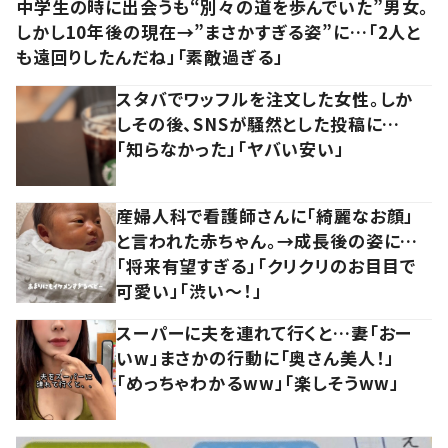
中学生の時に出会うも“別々の道を歩んでいた”男女。
しかし10年後の現在→”まさかすぎる姿”に…「2人と
も遠回りしたんだね」「素敵過ぎる」
スタバでワッフルを注文した女性。しか
しその後、SNSが騒然とした投稿に…
「知らなかった」「ヤバい安い」
産婦人科で看護師さんに「綺麗なお顔」
と言われた赤ちゃん。→成長後の姿に…
「将来有望すぎる」「クリクリのお目目で
可愛い」「渋い～！」
スーパーに夫を連れて行くと…妻「おー
いw」まさかの行動に「奥さん美人！」
「めっちゃわかるww」「楽しそうww」