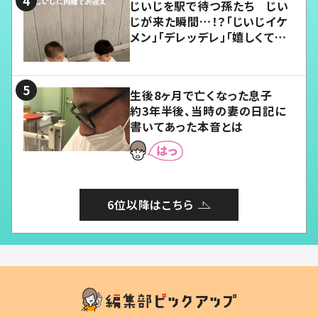
じいじを駅で待つ孫たち じい
じが来た瞬間…！？「じいじイケ
メン」「デレッデレ」「嬉しくて可
愛くてたまらない」「幸せになれ
る」
生後8ヶ月で亡くなった息子
約3年半後、当時の妻の日記に
書いてあった本音とは
6位以降はこちら