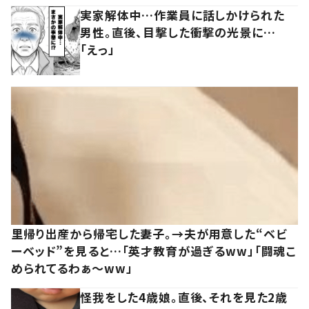
実家解体中…作業員に話しかけられた
男性。直後、目撃した衝撃の光景に…
「えっ」
里帰り出産から帰宅した妻子。→夫が用意した“ベビ
ーベッド”を見ると…「英才教育が過ぎるww」「闘魂こ
められてるわぁ～ww」
怪我をした4歳娘。直後、それを見た2歳