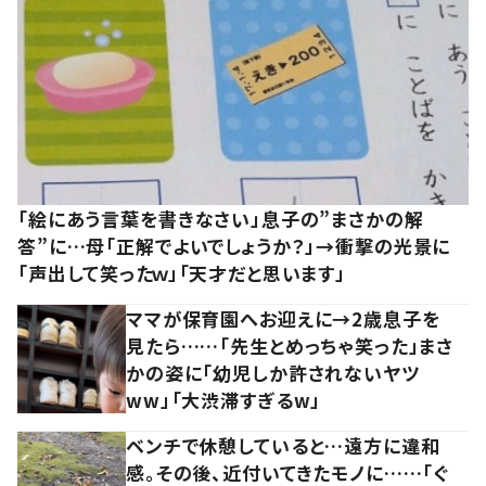
「絵にあう言葉を書きなさい」息子の”まさかの解
答”に…母「正解でよいでしょうか？」→衝撃の光景に
「声出して笑ったｗ」「天才だと思います」
ママが保育園へお迎えに→2歳息子を
見たら……「先生とめっちゃ笑った」まさ
かの姿に「幼児しか許されないヤツ
ww」「大渋滞すぎるw」
ベンチで休憩していると…遠方に違和
感。その後、近付いてきたモノに……「ぐ