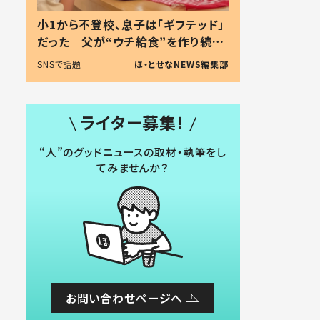
小1から不登校、息子は「ギフテッド」
だった 父が“ウチ給食”を作り続け
る理由とは #令和の親 #令和の子
SNSで話題
ほ・とせなNEWS編集部
ライター募集！
“人”のグッドニュースの取材・執筆をし
てみませんか？
お問い合わせページへ