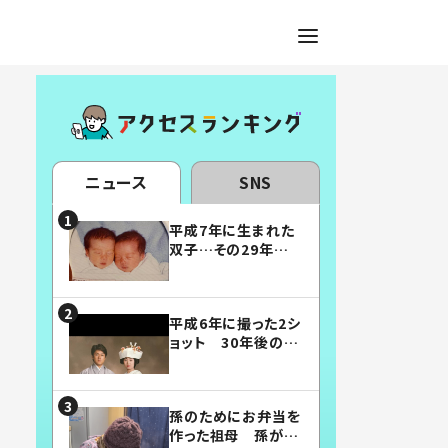
ニュース
SNS
平成7年に生まれた
双子…その29年後
の姿に「漫画みたい」
「素敵すぎる」
平成6年に撮った2シ
ョット 30年後の姿
に…「美男美女」「こ
んな夫婦になりた
い」
孫のためにお弁当を
作った祖母 孫が絶