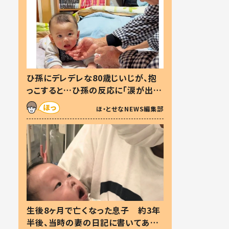
ひ孫にデレデレな80歳じいじが、抱
っこすると…ひ孫の反応に「涙が出ま
した」「可愛くて仕方ない」
ほ・とせなNEWS編集部
生後8ヶ月で亡くなった息子 約3年
半後、当時の妻の日記に書いてあっ