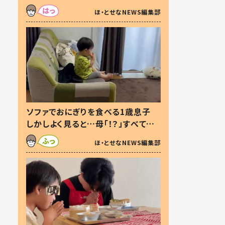
た本音とは
ほ・とせなNEWS編集部
ソファでおにぎりを食べる1歳息子
しかしよく見ると…母「！？」すべてを
察した母の投稿に「可愛いから許
ほ・とせなNEWS編集部
す！」「現行犯〜」