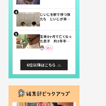
賛したお弁当に「美
味しそう」「お弁当す
ごい」
じいじを駅で待つ孫
たち じいじが来た
瞬間…！？「じいじイ
ケメン」「デレッデレ」
「嬉しくて可愛くてた
生後8ヶ月で亡くなっ
まらない」「幸せにな
た息子 約3年半
れる」
後、当時の妻の日記
に書いてあった本音
とは
6位以降はこちら