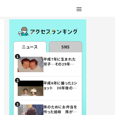
ニュース
SNS
平成7年に生まれた
双子…その29年後
の姿に「漫画みたい」
「素敵すぎる」
平成6年に撮った2シ
ョット 30年後の姿
に…「美男美女」「こ
んな夫婦になりた
い」
孫のためにお弁当を
作った祖母 孫が絶