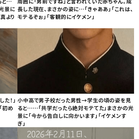
ると…
周囲に「男前ですね」と言われていた赤ちゃん。成
た光景に
長した現在、まさかの姿に…「きゃああ」「これは、
写真より
モテるぞぉ」「客観的にイケメン」
した！」
小中高で男子校だった男性→学生の頃の姿を見
「初め
ると……「共学だったら絶対モテてた」まさかの光
」
景に「今から告白しに向かいます」「イケメンす
ぎ」