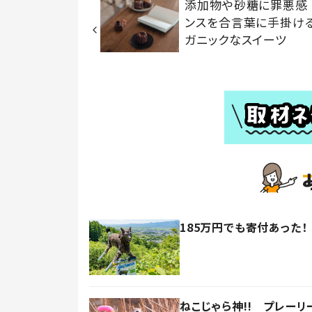
添加物や砂糖に罪悪感
ンスを合言葉に手掛け
ガニックなスイーツ
185万円でも寄付あった
ねこじゃら神!! プレー