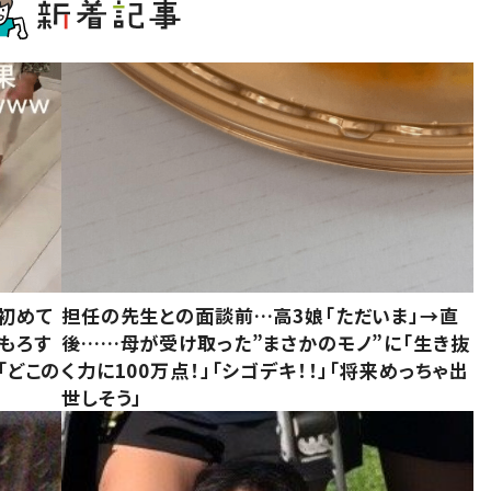
初めて
担任の先生との面談前…高3娘「ただいま」→直
もろす
後……母が受け取った”まさかのモノ”に「生き抜
「どこの
く力に100万点！」「シゴデキ！！」「将来めっちゃ出
世しそう」