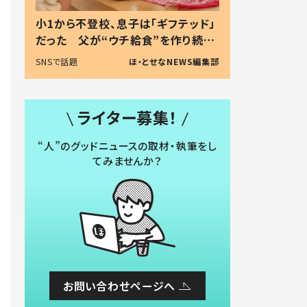
小1から不登校、息子は「ギフテッド」
だった 父が“ウチ給食”を作り続け
る理由とは #令和の親 #令和の子
SNSで話題
ほ・とせなNEWS編集部
ライター募集！
“人”のグッドニュースの取材・執筆をし
てみませんか？
お問い合わせページへ