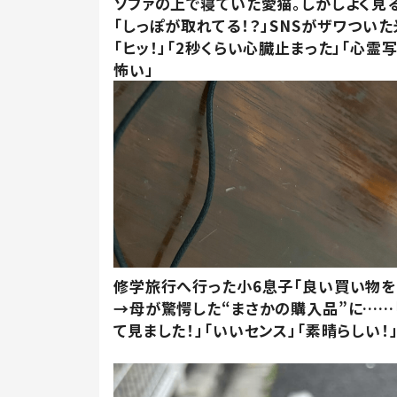
ソファの上で寝ていた愛猫。しかしよく見
「しっぽが取れてる！？」SNSがザワつい
「ヒッ！」「2秒くらい心臓止まった」「心霊
怖い」
修学旅行へ行った小6息子「良い買い物を
→母が驚愕した“まさかの購入品”に……
て見ました！」「いいセンス」「素晴らしい！