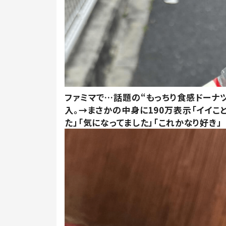
ファミマで…話題の“もっちり食感ドーナ
入。→まさかの中身に190万表示「イイこ
た」「気になってました」「これかなり好き」