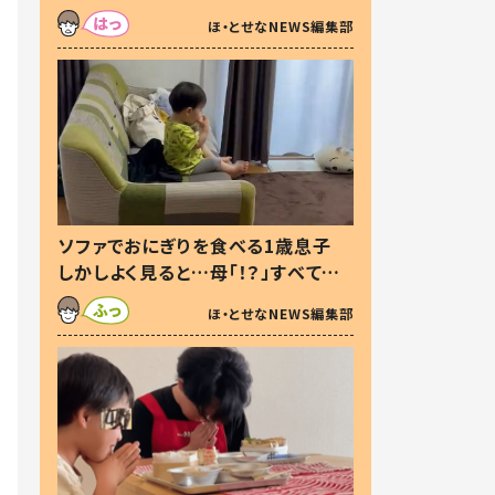
た本音とは
ほ・とせなNEWS編集部
ソファでおにぎりを食べる1歳息子
しかしよく見ると…母「！？」すべてを
察した母の投稿に「可愛いから許
ほ・とせなNEWS編集部
す！」「現行犯〜」