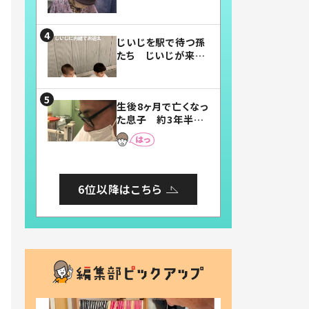
賛したお弁当に「美
味しそう」「お弁当す
ごい」
じいじを駅で待つ孫
たち じいじが来た
瞬間…！？「じいじイ
ケメン」「デレッデレ」
「嬉しくて可愛くてた
生後8ヶ月で亡くなっ
まらない」「幸せにな
た息子 約3年半
れる」
後、当時の妻の日記
に書いてあった本音
とは
6位以降はこちら