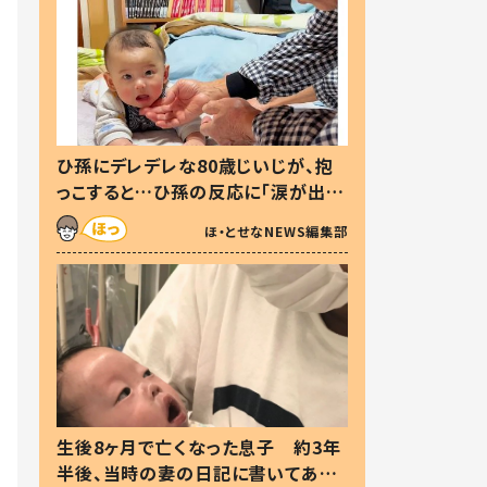
ひ孫にデレデレな80歳じいじが、抱
っこすると…ひ孫の反応に「涙が出ま
した」「可愛くて仕方ない」
ほ・とせなNEWS編集部
生後8ヶ月で亡くなった息子 約3年
半後、当時の妻の日記に書いてあっ